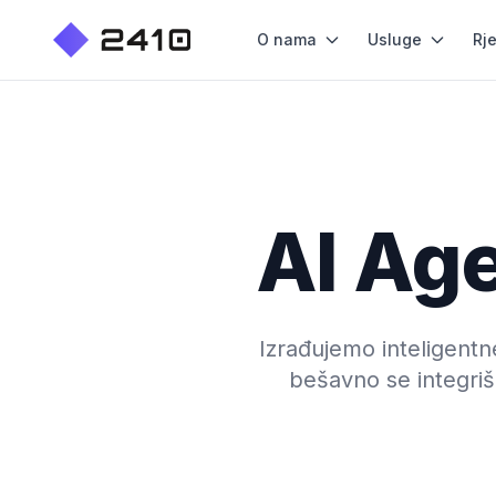
O nama
Usluge
Rj
AI Age
Izrađujemo inteligentn
bešavno se integri