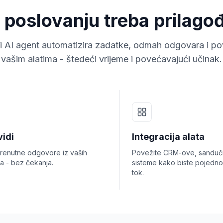
poslovanju treba prilagođ
i AI agent automatizira zadatke, odmah odgovara i po
vašim alatima - štedeći vrijeme i povećavajući učinak.
vidi
Integracija alata
trenutne odgovore iz vaših
Povežite CRM-ove, sanduči
a - bez čekanja.
sisteme kako biste pojednos
tok.