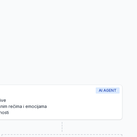
AI AGENT
zive
učnim rečima i emocijama
nosti