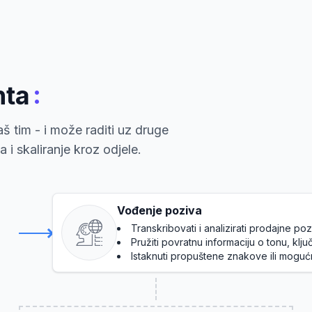
:
nta
š tim - i može raditi uz druge
i skaliranje kroz odjele.
Vođenje poziva
Transkribovati i analizirati prodajne po
Pružiti povratnu informaciju o tonu, klj
Istaknuti propuštene znakove ili moguć