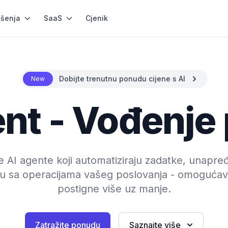
ešenja
SaaS
Cjenik
Dobijte trenutnu ponudu cijene s AI
New
nt - Vođenje
e AI agente koji automatiziraju zadatke, unapre
šu sa operacijama vašeg poslovanja - omogućav
postigne više uz manje.
Zatražite ponudu
Saznajte više