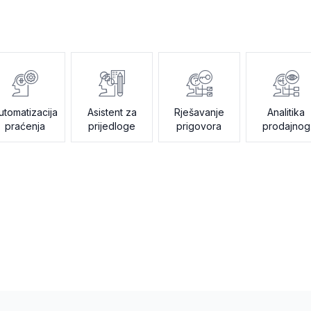
utomatizacija
Asistent za
Rješavanje
Analitika
praćenja
prijedloge
prigovora
prodajnog
toka