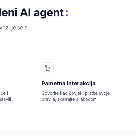
:
eni AI agent
vezuje se s
Pametna interakcija
će i
Govorite kao čovjek, pratite svoje
tavili
pravila, skalirajte s lakoćom.