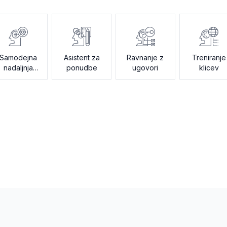
Samodejna
Asistent za
Ravnanje z
Treniranje
nadaljnja
ponudbe
ugovori
klicev
obdelava po
korakih