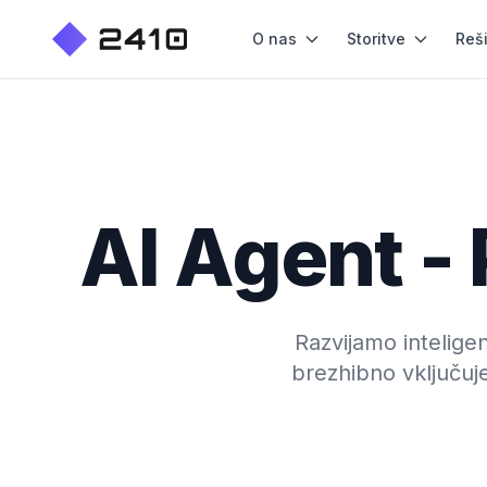
O nas
Storitve
Reš
AI Agent - 
Razvijamo inteligen
brezhibno vključuj