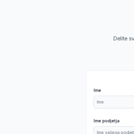
Delite s
Ime
Ime podjetja