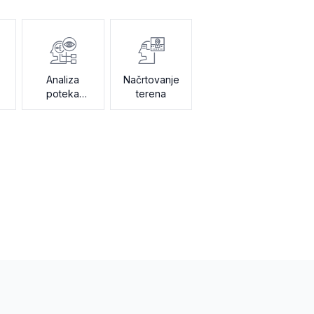
Analiza
Načrtovanje
poteka
terena
prodaje