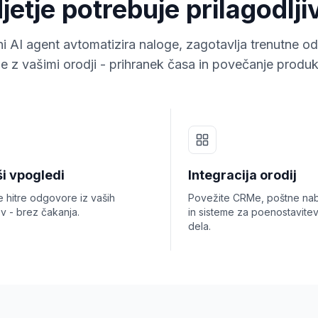
etje potrebuje prilagodlj
ni AI agent avtomatizira naloge, zagotavlja trenutne o
e z vašimi orodji - prihranek časa in povečanje produkt
ši vpogledi
Integracija orodij
e hitre odgovore iz vaših
Povežite CRMe, poštne nab
v - brez čakanja.
in sisteme za poenostavite
dela.