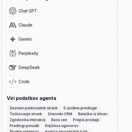
Chat GPT
Claude
Gemini
Perplexity
DeepSeek
Code
Viri podatkov agenta
Seznam potencialnih strank
E-poštne predloge
Točkovanje strank
Dnevniki CRM
Beležke iz klicev
Zgodovina interakcij
Baza cen
Prepis prodaje
Predlogi ponudb
Knjižnica ugovorov
Študije primerov
Analiza zmag/nizkih točk