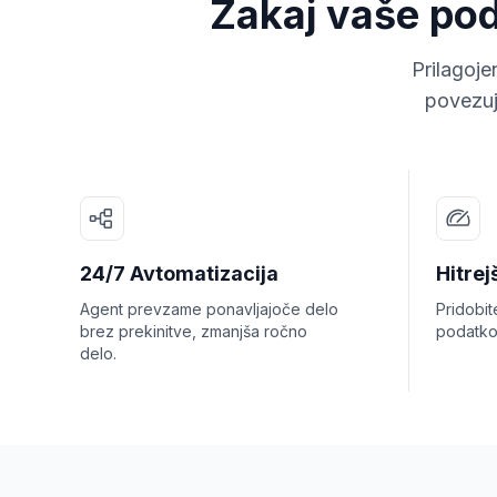
Zakaj vaše podj
Prilagoje
povezuj
24/7 Avtomatizacija
Hitrej
Agent prevzame ponavljajoče delo
Pridobit
brez prekinitve, zmanjša ročno
podatko
delo.