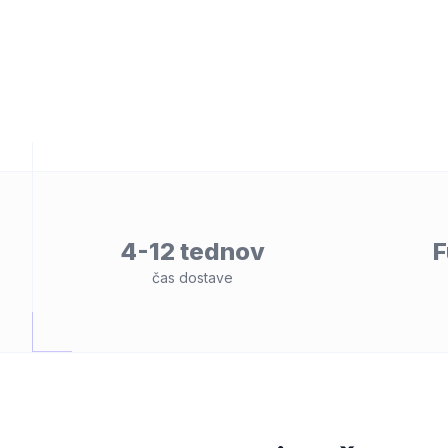
4-12 tednov
F
lnost
čas dostave