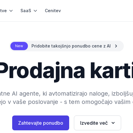
itve
SaaS
Cenitev
Pridobite takojšnjo ponudbo cene z AI
New
Prodajna kart
tne AI agente, ki avtomatizirajo naloge, izboljšu
ejo v vaše poslovanje - s tem omogočajo vašim
Zahtevajte ponudbo
Izvedite več