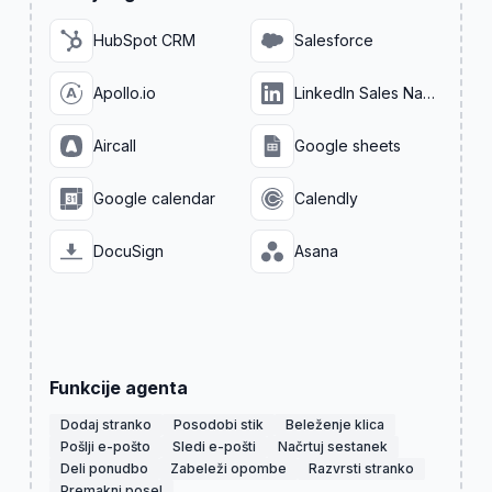
HubSpot CRM
Salesforce
Apollo.io
LinkedIn Sales Navigator
Aircall
Google sheets
Google calendar
Calendly
DocuSign
Asana
Funkcije agenta
Dodaj stranko
Posodobi stik
Beleženje klica
Pošlji e-pošto
Sledi e-pošti
Načrtuj sestanek
Deli ponudbo
Zabeleži opombe
Razvrsti stranko
Premakni posel