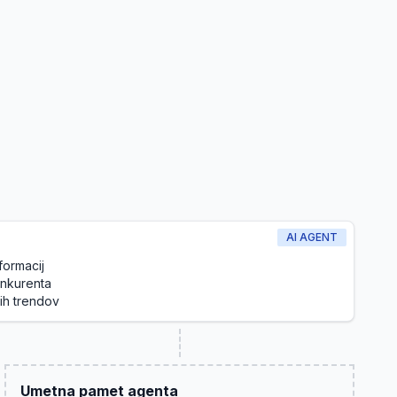
AI AGENT
formacij
nkurenta
ih trendov
Umetna pamet agenta