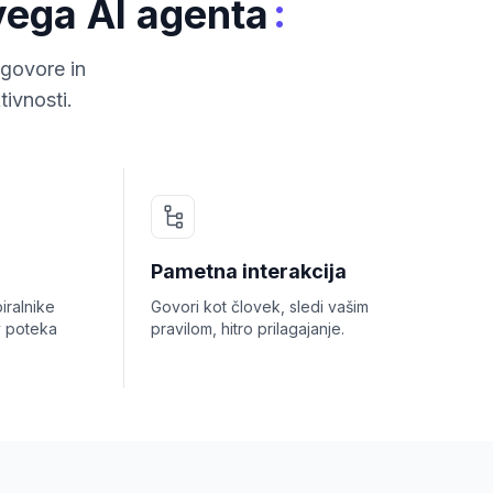
:
ivega AI agenta
dgovore in
ivnosti.
Pametna interakcija
iralnike
Govori kot človek, sledi vašim
v poteka
pravilom, hitro prilagajanje.