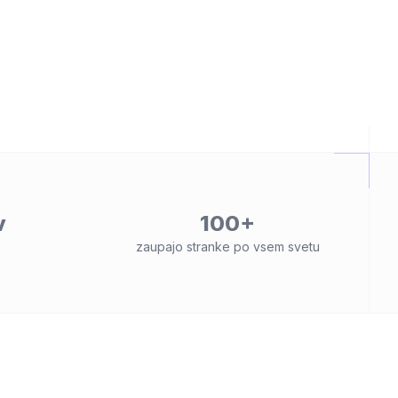
v
100+
zaupajo stranke po vsem svetu