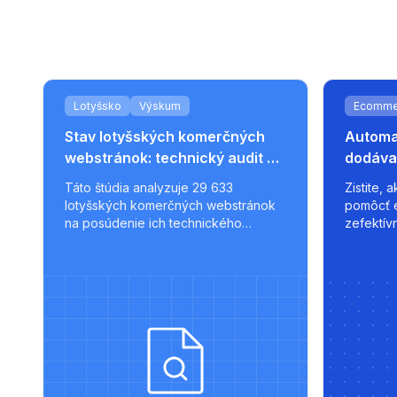
Lotyšsko
Výskum
Ecomme
Stav lotyšských komerčných
Automat
webstránok: technický audit 29
dodáva
633 stránok
trhovi
Táto štúdia analyzuje 29 633
Zistite,
lotyšských komerčných webstránok
pomôcť 
na posúdenie ich technického
zefektív
výkonu, bezpečnosti a pripravenosti
uplatňov
na SEO. Výsledky ukazujú, že väčšina
stratégi
stránok postráda kľúčové
optimali
optimalizácie, pričom len malá časť
ako 220.l
spĺňa moderné štandardy.
škálovat