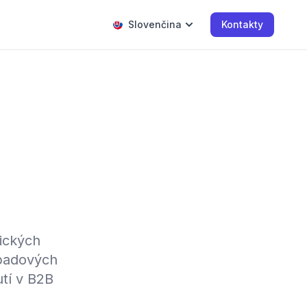
Slovenčina
Kontakty
tických
ípadových
utí v B2B