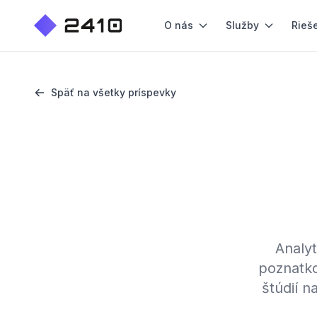
O nás
Služby
Rieš
Späť na všetky príspevky
Analyt
poznatko
štúdií n