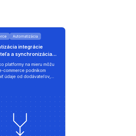
rce
Automatizácia
izácia integrácie
teľa a synchronizácia
ska pre rast e-commerce
 ako platformy na mieru môžu
e-commerce podnikom
niť údaje od dodávateľov,
ať inteligentné cenové
e a exportovať
zované ponuky k trhoviskám
v - s rýchlosťou, kontrolou a
eľnosťou od začiatku.