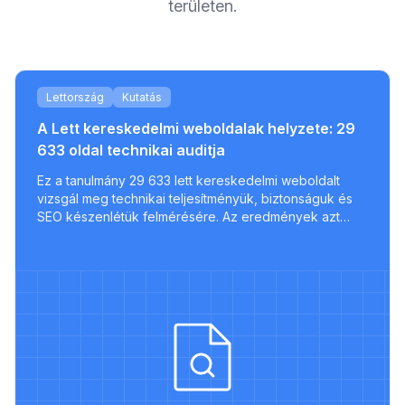
területen.
Lettország
Kutatás
A Lett kereskedelmi weboldalak helyzete: 29
633 oldal technikai auditja
Ez a tanulmány 29 633 lett kereskedelmi weboldalt
vizsgál meg technikai teljesítményük, biztonságuk és
SEO készenlétük felmérésére. Az eredmények azt
nt
mutatják, hogy a legtöbb oldal hiányzik alapvető
optimalizálásokból, csak egy kis része felel meg a
modern bevált gyakorlatoknak.