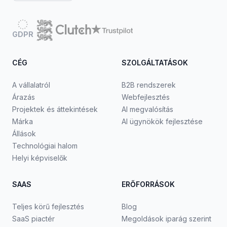
GDPR
CÉG
SZOLGÁLTATÁSOK
A vállalatról
B2B rendszerek
Árazás
Webfejlesztés
Projektek és áttekintések
AI megvalósítás
Márka
AI ügynökök fejlesztése
Állások
Technológiai halom
Helyi képviselők
SAAS
ERŐFORRÁSOK
Teljes körű fejlesztés
Blog
SaaS piactér
Megoldások iparág szerint