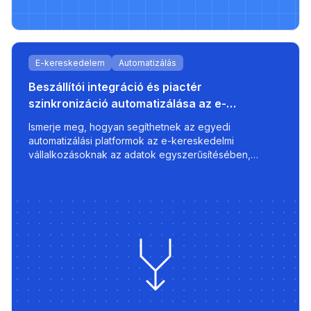
E-kereskedelem
Automatizálás
Beszállítói integráció és piactér
szinkronizáció automatizálása az e-
kereskedelem növekedéséhez
Ismerje meg, hogyan segíthetnek az egyedi
automatizálási platformok az e-kereskedelmi
vállalkozásoknak az adatok egyszerűsítésében,
intelligens árazási stratégiák alkalmazásában és
optimalizált listák exportálásában piacterekre, mint a
220.lv - sebességgel, kontrollal és léptékkel.