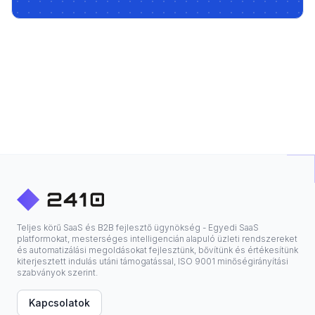
Teljes körű SaaS és B2B fejlesztő ügynökség - Egyedi SaaS
platformokat, mesterséges intelligencián alapuló üzleti rendszereket
és automatizálási megoldásokat fejlesztünk, bővítünk és értékesítünk
kiterjesztett indulás utáni támogatással, ISO 9001 minőségirányítási
szabványok szerint.
Kapcsolatok