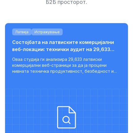
Б2Б просторот.
Латвија
Истражување
Состојбата на латвиските комерцијални
веб-локации: технички аудит на 29,633
страници
Оваа студија ги анализира 29,633 латвиски
комерцијални веб-страници за да ја процени
нивната техничка продуктивност, безбедност и
ност
подготвеност за СЕО. Резултатите покажуваат
дека повеќето страници недостасуваат важни
оптимизации, со само мал дел што ги следи
современите најдобри практики.