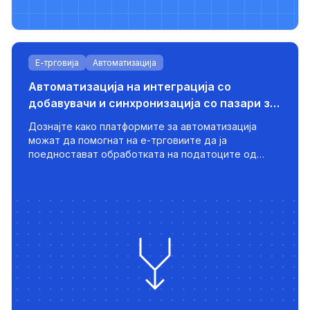
Е-трговија
Автоматизација
Автоматизација на интеграција со
добавувачи и синхронизација со пазари за
раст на е-трговијата
Дознајте како платформите за автоматизација
можат да помогнат на е-трговиите да ја
поедностават обработката на податоците од
добавувачите, да применат паметни ценовни
стратегии и да ги извезат оптимизираните листи
на пазари како 220.lv - со брзина, контрола и
скалабилност вградени во системот.