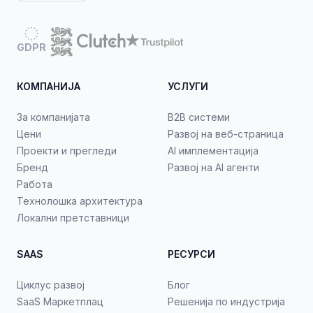
GDPR
КОМПАНИЈА
УСЛУГИ
За компанијата
B2B системи
Цени
Развој на веб-страница
Проекти и прегледи
AI имплементација
Бренд
Развој на AI агенти
Работа
Технолошка архитектура
Локални претставници
SAAS
РЕСУРСИ
Циклус развој
Блог
SaaS Маркетплац
Решенија по индустрија