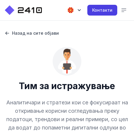
Контакти
Назад на сите објави
Тим за истражување
Аналитичари и стратези кои се фокусираат на
откривање корисни согледувања преку
податоци, трендови и реални примери, со цел
да водат до попаметни дигитални одлуки во