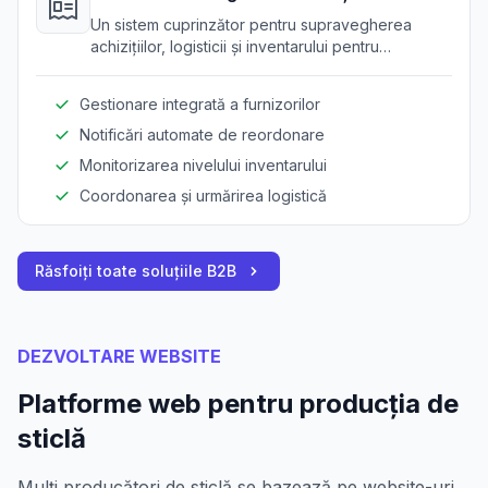
aprovizionare
Un sistem cuprinzător pentru supravegherea
achizițiilor, logisticii și inventarului pentru
producția de sticlă, optimizând întregul lanț de
aprovizionare.
Gestionare integrată a furnizorilor
Notificări automate de reordonare
Monitorizarea nivelului inventarului
Coordonarea și urmărirea logistică
Răsfoiți toate soluțiile B2B
DEZVOLTARE WEBSITE
Platforme web pentru producția de
sticlă
Mulți producători de sticlă se bazează pe website-uri