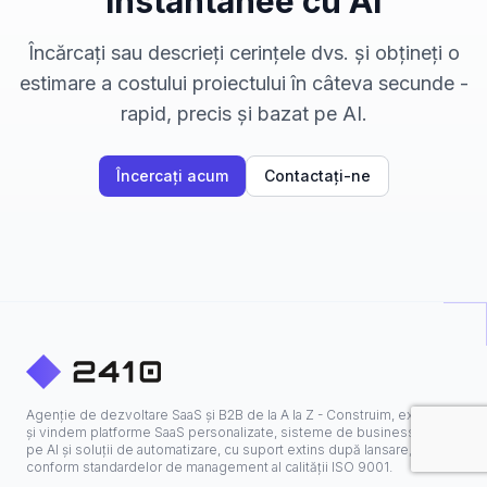
instantanee cu AI
Încărcați sau descrieți cerințele dvs. și obțineți o
estimare a costului proiectului în câteva secunde -
rapid, precis și bazat pe AI.
Încercați acum
Contactați-ne
Agenție de dezvoltare SaaS și B2B de la A la Z - Construim, extindem
și vindem platforme SaaS personalizate, sisteme de business bazate
pe AI și soluții de automatizare, cu suport extins după lansare,
conform standardelor de management al calității ISO 9001.