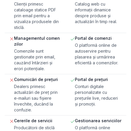
Clienții primesc
Catalog web cu
cataloage statice PDF
informații dinamice
prin email pentru a
despre produse și
vizualiza produsele din
actualizări în timp real.
sticlă.
Managementul comen
Portal de comenzi
zilor
O platformă online de
Comenzile sunt
autoservire pentru
gestionate prin email,
plasarea și urmărirea
cauzând întârzieri și
eficientă a comenzilor.
erori potențiale.
Comunicări de prețuri
Portal de prețuri
Dealers primesc
Conturi digitale
actualizări de preț prin
personalizate cu
e-mailuri sau fișiere
prețurile live, reduceri
învechite, ducând la
și promoții.
confuzie.
Cererile de servicii
Gestionarea serviciilor
Producătorii de sticlă
O platformă online