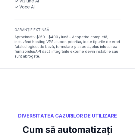
Viziune AI
Voce AI
GARANȚIE EXTINSĂ
Aproximativ $150 - $400 / lună – Acoperire completă,
incluzând hosting VPS, suport prioritar, toate tipurile de erori
fatale, logice, de bază, formulare și aspect, plus înlocuirea
furnizorului/API dacă integrările externe devin instabile sau
sunt abrogate.
DIVERSITATEA CAZURILOR DE UTILIZARE
Cum să automatizați