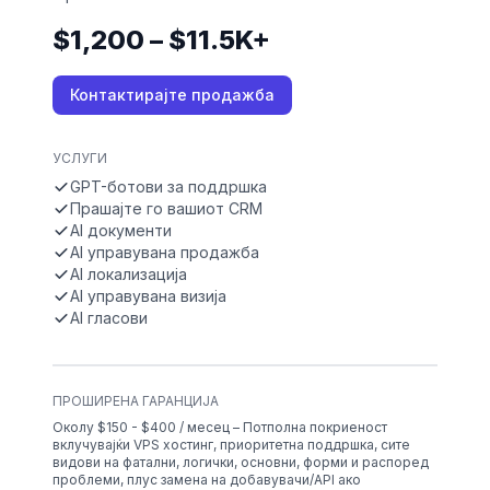
$1,200 – $11.5K+
Контактирајте продажба
УСЛУГИ
GPT-ботови за поддршка
Прашајте го вашиот CRM
AI документи
AI управувана продажба
AI локализација
AI управувана визија
AI гласови
ПРОШИРЕНА ГАРАНЦИЈА
Околу $150 - $400 / месец – Потполна покриеност
вклучувајќи VPS хостинг, приоритетна поддршка, сите
видови на фатални, логички, основни, форми и распоред
проблеми, плус замена на добавувачи/API ако