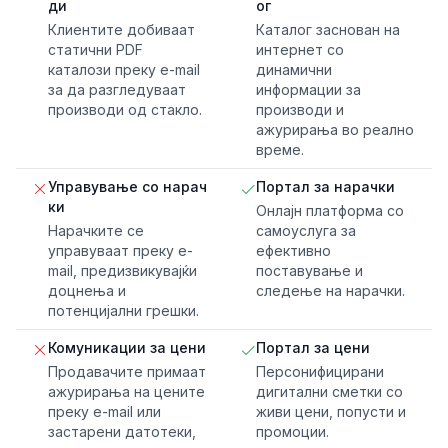
ди
ог
Клиентите добиваат
Каталог заснован на
статични PDF
интернет со
каталози преку e-mail
динамични
за да разгледуваат
информации за
производи од стакло.
производи и
ажурирања во реално
време.
Управување со нарач
Портал за нарачки
ки
Онлајн платформа со
Нарачките се
самоуслуга за
управуваат преку e-
ефективно
mail, предизвикувајќи
поставување и
доцнења и
следење на нарачки.
потенцијални грешки.
Комуникации за цени
Портал за цени
Продавачите примаат
Персонифицирани
ажурирања на цените
дигитални сметки со
преку e-mail или
живи цени, попусти и
застарени датотеки,
промоции.