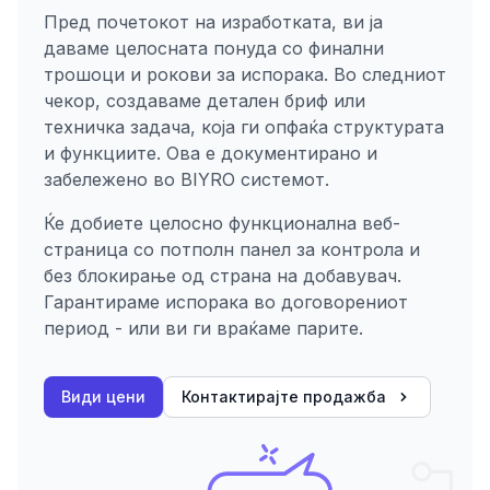
Пред почетокот на изработката, ви ја
даваме целосната понуда со финални
трошоци и рокови за испорака. Во следниот
чекор, создаваме детален бриф или
техничка задача, која ги опфаќа структурата
и функциите. Ова е документирано и
забележено во BIYRO системот.
Ќе добиете целосно функционална веб-
страница со потполн панел за контрола и
без блокирање од страна на добавувач.
Гарантираме испорака во договорениот
период - или ви ги враќаме парите.
Види цени
Контактирајте продажба