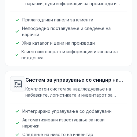
нарачки, нуди информации за производи и
управува со клиентски односи за
производители и добавувачи на стакло.
Прилагодливи панели за клиенти
Непосредно поставување и следење на
нарачки
Жив каталог и цени на производи
Клиентски повратни информации и канали за
поддршка
Систем за управување со синџир на
снабдување
Комплетен систем за надгледување на
набавките, логистиката и инвентарот за
производство на стакло, оптимизирајќи го
целиот синџир на снабдување.
Интегрирано управување со добавувачи
Автоматизирани известувања за нови
нарачки
Следење на нивото на инвентар