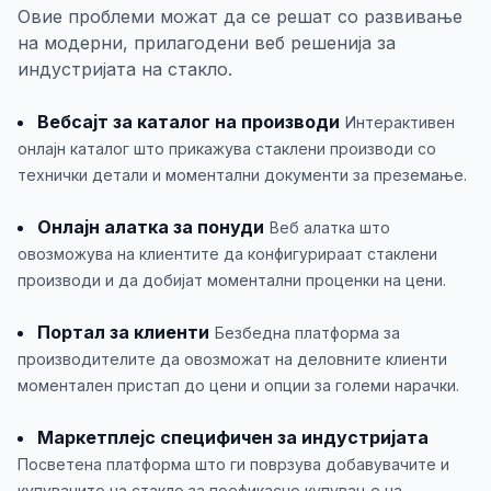
Овие проблеми можат да се решат со развивање
на модерни, прилагодени веб решенија за
индустријата на стакло.
Вебсајт за каталог на производи
Интерактивен
онлајн каталог што прикажува стаклени производи со
технички детали и моментални документи за преземање.
Онлајн алатка за понуди
Веб алатка што
овозможува на клиентите да конфигурираат стаклени
производи и да добијат моментални проценки на цени.
Портал за клиенти
Безбедна платформа за
производителите да овозможат на деловните клиенти
моментален пристап до цени и опции за големи нарачки.
Маркетплејс специфичен за индустријата
Посветена платформа што ги поврзува добавувачите и
купувачите на стакло за поефикасно купување на