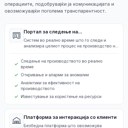
операциите, подобрувајќи ја комуникацијата и
овозможувајќи поголема транспарентност.
Портал за следење на
производството
Систем во реално време што го следи и
анализира целиот процес на производство на
стакло од набавка на суровини до готови
производи.
Следење на производството во реално
време
Откривање и аларми за аномалии
Аналитики за ефективност на
производството
Известување за користење на ресурси
Платформа за интеракција со клиенти
Безбедна платформа што овозможува