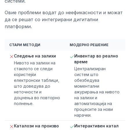
системи.
Овие проблеми водат до неефикасности и можат
да се решат со интегрирани дигитални
платформи.
СТАРИ МЕТОДИ
МОДЕРНО РЕШЕНИЕ
Следење на залихи
Инвентар во реално
време
Нивото на залихи на
стаклото се следи
Централизиран
користејќи
систем што
електронски таблици,
обезбедува
што доведува до
моментални
неточности и
ажурирања на нивото
доцнења во повторно
на залихи и
полнење.
автоматизација на
процесите за нови
нарачки.
Каталози на произво
Интерактивен катал