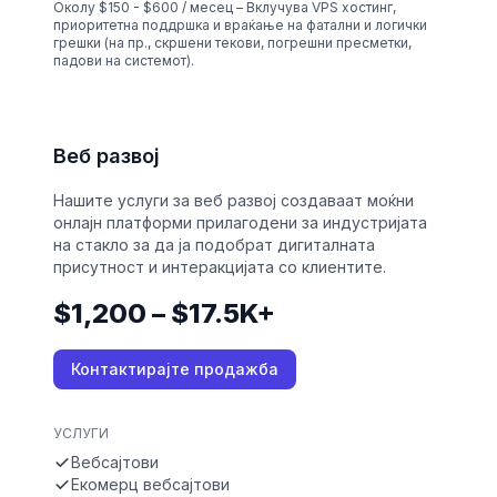
Околу $150 - $600 / месец – Вклучува VPS хостинг,
приоритетна поддршка и враќање на фатални и логички
грешки (на пр., скршени текови, погрешни пресметки,
падови на системот).
Веб развој
Нашите услуги за веб развој создаваат моќни
онлајн платформи прилагодени за индустријата
на стакло за да ја подобрат дигиталната
присутност и интеракцијата со клиентите.
$1,200 – $17.5K+
Контактирајте продажба
УСЛУГИ
Вебсајтови
Екомерц вебсајтови