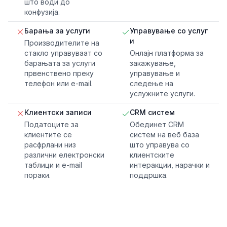
што води до
конфузија.
Барања за услуги
Управување со услуг
и
Производителите на
стакло управуваат со
Онлајн платформа за
барањата за услуги
закажување,
првенствено преку
управување и
телефон или e-mail.
следење на
услужните услуги.
Клиентски записи
CRM систем
Податоците за
Обединет CRM
клиентите се
систем на веб база
расфрлани низ
што управува со
различни електронски
клиентските
таблици и e-mail
интеракции, нарачки и
пораки.
поддршка.