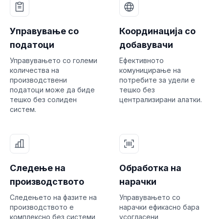
Управување со
Координација со
податоци
добавувачи
Управувањето со големи
Ефективното
количества на
комуницирање на
производствени
потребите за удели е
податоци може да биде
тешко без
тешко без солиден
централизирани алатки.
систем.
Следење на
Обработка на
производството
нарачки
Следењето на фазите на
Управувањето со
производството е
нарачки ефикасно бара
комплексно без системи
усогласени