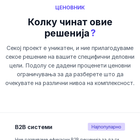
ЦЕНОВНИК
Колку чинат овие
?
решенија
Секој проект е уникатен, и ние прилагодуваме
секое решение на вашите специфични деловни
цели. Подолу се дадени проценети ценовни
ограничувања за да разберете што да
очекувате на различни нивоа на комплексност.
B2B системи
Најпопуларно
Ние развиваме ефикасни B2B решенија за да ги