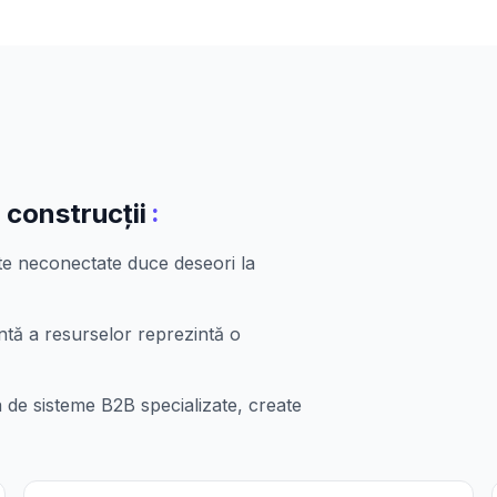
:
construcții
te neconectate duce deseori la
ntă a resurselor reprezintă o
 de sisteme B2B specializate, create