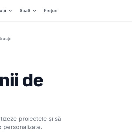
uții
SaaS
Prețuri
rucții
ii de
tizeze proiectele și să
b personalizate.