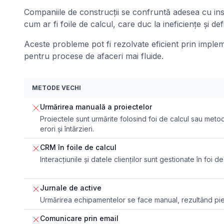
Companiile de construcții se confruntă adesea cu ins
cum ar fi foile de calcul, care duc la ineficiențe și d
Aceste probleme pot fi rezolvate eficient prin impl
pentru procese de afaceri mai fluide.
METODE VECHI
Urmărirea manuală a proiectelor
Proiectele sunt urmărite folosind foi de calcul sau met
erori și întârzieri.
CRM în foile de calcul
Interacțiunile și datele clienților sunt gestionate în foi de
Jurnale de active
Urmărirea echipamentelor se face manual, rezultând pierd
Comunicare prin email