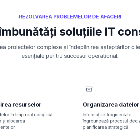
REZOLVAREA PROBLEMELOR DE AFACERI
mbunătăți soluțiile IT cons
a proiectelor complexe și îndeplinirea așteptărilor clie
esențiale pentru succesul operațional.
irea resurselor
Organizarea datelor
telor în timp real complică
Informațiile fragmentate
ea și alocarea
îngreunează procesul deciz
entelor.
planificarea strategică.