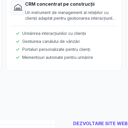
CRM concentrat pe construcții
Un instrument de management al relațiilor cu
clienții adaptat pentru gestionarea interacțiunilor
și proceselor de vânzare în sectorul
construcțiilor.
Urmărirea interacțiunilor cu clienții
Gestiunea canalului de vânzări
Portaluri personalizate pentru clienți
Mementouri automate pentru urmărire
DEZVOLTARE SITE WEB