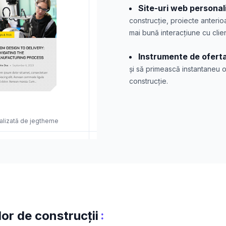
Site-uri web personal
construcție, proiecte anterio
mai bună interacțiune cu clienț
Instrumente de ofert
și să primească instantaneu 
construcție.
ealizată de jegtheme
:
or de construcții