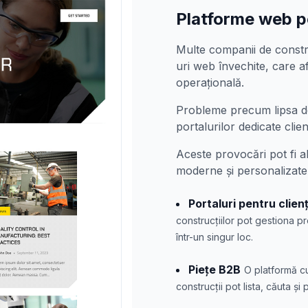
Platforme web pe
Multe companii de constr
uri web învechite, care af
operațională.
Probleme precum lipsa de
portalurilor dedicate clien
Aceste provocări pot fi a
moderne și personalizate
Portaluri pentru clienț
construcțiilor pot gestiona 
într-un singur loc.
Piețe B2B
O platformă cu
construcții pot lista, căuta și