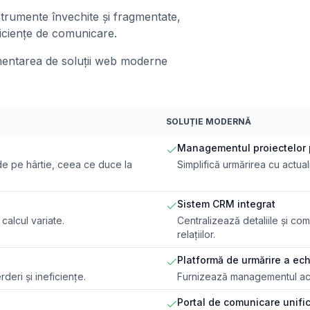
trumente învechite și fragmentate,
eficiențe de comunicare.
ementarea de soluții web moderne
SOLUȚIE MODERNĂ
Managementul proiectelor
ode pe hârtie, ceea ce duce la
Simplifică urmărirea cu actuali
Sistem CRM integrat
 calcul variate.
Centralizează detaliile și com
relațiilor.
Platformă de urmărire a ec
eri și ineficiențe.
Furnizează managementul active
Portal de comunicare unifi