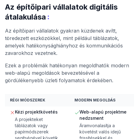
Az építőipari vállalatok digitális
:
átalakulása
Az építőipari vállalatok gyakran küzdenek avítt,
töredezett eszközökkel, mint például táblázatok,
amelyek hatékonysághiányhoz és kommunikációs
zavarokhoz vezetnek.
Ezek a problémák hatékonyan megoldhatók modern
web-alapú megoldások bevezetésével a
gördülékenyebb üzleti folyamatok érdekében.
RÉGI MÓDSZEREK
MODERN MEGOLDÁS
Kézi projektkövetés
Web-alapú projektme
nedzsment
A projekteket
táblázatok vagy
Áramvonalasítja a
papírmódszerek
követést valós idejű
segítségével követik,
frissítésekkel és