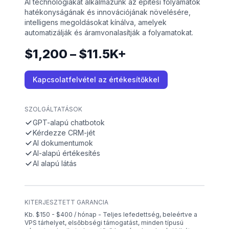
AI technológiákat alkalmazunk az építési folyamatok
hatékonyságának és innovációjának növelésére,
intelligens megoldásokat kínálva, amelyek
automatizálják és áramvonalasítják a folyamatokat.
$1,200 – $11.5K+
Kapcsolatfelvétel az értékesítőkkel
SZOLGÁLTATÁSOK
GPT-alapú chatbotok
Kérdezze CRM-jét
AI dokumentumok
AI-alapú értékesítés
AI alapú látás
KITERJESZTETT GARANCIA
Kb. $150 - $400 / hónap - Teljes lefedettség, beleértve a
VPS tárhelyet, elsőbbségi támogatást, minden típusú