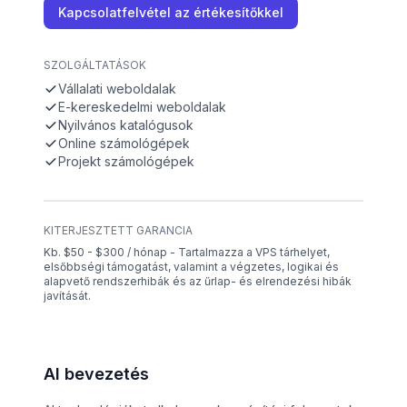
Kapcsolatfelvétel az értékesítőkkel
SZOLGÁLTATÁSOK
Vállalati weboldalak
E-kereskedelmi weboldalak
Nyilvános katalógusok
Online számológépek
Projekt számológépek
KITERJESZTETT GARANCIA
Kb. $50 - $300 / hónap - Tartalmazza a VPS tárhelyet,
elsőbbségi támogatást, valamint a végzetes, logikai és
alapvető rendszerhibák és az űrlap- és elrendezési hibák
javítását.
AI bevezetés