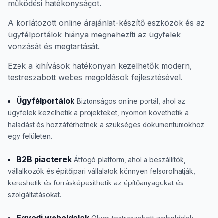
működési hatékonyságot.
A korlátozott online árajánlat-készítő eszközök és az
ügyfélportálok hiánya megnehezíti az ügyfelek
vonzását és megtartását.
Ezek a kihívások hatékonyan kezelhetők modern,
testreszabott webes megoldások fejlesztésével.
Ügyfélportálok
Biztonságos online portál, ahol az
ügyfelek kezelhetik a projekteket, nyomon követhetik a
haladást és hozzáférhetnek a szükséges dokumentumokhoz
egy felületen.
B2B piacterek
Átfogó platform, ahol a beszállítók,
vállalkozók és építőipari vállalatok könnyen felsorolhatják,
kereshetik és forrásképesíthetik az építőanyagokat és
szolgáltatásokat.
Egyedi weboldalak
Olyan testreszabott weboldalak,