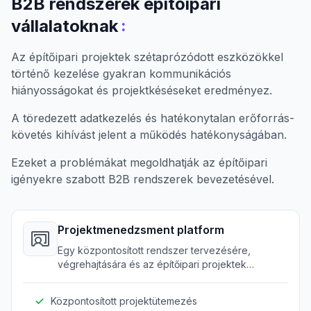
B2B rendszerek építőipari
:
vállalatoknak
Az építőipari projektek szétaprózódott eszközökkel
történő kezelése gyakran kommunikációs
hiányosságokat és projektkéséseket eredményez.
A töredezett adatkezelés és hatékonytalan erőforrás-
követés kihívást jelent a működés hatékonyságában.
Ezeket a problémákat megoldhatják az építőipari
igényekre szabott B2B rendszerek bevezetésével.
Projektmenedzsment platform
Egy központosított rendszer tervezésére,
végrehajtására és az építőipari projektek
követésére a kezdetektől a befejezésig.
Központosított projektütemezés