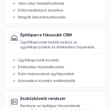
Valós idejű feladatfrissítések
Erőforrásallokáció kezelése
Integrált dokumentumkezelés
Építőiparra fókuszáló CRM
Ügyfélkapcsolat-kezelő eszköz az
ügyfélkapcsolatok és értékesítési folyamatok
kezelésére az építőiparban.
Ügyfélkapcsolat-követés
Értékesítési folyamatkezelés
Külön testreszabott ügyfélportálok
Automatikus követési emlékeztetők
Eszközkövető rendszer
Rendszer az építőipari felszerelések