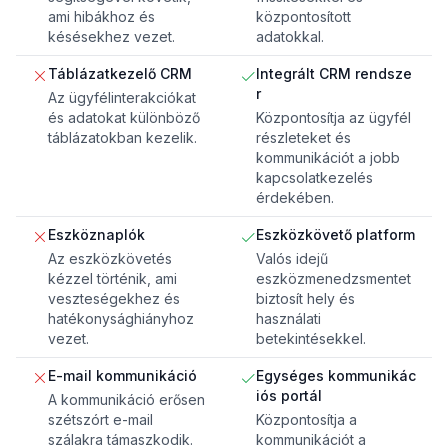
ami hibákhoz és
központosított
késésekhez vezet.
adatokkal.
Táblázatkezelő CRM
Integrált CRM rendsze
r
Az ügyfélinterakciókat
és adatokat különböző
Központosítja az ügyfél
táblázatokban kezelik.
részleteket és
kommunikációt a jobb
kapcsolatkezelés
érdekében.
Eszköznaplók
Eszközkövető platform
Az eszközkövetés
Valós idejű
kézzel történik, ami
eszközmenedzsmentet
veszteségekhez és
biztosít hely és
hatékonysághiányhoz
használati
vezet.
betekintésekkel.
E-mail kommunikáció
Egységes kommunikác
iós portál
A kommunikáció erősen
szétszórt e-mail
Központosítja a
szálakra támaszkodik.
kommunikációt a