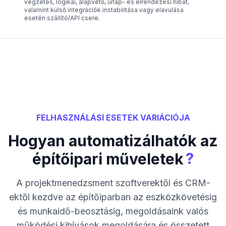
végzetes, logikai, alapvető, űrlap- és elrendezési hibát,
valamint külső integrációk instabilitása vagy elavulása
esetén szállító/API csere.
FELHASZNÁLÁSI ESETEK VARIÁCIÓJA
Hogyan automatizálhatók az
?
építőipari műveletek
A projektmenedzsment szoftverektől és CRM-
ektől kezdve az építőiparban az eszközkövetésig
és munkaidő-beosztásig, megoldásaink valós
működési kihívások megoldására és összetett