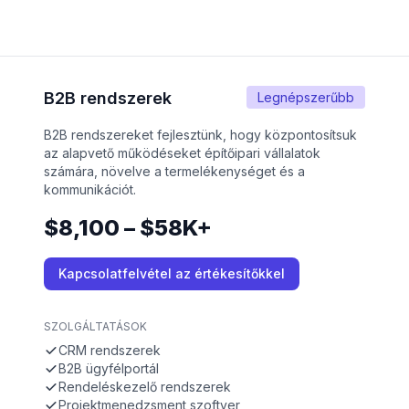
B2B rendszerek
Legnépszerűbb
B2B rendszereket fejlesztünk, hogy központosítsuk
az alapvető működéseket építőipari vállalatok
számára, növelve a termelékenységet és a
kommunikációt.
$8,100 – $58K+
Kapcsolatfelvétel az értékesítőkkel
SZOLGÁLTATÁSOK
CRM rendszerek
B2B ügyfélportál
Rendeléskezelő rendszerek
Projektmenedzsment szoftver