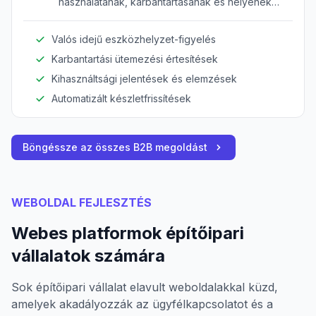
használatának, karbantartásának és helyének
követésére a források kihasználásának
optimalizálására.
Valós idejű eszközhelyzet-figyelés
Karbantartási ütemezési értesítések
Kihasználtsági jelentések és elemzések
Automatizált készletfrissítések
Böngéssze az összes B2B megoldást
WEBOLDAL FEJLESZTÉS
Webes platformok építőipari
vállalatok számára
Sok építőipari vállalat elavult weboldalakkal küzd,
amelyek akadályozzák az ügyfélkapcsolatot és a