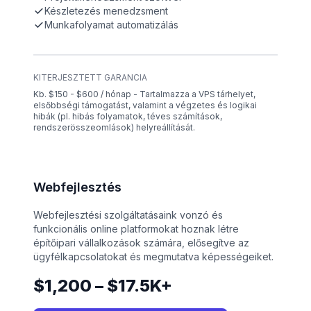
Készletezés menedzsment
Munkafolyamat automatizálás
KITERJESZTETT GARANCIA
Kb. $150 - $600 / hónap - Tartalmazza a VPS tárhelyet,
elsőbbségi támogatást, valamint a végzetes és logikai
hibák (pl. hibás folyamatok, téves számítások,
rendszerösszeomlások) helyreállítását.
Webfejlesztés
Webfejlesztési szolgáltatásaink vonzó és
funkcionális online platformokat hoznak létre
építőipari vállalkozások számára, elősegítve az
ügyfélkapcsolatokat és megmutatva képességeiket.
$1,200 – $17.5K+