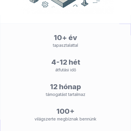
10+ év
tapasztalattal
4-12 hét
átfutási idő
12 hónap
támogatást tartalmaz
100+
világszerte megbíznak bennünk