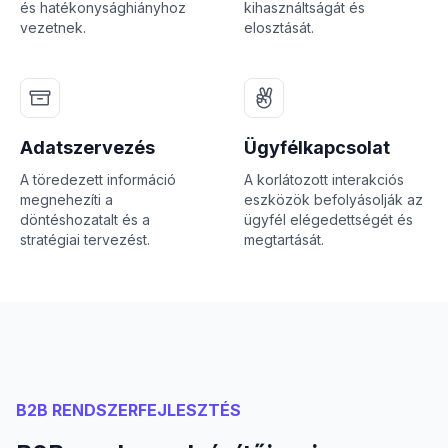
és hatékonysághiányhoz
kihasználtságát és
vezetnek.
elosztását.
Adatszervezés
Ügyfélkapcsolat
A töredezett információ
A korlátozott interakciós
megnehezíti a
eszközök befolyásolják az
döntéshozatalt és a
ügyfél elégedettségét és
stratégiai tervezést.
megtartását.
B2B RENDSZERFEJLESZTÉS