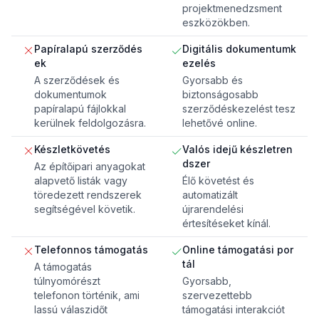
projektmenedzsment
eszközökben.
Papíralapú szerződés
Digitális dokumentumk
ek
ezelés
A szerződések és
Gyorsabb és
dokumentumok
biztonságosabb
papíralapú fájlokkal
szerződéskezelést tesz
kerülnek feldolgozásra.
lehetővé online.
Készletkövetés
Valós idejű készletren
dszer
Az építőipari anyagokat
alapvető listák vagy
Élő követést és
töredezett rendszerek
automatizált
segítségével követik.
újrarendelési
értesítéseket kínál.
Telefonnos támogatás
Online támogatási por
tál
A támogatás
túlnyomórészt
Gyorsabb,
telefonon történik, ami
szervezettebb
lassú válaszidőt
támogatási interakciót