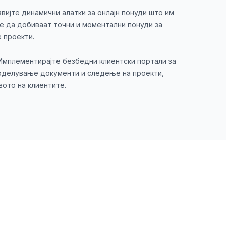
звијте динамични алатки за онлајн понуди што им
е да добиваат точни и моментални понуди за
 проекти.
Имплементирајте безбедни клиентски портали за
поделување документи и следење на проекти,
вото на клиентите.