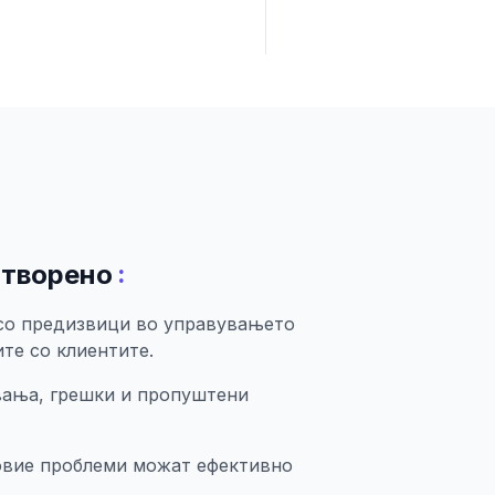
:
отворено
 со предизвици во управувањето
те со клиентите.
вања, грешки и пропуштени
 овие проблеми можат ефективно