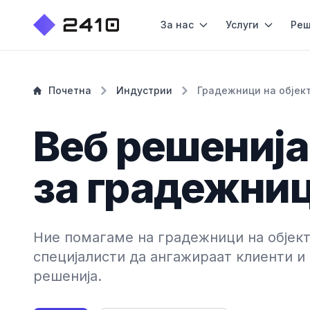
За нас
Услуги
Реш
Почетна
Индустрии
Градежници на објек
Веб решенија
за градежниц
Ние помагаме на градежници на објект
специјалисти да ангажираат клиенти и
решенија.