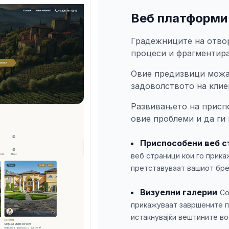
Веб платформи 
Градежниците на отвор
процеси и фрагментира
Овие предизвици можат
задоволството на клие
Развивањето на присп
овие проблеми и да ги
Приспособени веб с
веб страници кои го прика
претставуваат вашиот бре
Визуелни галерии
Со
прикажуваат завршените пр
истакнувајќи вештините во