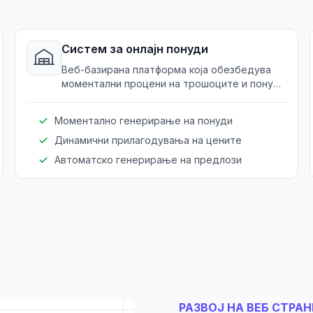
Систем за онлајн понуди
Веб-базирана платформа која обезбедува
моментални процени на трошоците и понуди
откако клиентите ќе внесат специфични
барања и конфигурации.
Моментално генерирање на понуди
Динамични прилагодувања на цените
Автоматско генерирање на предлози
РАЗВОЈ НА ВЕБ СТРА