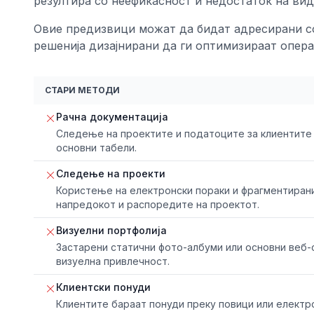
резултира со неефикасност и недостаток на вид
Овие предизвици можат да бидат адресирани с
решенија дизајнирани да ги оптимизираат опера
СТАРИ МЕТОДИ
Рачна документација
Следење на проектите и податоците за клиентите 
основни табели.
Следење на проекти
Користење на електронски пораки и фрагментирани
напредокот и распоредите на проектот.
Визуелни портфолија
Застарени статични фото-албуми или основни веб-
визуелна привлечност.
Клиентски понуди
Клиентите бараат понуди преку повици или електро