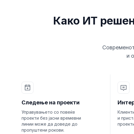
Како ИТ решен
Современот
и 
Следење на проекти
Интер
Управувањето со повеќе
Клиент
проекти без јасни времевни
и прис
линии може да доведе до
проекти
пропуштени рокови.