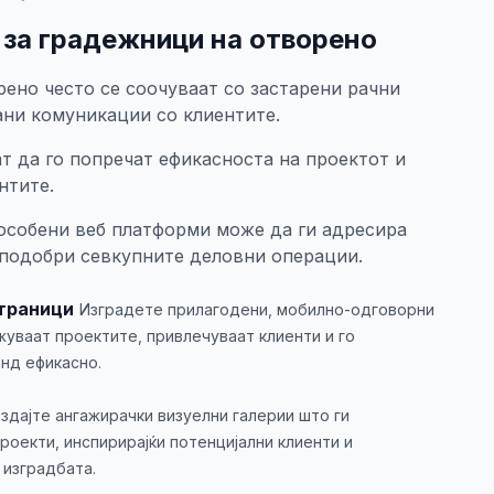
за градежници на отворено
ено често се соочуваат со застарени рачни
ни комуникации со клиентите.
 да го попречат ефикасноста на проектот и
нтите.
особени веб платформи може да ги адресира
 подобри севкупните деловни операции.
траници
Изградете прилагодени, мобилно-одговорни
жуваат проектите, привлечуваат клиенти и го
нд ефикасно.
здајте ангажирачки визуелни галерии што ги
оекти, инспирирајќи потенцијални клиенти и
 изградбата.