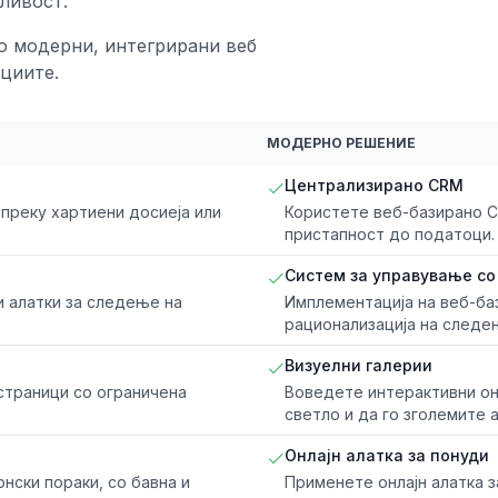
ливост.
о модерни, интегрирани веб
циите.
МОДЕРНО РЕШЕНИЕ
Централизирано CRM
преку хартиени досиеја или
Користете веб-базирано C
пристапност до податоци.
Систем за управување со
 алатки за следење на
Имплементација на веб-ба
рационализација на следе
Визуелни галерии
страници со ограничена
Воведете интерактивни онл
светло и да го зголемите 
Онлајн алатка за понуди
нски пораки, со бавна и
Применете онлајн алатка з