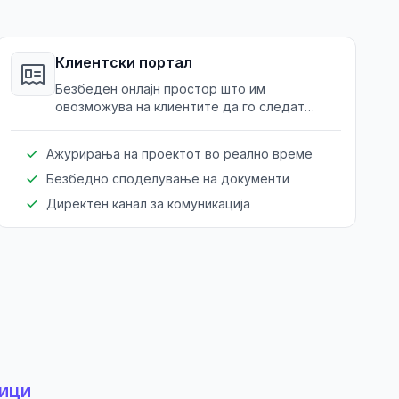
Клиентски портал
Безбеден онлајн простор што им
овозможува на клиентите да го следат
напредокот на проекти, комуницираат со
градежници и прегледуваат документи и
Ажурирања на проектот во реално време
ажурирања.
Безбедно споделување на документи
Директен канал за комуникација
НИЦИ