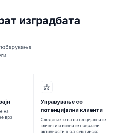
рат изградбата
 побарувања
ги.
зајн
Управување со
потенцијални клиенти
е на
ае врз
Следењето на потенцијалните
клиенти и нивните поврзани
активности е од суштинско