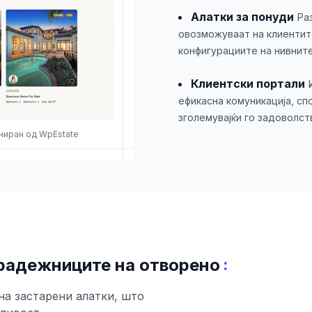
Алатки за понуди
Ра
овозможуваат на клиентит
конфигурациите на нивните
Клиентски портали
ефикасна комуникација, с
зголемувајќи го задоволст
јниран од WpEstate
:
радежниците на отворено
на застарени алатки, што