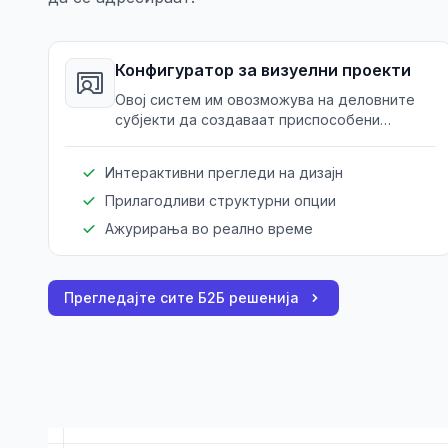
Конфигуратор за визуелни проекти
Овој систем им овозможува на деловните
субјекти да создаваат приспособени
визуелни предлози за проекти, прикажувајќи
дизајни и структури со прилагодливи
Интерактивни прегледи на дизајн
елементи.
Прилагодливи структурни опции
Ажурирања во реално време
Прегледајте сите Б2Б решенија