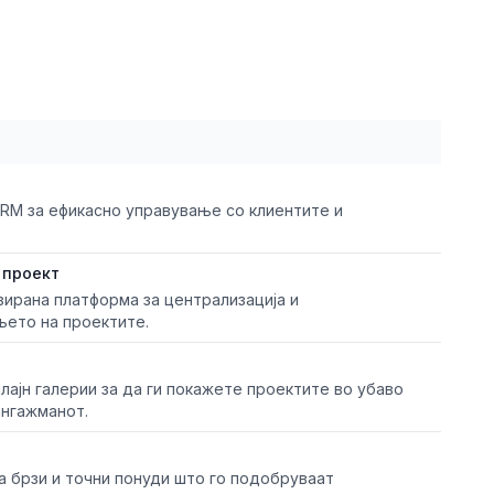
RM за ефикасно управување со клиентите и
 проект
зирана платформа за централизација и
њето на проектите.
ајн галерии за да ги покажете проектите во убаво
ангажманот.
а брзи и точни понуди што го подобруваат