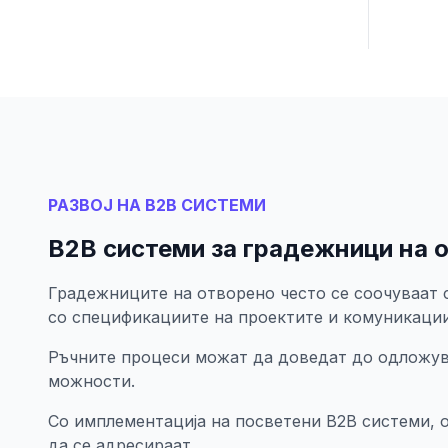
РАЗВОЈ НА B2B СИСТЕМИ
B2B системи за градежници на 
Градежниците на отворено често се соочуваат
со спецификациите на проектите и комуникации
Ръчните процеси можат да доведат до одложу
можности.
Со имплементација на посветени B2B системи,
да се адресираат.