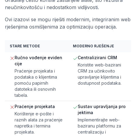
Graditelji često koriste zastarijele alate, što rezultira
neučinkovitošću i nedostatkom vidljivosti.
Ovi izazovi se mogu riješiti modernim, integriranim web
rješenjima osmišljenima za optimizaciju operacija.
STARE METODE
MODERNO RJEŠENJE
Ručno vođenje eviden
Centralizirani CRM
cije
Koristite web-bazirani
Praćenje projekata i
CRM za učinkovito
podataka o klijentima
upravljanje klijentima i
pomoću papirnih
dostupnost podataka.
datoteka ili osnovnih
tabela.
Praćenje projekata
Sustav upravljanja pro
jektima
Korištenje e-pošte i
raznih alata za praćenje
Implementirajte web-
napretka i termina
baziranu platformu za
projekata.
centralizaciju i