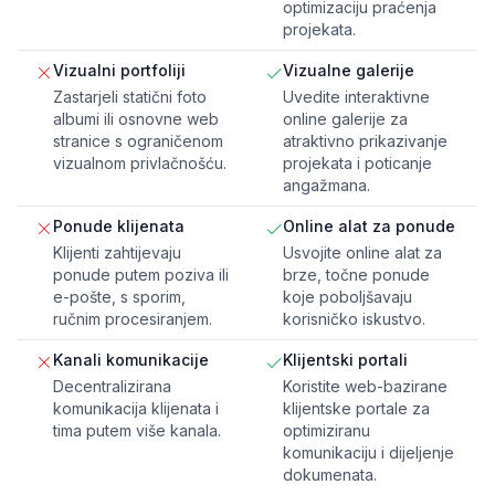
optimizaciju praćenja
projekata.
Vizualni portfoliji
Vizualne galerije
Zastarjeli statični foto
Uvedite interaktivne
albumi ili osnovne web
online galerije za
stranice s ograničenom
atraktivno prikazivanje
vizualnom privlačnošću.
projekata i poticanje
angažmana.
Ponude klijenata
Online alat za ponude
Klijenti zahtijevaju
Usvojite online alat za
ponude putem poziva ili
brze, točne ponude
e-pošte, s sporim,
koje poboljšavaju
ručnim procesiranjem.
korisničko iskustvo.
Kanali komunikacije
Klijentski portali
Decentralizirana
Koristite web-bazirane
komunikacija klijenata i
klijentske portale za
tima putem više kanala.
optimiziranu
komunikaciju i dijeljenje
dokumenata.