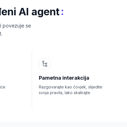
:
eni AI agent
i povezuje se
t.
Pametna interakcija
iće
Razgovarajte kao čovjek, slijedite
svoja pravila, lako skalirajte.