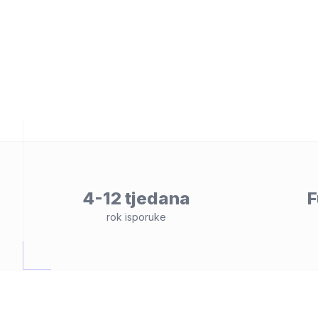
osti
4-12 tjedana
F
rok isporuke