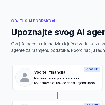
ODJEL S AI PODRŠKOM
Upoznajte svog AI age
Ovaj AI agent automatizira ključne zadatke za va
agente za razmjenu podataka, koordinaciju radnji
ČOVJEK
Voditelj financija
Nadzire financijsko planiranje,
izvještavanje, usklađenost i cjelokupno
upravljanje proračunom