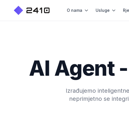
O nama
Usluge
Rj
AI Agent -
Izrađujemo inteligentne
neprimjetno se integr