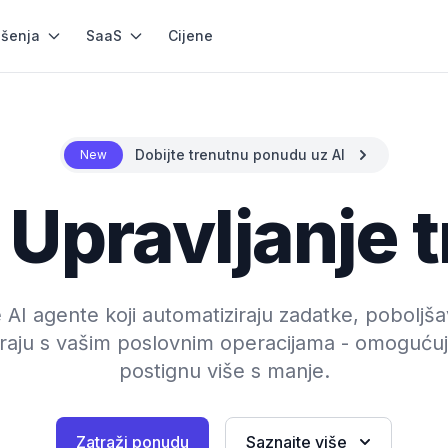
ešenja
SaaS
Cijene
Dobijte trenutnu ponudu uz AI
New
 Upravljanje
 AI agente koji automatiziraju zadatke, poboljš
iraju s vašim poslovnim operacijama - omoguću
postignu više s manje.
Zatraži ponudu
Saznajte više