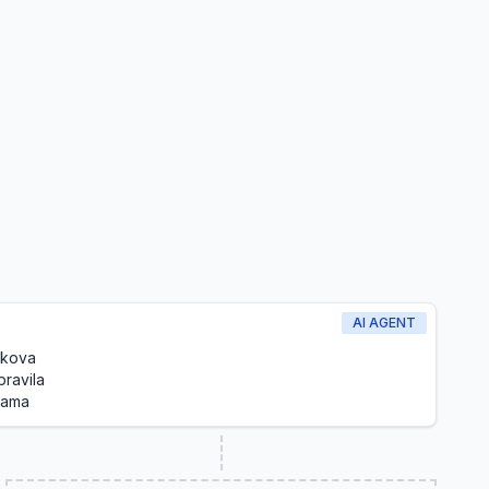
AI AGENT
oškova
pravila
dama