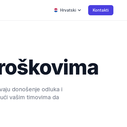
Hrvatski
Kontakti
 troškovima
avaju donošenje odluka i
jući vašim timovima da