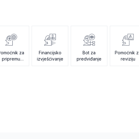
Pomoćnik za
Financijsko
Bot za
Pomoćnik z
pripremu
izvješćivanje
predviđanje
reviziju
poreza