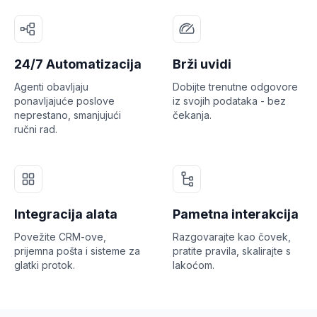
24/7 Automatizacija
Brži uvidi
Agenti obavljaju
Dobijte trenutne odgovore
ponavljajuće poslove
iz svojih podataka - bez
neprestano, smanjujući
čekanja.
ručni rad.
Integracija alata
Pametna interakcija
Povežite CRM-ove,
Razgovarajte kao čovek,
prijemna pošta i sisteme za
pratite pravila, skalirajte s
glatki protok.
lakoćom.