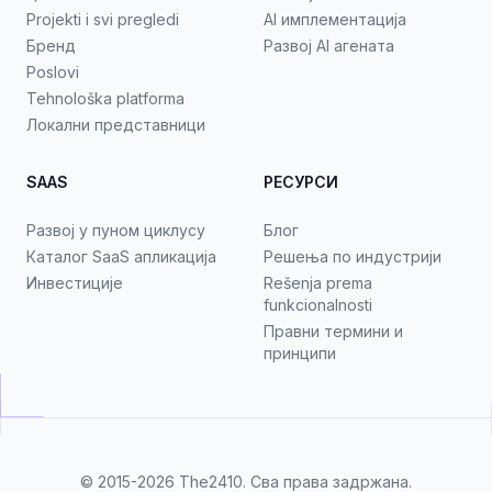
Projekti i svi pregledi
AI имплементација
Бренд
Развој AI агената
Poslovi
Tehnološka platforma
Локални представници
SAAS
РЕСУРСИ
Развој у пуном циклусу
Блог
Каталог SaaS апликација
Решења по индустрији
Инвестиције
Rešenja prema
funkcionalnosti
Правни термини и
принципи
© 2015-2026
The2410
. Сва права задржана.