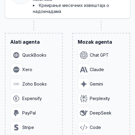
Креирање месечних извештаја о
надокнадама
Alati agenta
Mozak agenta
QuickBooks
Chat GPT
Xero
Claude
Zoho Books
Gemini
Expensify
Perplexity
PayPal
DeepSeek
Stripe
Code