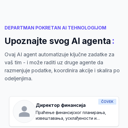
DEPARTMAN POKRETAN AI TEHNOLOGIJOM
:
Upoznajte svog AI agenta
Ovaj AI agent automatizuje ključne zadatke za
vaš tim - i može raditi uz druge agente da
razmenjuje podatke, koordinira akcije i skalira po
odeljenjima.
ČOVEK
Директор финансија
Праћење финансијског планирања,
извештавања, усклађености и
управљања укупним буџетом