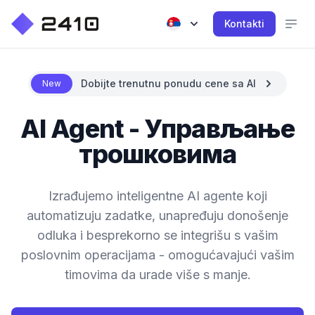
Kontakti
Dobijte trenutnu ponudu cene sa AI
New
AI Agent - Управљање
трошковима
Izrađujemo inteligentne AI agente koji
automatizuju zadatke, unapređuju donošenje
odluka i besprekorno se integrišu s vašim
poslovnim operacijama - omogućavajući vašim
timovima da urade više s manje.