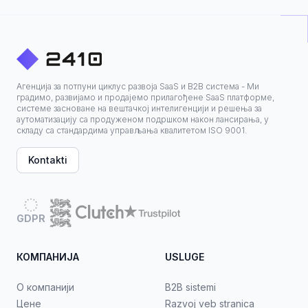
Агенција за потпуни циклус развоја SaaS и B2B система - Ми
градимо, развијамо и продајемо прилагођене SaaS платформе,
системе засноване на вештачкој интелигенцији и решења за
аутоматизацију са продуженом подршком након лансирања, у
складу са стандардима управљања квалитетом ISO 9001.
Kontakti
GDPR
КОМПАНИЈА
USLUGE
О компанији
B2B sistemi
Цене
Razvoj veb stranica