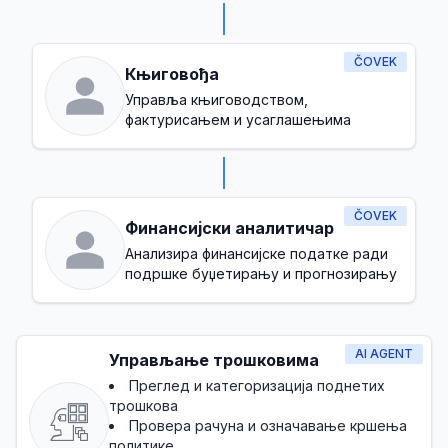
ČOVEK
Књиговођа
Управља књиговодством,
фактурисањем и усаглашењима
ČOVEK
Финансијски аналитичар
Анализира финансијске податке ради
подршке буџетирању и прогнозирању
AI AGENT
Управљање трошковима
Преглед и категоризација поднетих
трошкова
Провера рачуна и означавање кршења
политике