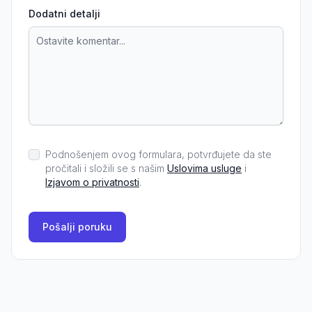
Dodatni detalji
Podnošenjem ovog formulara, potvrđujete da ste
pročitali i složili se s našim
Uslovima usluge
i
Izjavom o privatnosti
.
Pošalji poruku