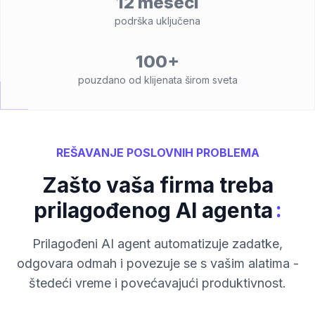
12 meseci
podrška uključena
100+
pouzdano od klijenata širom sveta
REŠAVANJE POSLOVNIH PROBLEMA
Zašto vaša firma treba
:
prilagođenog AI agenta
Prilagođeni AI agent automatizuje zadatke,
odgovara odmah i povezuje se s vašim alatima -
štedeći vreme i povećavajući produktivnost.