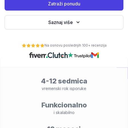
Zatraži ponudu
Saznaj više
Na osnovu poslednjih 100+ recenzija
osti
4-12 sedmica
vremenski rok isporuke
Funkcionalno
i skalabilno