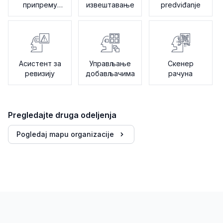
припрему
извештавање
predviđanje
пореза
Асистент за
Управљање
Скенер
ревизију
добављачима
рачуна
Pregledajte druga odeljenja
Pogledaj mapu organizacije