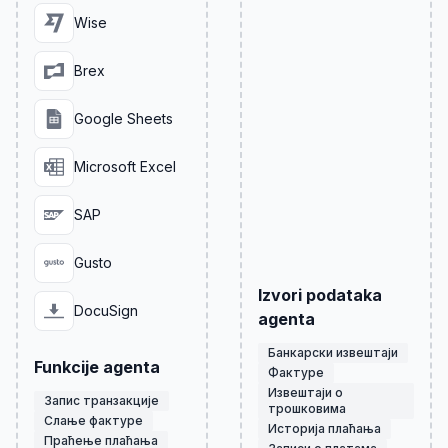
Wise
Brex
Google Sheets
Microsoft Excel
SAP
Gusto
Izvori podataka
DocuSign
agenta
Банкарски извештаји
Funkcije agenta
Фактуре
Извештаји о
Запис транзакције
трошковима
Слање фактуре
Историја плаћања
Праћење плаћања