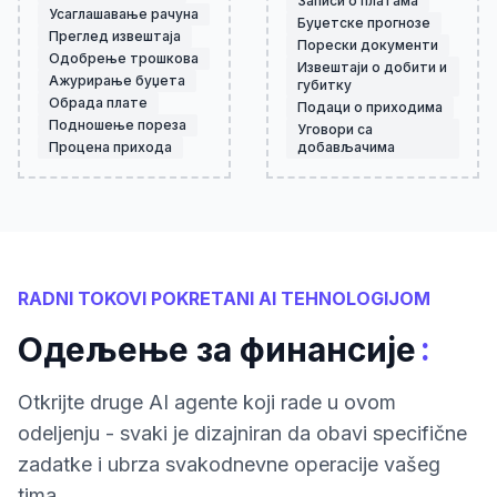
Записи о платама
Усаглашавање рачуна
Буџетске прогнозе
Преглед извештаја
Порески документи
Одобрење трошкова
Извештаји о добити и
Ажурирање буџета
губитку
Обрада плате
Подаци о приходима
Подношење пореза
Уговори са
Проценa прихода
добављачима
RADNI TOKOVI POKRETANI AI TEHNOLOGIJOM
:
Одељење за финансије
Otkrijte druge AI agente koji rade u ovom
odeljenju - svaki je dizajniran da obavi specifične
zadatke i ubrza svakodnevne operacije vašeg
tima.