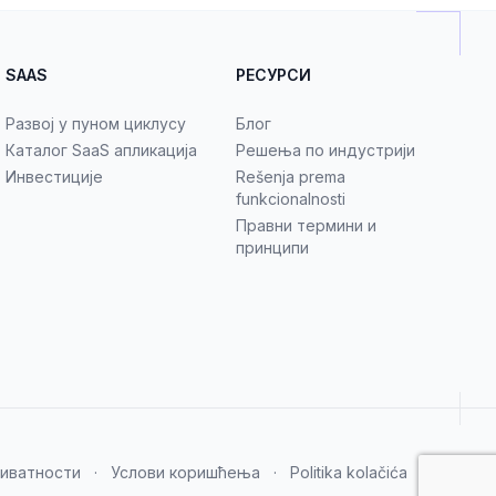
SAAS
РЕСУРСИ
Развој у пуном циклусу
Блог
Каталог SaaS апликација
Решења по индустрији
Инвестиције
Rešenja prema
funkcionalnosti
Правни термини и
принципи
риватности
·
Услови коришћења
·
Politika kolačića