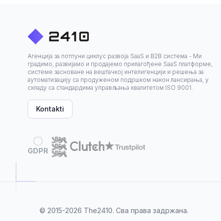
Агенција за потпуни циклус развоја SaaS и B2B система - Ми
градимо, развијамо и продајемо прилагођене SaaS платформе,
системе засноване на вештачкој интелигенцији и решења за
аутоматизацију са продуженом подршком након лансирања, у
складу са стандардима управљања квалитетом ISO 9001.
Kontakti
GDPR
© 2015-2026
The2410
. Сва права задржана.