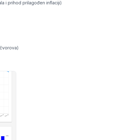
a i prihod prilagođen inflaciji)
e čvorova)