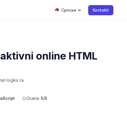
Српски
Kontakti
raktivni online HTML
ipt logika za
aScript
Ocena:
5/5