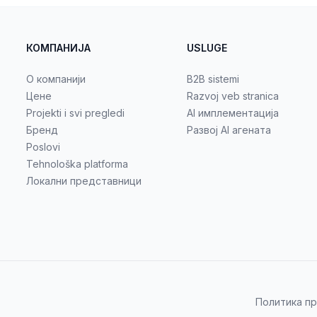
КОМПАНИЈА
USLUGE
О компанији
B2B sistemi
Цене
Razvoj veb stranica
Projekti i svi pregledi
AI имплементација
Бренд
Развој AI агената
Poslovi
Tehnološka platforma
Локални представници
Политика п