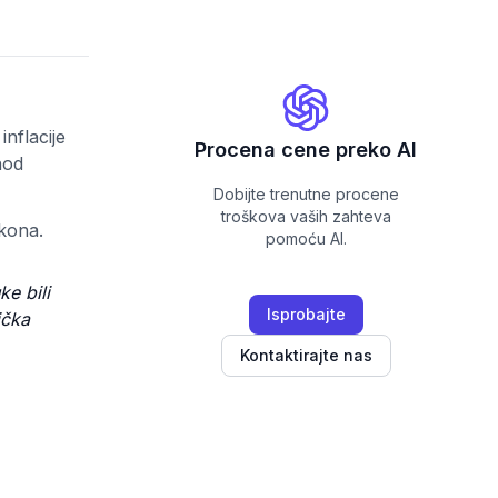
nflacije
Procena cene preko AI
hod
Dobijte trenutne procene
troškova vaših zahteva
ikona.
pomoću AI.
e bili
Isprobajte
ička
Kontaktirajte nas