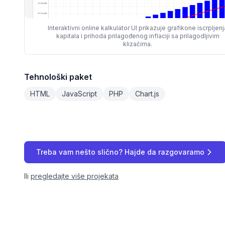
Interaktivni online kalkulator UI prikazuje grafikone iscrpljenj
kapitala i prihoda prilagođenog inflaciji sa prilagodljivim
klizačima.
Tehnološki paket
HTML
JavaScript
PHP
Chart.js
Treba vam nešto slično? Hajde da razgovaramo
Ili
pregledajte više projekata