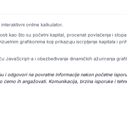
interaktivni online kalkulator.
ti kao što su početni kapital, procenat povlačenja i stopa i
uelnim grafikonima koji prikazuju iscrpljenje kapitala i pri
ću JavaScript-a i obezbeđivanje dinamičkih ažuriranja graf
u i odgovori na povratne informacije nakon početne isporuk
ovo ćemo ih angažovati. Komunikacija, brzina isporuke i tehn