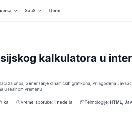
шења
SaaS
Цене
sijskog kalkulatora u inte
lizači za unos, Generisanje dinamičkih grafikona, Prilagođena JavaScr
ima u realnom vremenu
rika
Vreme isporuke:
1 nedelja
Tehnologije:
HTML, Jav