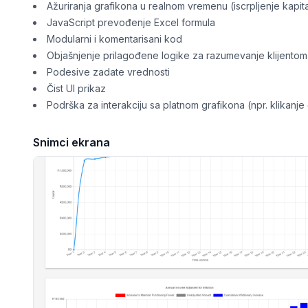
Ažuriranja grafikona u realnom vremenu (iscrpljenje kapital
JavaScript prevođenje Excel formula
Modularni i komentarisani kod
Objašnjenje prilagođene logike za razumevanje klijentom
Podesive zadate vrednosti
Čist UI prikaz
Podrška za interakciju sa platnom grafikona (npr. klikanj
Snimci ekrana