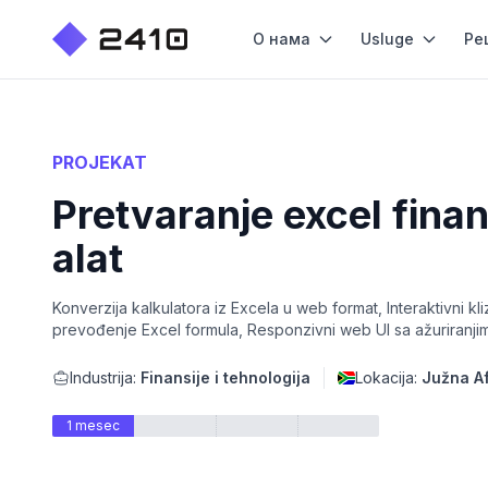
О нама
Usluge
Ре
PROJEKAT
Pretvaranje excel finan
alat
Konverzija kalkulatora iz Excela u web format, Interaktivni k
prevođenje Excel formula, Responzivni web UI sa ažuriranj
Industrija:
Finansije i tehnologija
Lokacija:
Južna Af
1 mesec