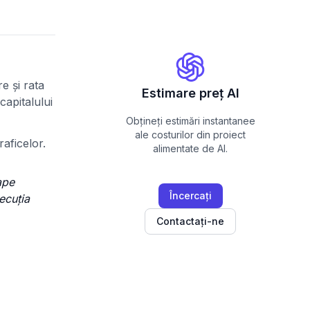
e și rata
Estimare preț AI
capitalului
Obțineți estimări instantanee
ale costurilor din proiect
raficelor.
alimentate de AI.
ape
Încercați
ecuția
Contactați-ne