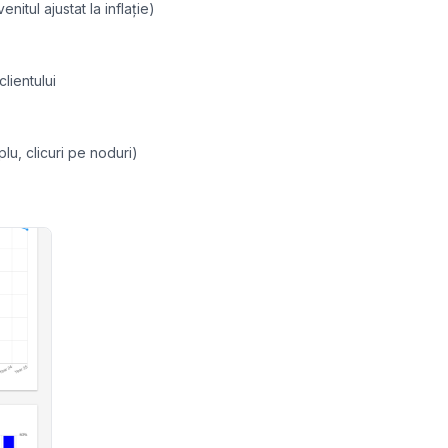
nitul ajustat la inflație)
lientului
lu, clicuri pe noduri)