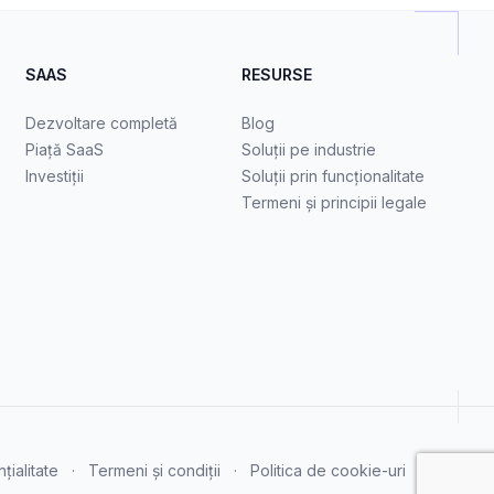
SAAS
RESURSE
Dezvoltare completă
Blog
Piață SaaS
Soluții pe industrie
Investiții
Soluții prin funcționalitate
Termeni și principii legale
țialitate
·
Termeni și condiții
·
Politica de cookie-uri