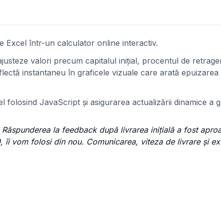
 Excel într-un calculator online interactiv.
ajusteze valori precum capitalul inițial, procentul de retrager
reflectă instantaneu în graficele vizuale care arată epuizarea 
l folosind JavaScript și asigurarea actualizării dinamice a g
. Răspunderea la feedback după livrarea inițială a fost apro
 îi vom folosi din nou. Comunicarea, viteza de livrare și ex