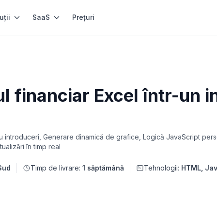
uții
SaaS
Prețuri
l financiar Excel într-un
ru introduceri, Generare dinamică de grafice, Logică JavaScript pers
alizări în timp real
Sud
Timp de livrare:
1 săptămână
Tehnologii:
HTML, Jav