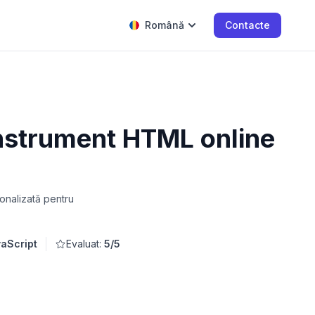
Română
Contacte
 instrument HTML online
onalizată pentru
aScript
Evaluat:
5/5