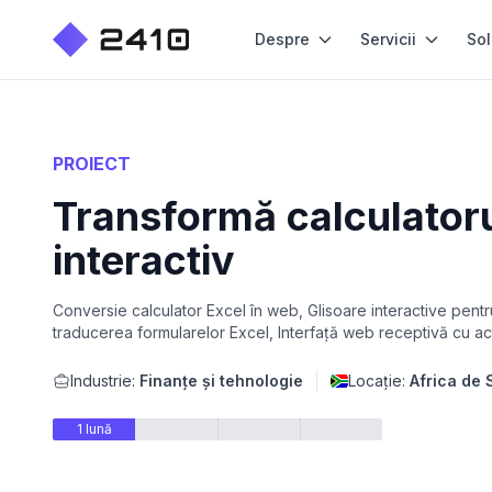
Despre
Servicii
Sol
PROIECT
Transformă calculatoru
interactiv
Conversie calculator Excel în web, Glisoare interactive pent
traducerea formularelor Excel, Interfață web receptivă cu actu
Industrie:
Finanțe și tehnologie
Locație:
Africa de 
1 lună