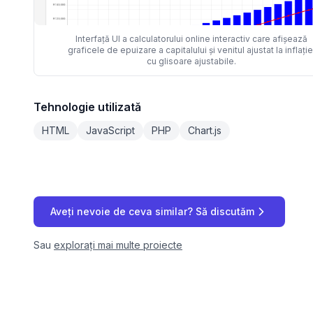
Interfață UI a calculatorului online interactiv care afișează
graficele de epuizare a capitalului și venitul ajustat la inflație
cu glisoare ajustabile.
Tehnologie utilizată
HTML
JavaScript
PHP
Chart.js
Aveți nevoie de ceva similar? Să discutăm
Sau
explorați mai multe proiecte