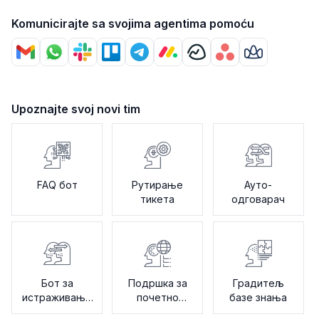
Komunicirajte sa svojima agentima pomoću
Upoznajte svoj novi tim
FAQ бот
Рутирање
Ауто-
тикета
одговарач
Бот за
Подршка за
Градитељ
истраживање
почетно
базе знања
задовољства
упутство бот