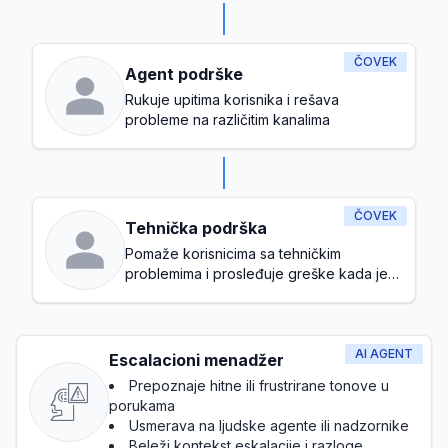
ČOVEK
Agent podrške
Rukuje upitima korisnika i rešava
probleme na različitim kanalima
ČOVEK
Tehnička podrška
Pomaže korisnicima sa tehničkim
problemima i prosleđuje greške kada je
potrebno
AI AGENT
Escalacioni menadžer
Prepoznaje hitne ili frustrirane tonove u
porukama
Usmerava na ljudske agente ili nadzornike
Beleži kontekst eskalacije i razloge