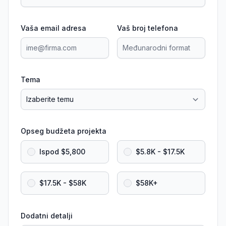
Vaša email adresa
Vaš broj telefona
Tema
Opseg budžeta projekta
Ispod $5,800
$5.8K - $17.5K
$17.5K - $58K
$58K+
Dodatni detalji