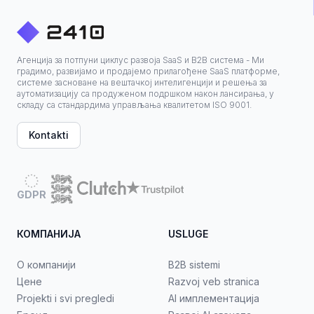
Агенција за потпуни циклус развоја SaaS и B2B система - Ми
градимо, развијамо и продајемо прилагођене SaaS платформе,
системе засноване на вештачкој интелигенцији и решења за
аутоматизацију са продуженом подршком након лансирања, у
складу са стандардима управљања квалитетом ISO 9001.
Kontakti
GDPR
КОМПАНИЈА
USLUGE
О компанији
B2B sistemi
Цене
Razvoj veb stranica
Projekti i svi pregledi
AI имплементација