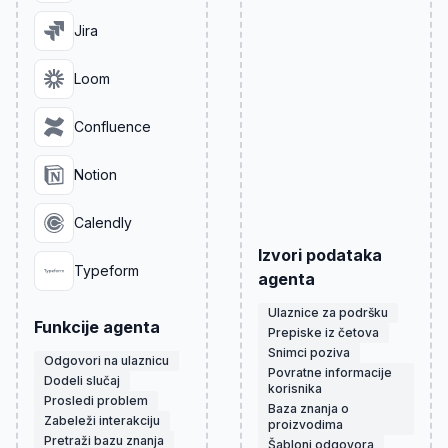
Jira
Loom
Confluence
Notion
Calendly
Izvori podataka
Typeform
agenta
Ulaznice za podršku
Funkcije agenta
Prepiske iz četova
Snimci poziva
Odgovori na ulaznicu
Povratne informacije
Dodeli slučaj
korisnika
Prosledi problem
Baza znanja o
Zabeleži interakciju
proizvodima
Pretraži bazu znanja
Šabloni odgovora