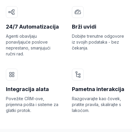
24/7 Automatizacija
Brži uvidi
Agenti obavljaju
Dobijte trenutne odgovore
ponavljajuće poslove
iz svojih podataka - bez
neprestano, smanjujući
čekanja.
ručni rad.
Integracija alata
Pametna interakcija
Povežite CRM-ove,
Razgovarajte kao čovek,
prijemna pošta i sisteme za
pratite pravila, skalirajte s
glatki protok.
lakoćom.