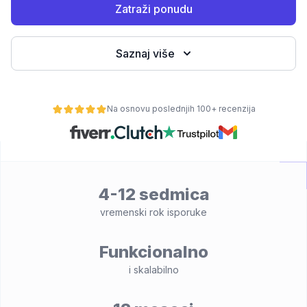
Zatraži ponudu
Saznaj više
Na osnovu poslednjih 100+ recenzija
osti
4-12 sedmica
vremenski rok isporuke
Funkcionalno
i skalabilno