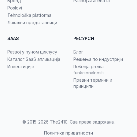
Бренд
Развој AI агената
Poslovi
Tehnološka platforma
Локални представници
SAAS
РЕСУРСИ
Развој у пуном циклусу
Блог
Каталог SaaS апликација
Решења по индустрији
Инвестиције
Rešenja prema
funkcionalnosti
Правни термини и
принципи
© 2015-2026
The2410
. Сва права задржана.
Политика приватности