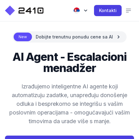
Kontakti
Dobijte trenutnu ponudu cene sa AI
New
AI Agent - Escalacioni
menadžer
Izrađujemo inteligentne AI agente koji
automatizuju zadatke, unapređuju donošenje
odluka i besprekorno se integrišu s vašim
poslovnim operacijama - omogućavajući vašim
timovima da urade više s manje.