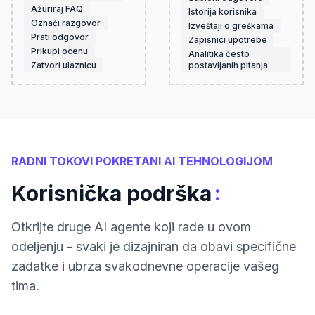
Ažuriraj FAQ
Istorija korisnika
Označi razgovor
Izveštaji o greškama
Prati odgovor
Zapisnici upotrebe
Prikupi ocenu
Analitika često
Zatvori ulaznicu
postavljanih pitanja
RADNI TOKOVI POKRETANI AI TEHNOLOGIJOM
:
Korisnička podrška
Otkrijte druge AI agente koji rade u ovom
odeljenju - svaki je dizajniran da obavi specifične
zadatke i ubrza svakodnevne operacije vašeg
tima.