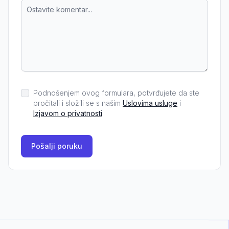
Podnošenjem ovog formulara, potvrđujete da ste
pročitali i složili se s našim
Uslovima usluge
i
Izjavom o privatnosti
.
Pošalji poruku