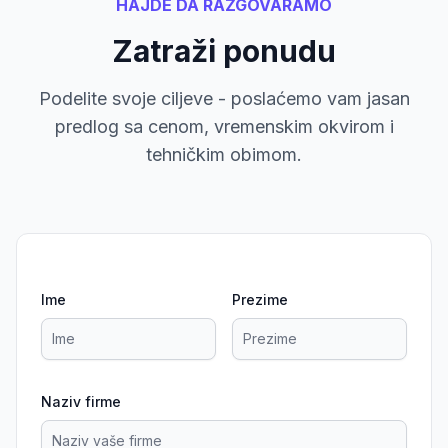
HAJDE DA RAZGOVARAMO
Zatraži ponudu
Podelite svoje ciljeve - poslaćemo vam jasan
predlog sa cenom, vremenskim okvirom i
tehničkim obimom.
Ime
Prezime
Naziv firme