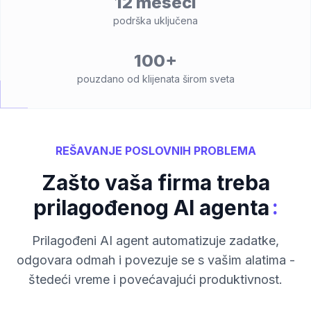
12 meseci
podrška uključena
100+
pouzdano od klijenata širom sveta
REŠAVANJE POSLOVNIH PROBLEMA
Zašto vaša firma treba
:
prilagođenog AI agenta
Prilagođeni AI agent automatizuje zadatke,
odgovara odmah i povezuje se s vašim alatima -
štedeći vreme i povećavajući produktivnost.