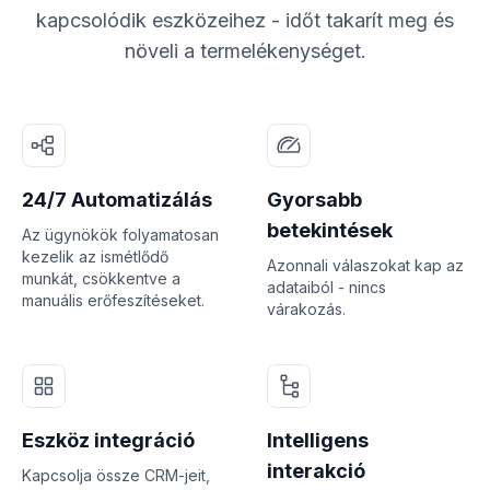
kapcsolódik eszközeihez - időt takarít meg és
növeli a termelékenységet.
24/7 Automatizálás
Gyorsabb
betekintések
Az ügynökök folyamatosan
kezelik az ismétlődő
Azonnali válaszokat kap az
munkát, csökkentve a
adataiból - nincs
manuális erőfeszítéseket.
várakozás.
Eszköz integráció
Intelligens
interakció
Kapcsolja össze CRM-jeit,