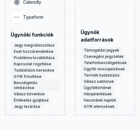
Calendly
Typeform
Ügynök
Ügynöki funkciók
adatforrások
Jegy megválaszolása
Támogatási jegyek
Eset hozzárendelése
Csevegési jegyzetek
Probléma továbbítása
Telefonbeszélgetések
Kapcsolat rögzítése
Ügyfél visszajelzések
Tudásbázis keresése
Termék tudásbázis
GYIK frissítése
Válasz sablonok
Beszélgetés
címkézése
Ügyféltörténet
Válasz követése
Hibajelentések
Értékelés gyűjtése
Használati naplók
Jegy lezárása
GYIK elemzések