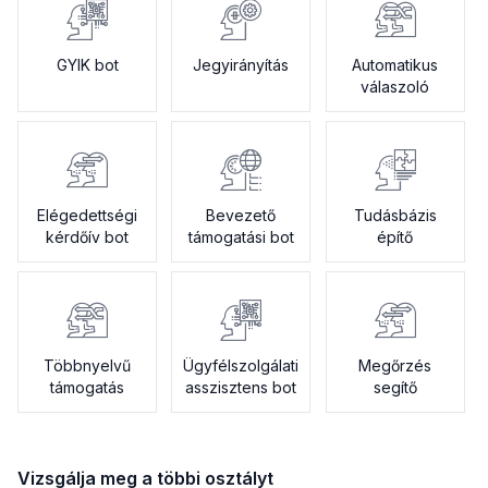
GYIK bot
Jegyirányítás
Automatikus
válaszoló
Elégedettségi
Bevezető
Tudásbázis
kérdőív bot
támogatási bot
építő
Többnyelvű
Ügyfélszolgálati
Megőrzés
támogatás
asszisztens bot
segítő
Vizsgálja meg a többi osztályt