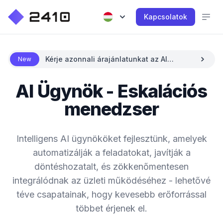
Kapcsolatok
Kérje azonnali árajánlatunkat az AI
New
segítségével
AI Ügynök - Eskalációs
menedzser
Intelligens AI ügynököket fejlesztünk, amelyek
automatizálják a feladatokat, javítják a
döntéshozatalt, és zökkenőmentesen
integrálódnak az üzleti működéséhez - lehetővé
téve csapatainak, hogy kevesebb erőforrással
többet érjenek el.