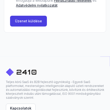
elfogadja a weblapunk
Felhasználási feltételeit
és
Adatvédelmi nyilatkozatát
.
Üzenet küldése
Teljes körű SaaS és B2B fejlesztő ügynökség - Egyedi SaaS
platformokat, mesterséges intelligencián alapuló üzleti rendszereket
és automatizálási megoldásokat fejlesztünk, bővítünk és értékesítünk
kiterjesztett indulás utáni támogatással, ISO 9001 minőségirányítási
szabványok szerint.
Kapcsolatok