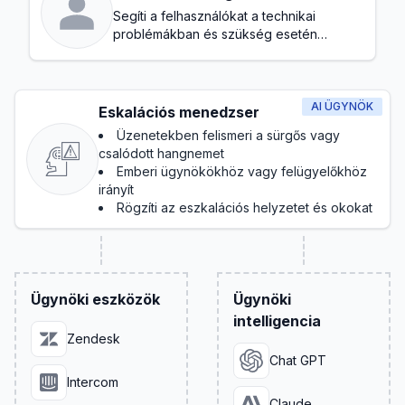
Segíti a felhasználókat a technikai
problémákban és szükség esetén
továbbítja a hibákat
AI ÜGYNÖK
Eskalációs menedzser
Üzenetekben felismeri a sürgős vagy
csalódott hangnemet
Emberi ügynökökhöz vagy felügyelőkhöz
irányít
Rögzíti az eszkalációs helyzetet és okokat
Ügynöki eszközök
Ügynöki
intelligencia
Zendesk
Chat GPT
Intercom
Claude