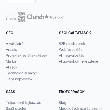
GDPR
CÉG
SZOLGÁLTATÁSOK
A vállalatról
B2B rendszerek
Árazás
Webfejlesztés
Projektek és áttekintések
AI megvalósítás
Márka
AI ügynökök fejlesztése
Állások
Technológiai halom
Helyi képviselők
SAAS
ERŐFORRÁSOK
Teljes körű fejlesztés
Blog
SaaS piactér
Megoldások iparág szerint