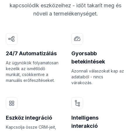
kapcsolódik eszközeihez - időt takarít meg és
növeli a termelékenységet.
24/7 Automatizálás
Gyorsabb
betekintések
Az ügynökök folyamatosan
kezelik az ismétlődő
Azonnali válaszokat kap az
munkát, csökkentve a
adataiból - nincs
manuális erőfeszítéseket.
várakozás.
Eszköz integráció
Intelligens
interakció
Kapcsolja össze CRM-jeit,