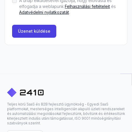
A űrlap elküldésével igazolja, hogy elolvasta és
elfogadja a weblapunk
Felhasználási feltételeit
és
Adatvédelmi nyilatkozatát
.
Üzenet küldése
Teljes körű SaaS és B2B fejlesztő ügynökség - Egyedi SaaS
platformokat, mesterséges intelligencián alapuló üzleti rendszereket
és automatizálási megoldásokat fejlesztünk, bővítünk és értékesítünk
kiterjesztett indulás utáni támogatással, ISO 9001 minőségirányítási
szabványok szerint.