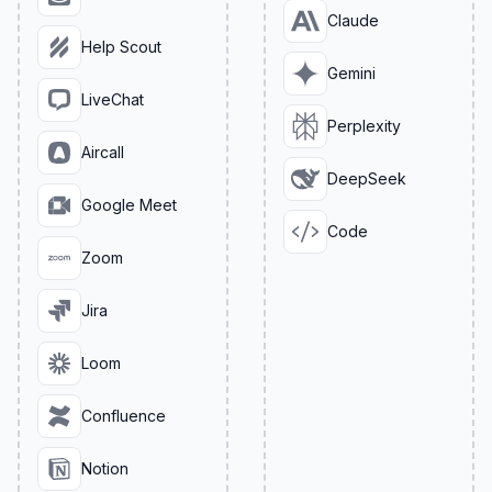
Claude
Help Scout
Gemini
LiveChat
Perplexity
Aircall
DeepSeek
Google Meet
Code
Zoom
Jira
Loom
Confluence
Notion