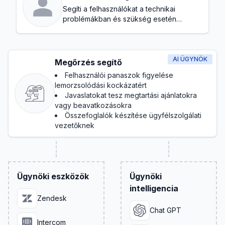
Segíti a felhasználókat a technikai
problémákban és szükség esetén
továbbítja a hibákat
AI ÜGYNÖK
Megőrzés segítő
Felhasználói panaszok figyelése
lemorzsolódási kockázatért
Javaslatokat tesz megtartási ajánlatokra
vagy beavatkozásokra
Összefoglalók készítése ügyfélszolgálati
vezetőknek
Ügynöki eszközök
Ügynöki
intelligencia
Zendesk
Chat GPT
Intercom