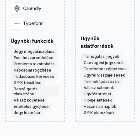
Calendly
Typeform
Ügynök
Ügynöki funkciók
adatforrások
Jegy megválaszolása
Támogatási jegyek
Eset hozzárendelése
Csevegési jegyzetek
Probléma továbbítása
Telefonbeszélgetések
Kapcsolat rögzítése
Ügyfél visszajelzések
Tudásbázis keresése
Termék tudásbázis
GYIK frissítése
Válasz sablonok
Beszélgetés
címkézése
Ügyféltörténet
Válasz követése
Hibajelentések
Értékelés gyűjtése
Használati naplók
Jegy lezárása
GYIK elemzések