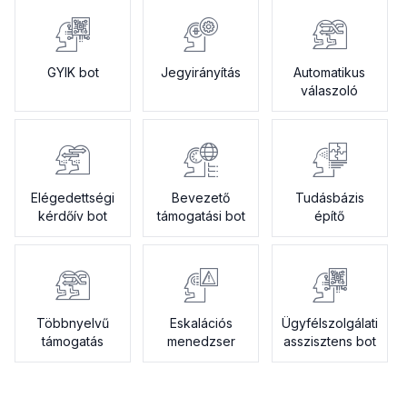
GYIK bot
Jegyirányítás
Automatikus
válaszoló
Elégedettségi
Bevezető
Tudásbázis
kérdőív bot
támogatási bot
építő
Többnyelvű
Eskalációs
Ügyfélszolgálati
támogatás
menedzser
asszisztens bot