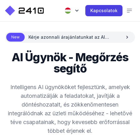
Kapcsolatok
Kérje azonnali árajánlatunkat az AI
New
segítségével
AI Ügynök - Megőrzés
segítő
Intelligens AI ügynököket fejlesztünk, amelyek
automatizálják a feladatokat, javítják a
döntéshozatalt, és zökkenőmentesen
integrálódnak az üzleti működéséhez - lehetővé
téve csapatainak, hogy kevesebb erőforrással
többet érjenek el.