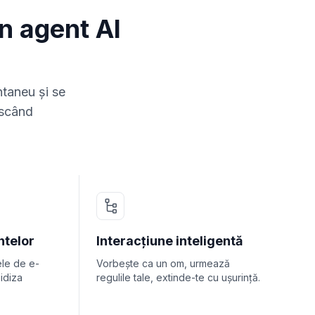
n agent AI
ntaneu și se
escând
ntelor
Interacțiune inteligentă
ele de e-
Vorbește ca un om, urmează
uidiza
regulile tale, extinde-te cu ușurință.