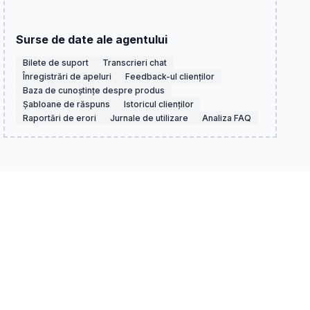
Surse de date ale agentului
Bilete de suport
Transcrieri chat
Înregistrări de apeluri
Feedback-ul clienților
Baza de cunoștințe despre produs
Șabloane de răspuns
Istoricul clienților
Raportări de erori
Jurnale de utilizare
Analiza FAQ