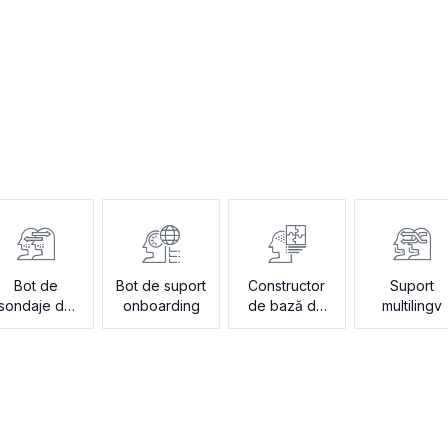
Bot de
Bot de suport
Constructor
Suport
sondaje de
onboarding
de bază de
multilingv
satisfacție
cunoștințe