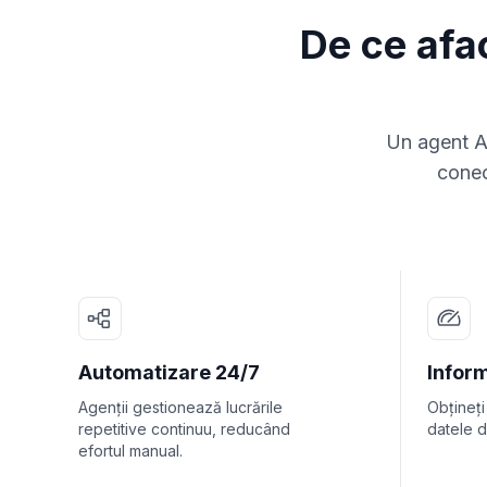
De ce afa
Un agent AI
conec
Automatizare 24/7
Inform
Agenții gestionează lucrările
Obțineți
repetitive continuu, reducând
datele d
efortul manual.