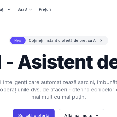
uții
SaaS
Prețuri
Obțineți instant o ofertă de preț cu AI
New
 - Asistent de
 inteligenți care automatizează sarcini, îmbunătă
operațiunile dvs. de afaceri - oferind echipelor
mai mult cu mai puțin.
Solicită o ofertă
Află mai multe