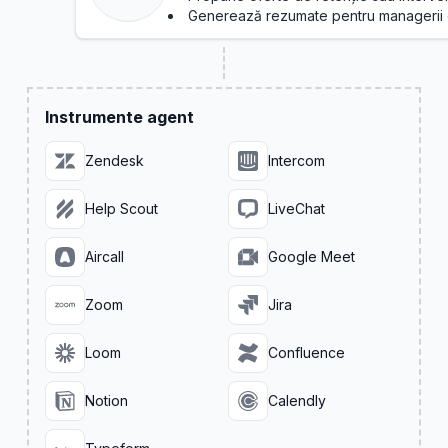
Generează rezumate pentru managerii 
Instrumente agent
Zendesk
Intercom
Help Scout
LiveChat
Aircall
Google Meet
Zoom
Jira
Loom
Confluence
Notion
Calendly