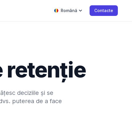
Română
Contacte
 retenție
țesc deciziile și se
 dvs. puterea de a face