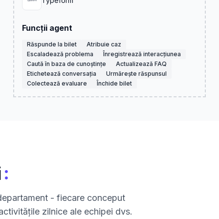
Typeform
Funcții agent
Răspunde la bilet
Atribuie caz
Escaladează problema
Înregistrează interacțiunea
Caută în baza de cunoștințe
Actualizează FAQ
Etichetează conversația
Urmărește răspunsul
Colectează evaluare
Închide bilet
:
i
t departament - fiecare conceput
ctivitățile zilnice ale echipei dvs.