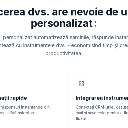
cerea dvs. are nevoie de u
:
personalizat
 personalizat automatizează sarcinile, răspunde insta
tează cu instrumentele dvs. - economisind timp și cr
productivitatea.
ații rapide
Integrarea instrume
 răspunsuri instantanee din
Conectați CRM-urile, căsuț
vs. - fără așteptare.
mail și sistemele pentru a fl
fluxul.