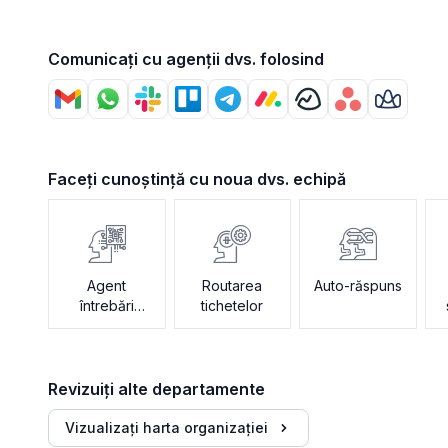
Comunicați cu agenții dvs. folosind
Faceți cunoștință cu noua dvs. echipă
Agent
Routarea
Auto-răspuns
întrebări
tichetelor
frecvente
Revizuiți alte departamente
Vizualizați harta organizației