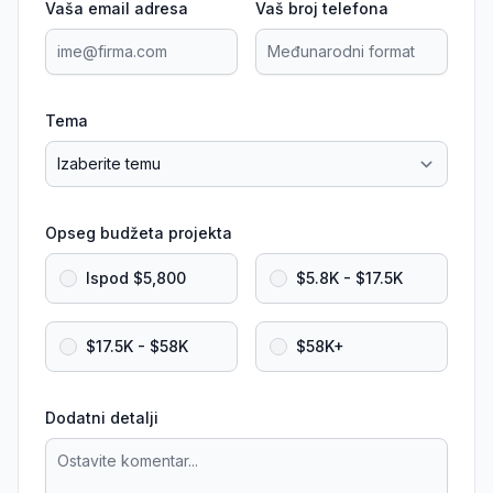
Vaša email adresa
Vaš broj telefona
Tema
Opseg budžeta projekta
Ispod $5,800
$5.8K - $17.5K
$17.5K - $58K
$58K+
Dodatni detalji