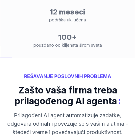
12 meseci
podrška uključena
100+
pouzdano od klijenata širom sveta
REŠAVANJE POSLOVNIH PROBLEMA
Zašto vaša firma treba
:
prilagođenog AI agenta
Prilagođeni AI agent automatizuje zadatke,
odgovara odmah i povezuje se s vašim alatima -
štedeći vreme i povećavajući produktivnost.