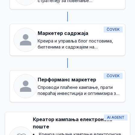
стратегију за повећање
препознатљивости бренда и
генерисање потенцијалних клијената
ČOVEK
Маркетер садржаја
Креира и управља блог постовима,
билтенима и садржајем на
друштвеним мрежама
ČOVEK
Перформанс маркетер
Спроводи плаћене кампање, прати
повраћај инвестиција и оптимизира за
конверзије
AI AGENT
Креатор кампања електронске
поште
Креира циљане кампање електронске