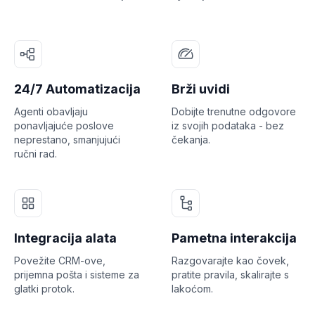
24/7 Automatizacija
Brži uvidi
Agenti obavljaju
Dobijte trenutne odgovore
ponavljajuće poslove
iz svojih podataka - bez
neprestano, smanjujući
čekanja.
ručni rad.
Integracija alata
Pametna interakcija
Povežite CRM-ove,
Razgovarajte kao čovek,
prijemna pošta i sisteme za
pratite pravila, skalirajte s
glatki protok.
lakoćom.