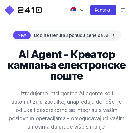
Kontakti
Dobijte trenutnu ponudu cene sa AI
New
AI Agent - Креатор
кампања електронске
поште
Izrađujemo inteligentne AI agente koji
automatizuju zadatke, unapređuju donošenje
odluka i besprekorno se integrišu s vašim
poslovnim operacijama - omogućavajući vašim
timovima da urade više s manje.