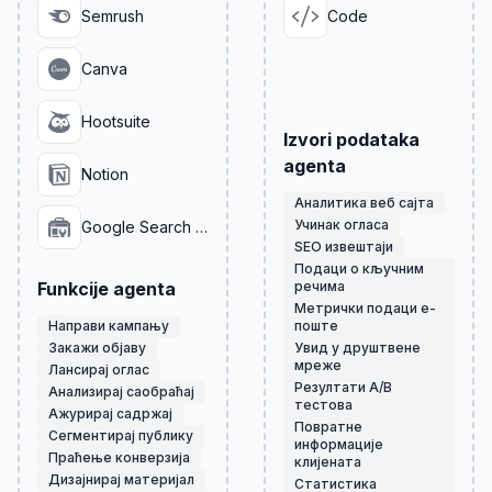
Semrush
Code
Canva
Hootsuite
Izvori podataka
agenta
Notion
Аналитика веб сајта
Учинак огласа
Google Search Console
SEO извештаји
Подаци о кључним
Funkcije agenta
речима
Метрички подаци е-
Направи кампању
поште
Закажи објаву
Увид у друштвене
мреже
Лансирај оглас
Резултати A/B
Анализирај саобраћај
тестова
Ажурирај садржај
Повратне
Сегментирај публику
информације
Праћење конверзија
клијената
Дизајнирај материјал
Статистика