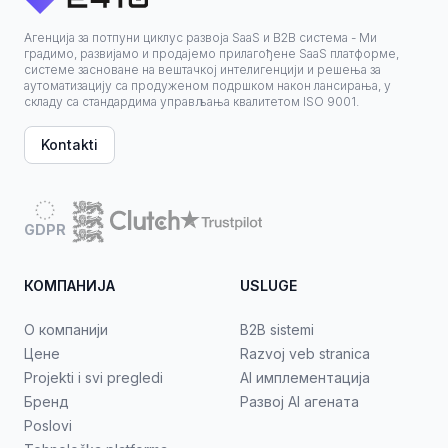
Агенција за потпуни циклус развоја SaaS и B2B система - Ми
градимо, развијамо и продајемо прилагођене SaaS платформе,
системе засноване на вештачкој интелигенцији и решења за
аутоматизацију са продуженом подршком након лансирања, у
складу са стандардима управљања квалитетом ISO 9001.
Kontakti
GDPR
КОМПАНИЈА
USLUGE
О компанији
B2B sistemi
Цене
Razvoj veb stranica
Projekti i svi pregledi
AI имплементација
Бренд
Развој AI агената
Poslovi