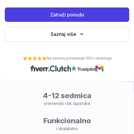
Zatraži ponudu
Saznaj više
Na osnovu poslednjih 100+ recenzija
osti
4-12 sedmica
vremenski rok isporuke
Funkcionalno
i skalabilno