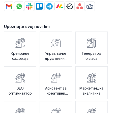
Upoznajte svoj novi tim
Креирање
Управљање
Генератор
садржаја
друштвеним
огласа
мрежама
SEO
Асистент за
Маркетиншка
оптимизатор
креативни
аналитика
бриф