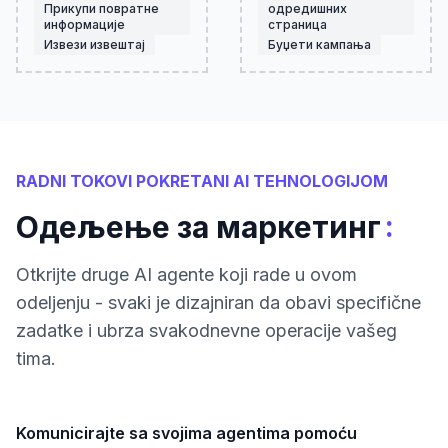
Прикупи повратне
одредишних
информације
страница
Извези извештај
Буџети кампања
RADNI TOKOVI POKRETANI AI TEHNOLOGIJOM
:
Одељење за маркетинг
Otkrijte druge AI agente koji rade u ovom
odeljenju - svaki je dizajniran da obavi specifične
zadatke i ubrza svakodnevne operacije vašeg
tima.
Komunicirajte sa svojima agentima pomoću