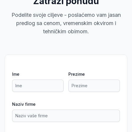
Zatraži ponudu
Podelite svoje ciljeve - poslaćemo vam jasan
predlog sa cenom, vremenskim okvirom i
tehničkim obimom.
Ime
Prezime
Naziv firme