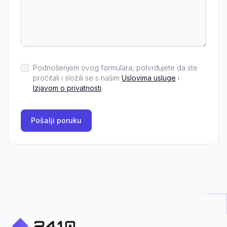
Podnošenjem ovog formulara, potvrđujete da ste
pročitali i složili se s našim
Uslovima usluge
i
Izjavom o privatnosti
.
Pošalji poruku