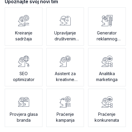
Upoznajte svoj novi tim
Kreiranje
Upravljanje
Generator
sadržaja
društvenim
reklamnog
mrežama
teksta
SEO
Asistent za
Analitika
optimizator
kreativne
marketinga
briefove
Provjera glasa
Praćenje
Praćenje
branda
kampanja
konkurenata