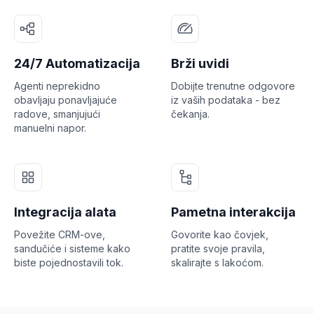
24/7 Automatizacija
Brži uvidi
Agenti neprekidno
Dobijte trenutne odgovore
obavljaju ponavljajuće
iz vaših podataka - bez
radove, smanjujući
čekanja.
manuelni napor.
Integracija alata
Pametna interakcija
Povežite CRM-ove,
Govorite kao čovjek,
sandučiće i sisteme kako
pratite svoje pravila,
biste pojednostavili tok.
skalirajte s lakoćom.