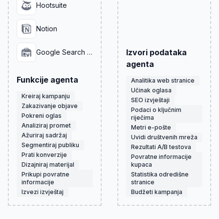
Hootsuite
Notion
Izvori podataka
Google Search Console
agenta
Funkcije agenta
Analitika web stranice
Učinak oglasa
Kreiraj kampanju
SEO izvještaji
Zakazivanje objave
Podaci o ključnim
Pokreni oglas
riječima
Analiziraj promet
Metri e-pošte
Ažuriraj sadržaj
Uvidi društvenih mreža
Segmentiraj publiku
Rezultati A/B testova
Prati konverzije
Povratne informacije
Dizajniraj materijal
kupaca
Prikupi povratne
Statistika odredišne
informacije
stranice
Izvezi izvještaj
Budžeti kampanja