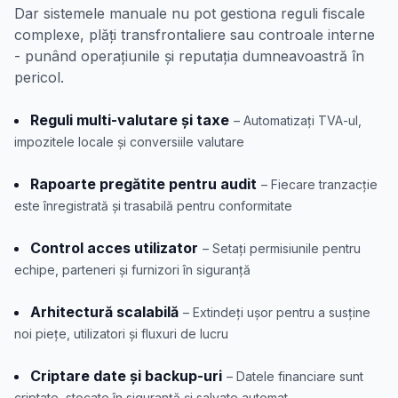
Dar sistemele manuale nu pot gestiona reguli fiscale
complexe, plăți transfrontaliere sau controale interne
- punând operațiunile și reputația dumneavoastră în
pericol.
Reguli multi-valutare și taxe
– Automatizați TVA-ul,
impozitele locale și conversiile valutare
Rapoarte pregătite pentru audit
– Fiecare tranzacție
este înregistrată și trasabilă pentru conformitate
Control acces utilizator
– Setați permisiunile pentru
echipe, parteneri și furnizori în siguranță
Arhitectură scalabilă
– Extindeți ușor pentru a susține
noi piețe, utilizatori și fluxuri de lucru
Criptare date și backup-uri
– Datele financiare sunt
criptate, stocate în siguranță și salvate automat