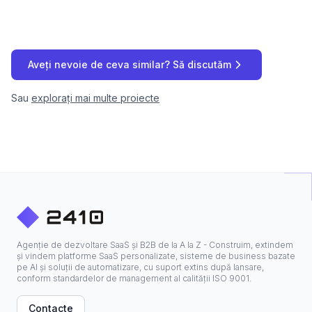
Aveți nevoie de ceva similar? Să discutăm
Sau
explorați mai multe proiecte
Agenție de dezvoltare SaaS și B2B de la A la Z - Construim, extindem
și vindem platforme SaaS personalizate, sisteme de business bazate
pe AI și soluții de automatizare, cu suport extins după lansare,
conform standardelor de management al calității ISO 9001.
Contacte