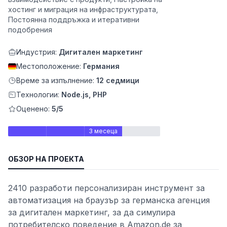
хостинг и миграция на инфраструктурата,
е
Постоянна поддръжка и итеративни
подобрения
Индустрия:
Дигитален маркетинг
Местоположение:
Германия
Време за изпълнение:
12 седмици
Технологии:
Node.js, PHP
Оценено:
5/5
ност
3 месеца
ОБЗОР НА ПРОЕКТА
2410 разработи персонализиран инструмент за
автоматизация на браузър за германска агенция
за дигитален маркетинг, за да симулира
потребителско поведение в Amazon.de за