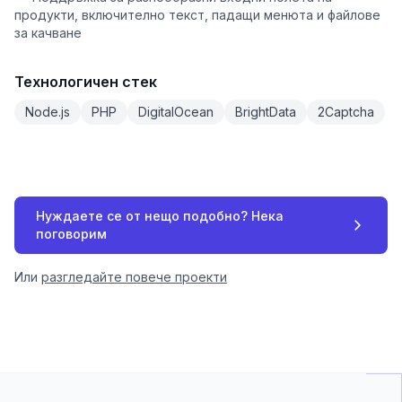
продукти, включително текст, падащи менюта и файлове
за качване
Технологичен стек
Node.js
PHP
DigitalOcean
BrightData
2Captcha
Нуждаете се от нещо подобно? Нека
поговорим
Или
разгледайте повече проекти