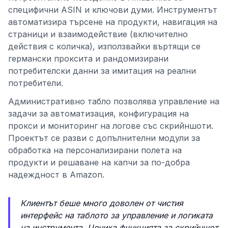
специфични ASIN и ключови думи. Инструментът
автоматизира търсене на продукти, навигация на
страници и взаимодействие (включително
действия с количка), използвайки въртящи се
германски проксита и рандомизирани
потребителски данни за имитация на реални
потребители.
Административно табло позволява управление на
задачи за автоматизация, конфигурация на
прокси и мониторинг на логове със скрийншоти.
Проектът се разви с допълнителни модули за
обработка на персонализирани полета на
продукти и решаване на капчи за по-добра
надеждност в Amazon.
Клиентът беше много доволен от чистия
интерфейс на таблото за управление и логиката
на инструмента. Цениха функцията за скрийншот