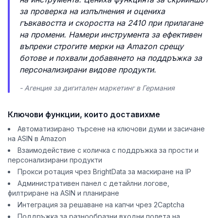
за проверка на изпълнения и оцениха
гъвкавостта и скоростта на 2410 при прилагане
на промени. Намери инструмента за ефективен
въпреки строгите мерки на Amazon срещу
ботове и похвали добавянето на поддръжка за
персонализирани видове продукти.
- Агенция за дигитален маркетинг в Германия
Ключови функции, които доставихме
Автоматизирано търсене на ключови думи и засичане
на ASIN в Amazon
Взаимодействие с количка с поддръжка за прости и
персонализирани продукти
Прокси ротация чрез BrightData за маскиране на IP
Административен панел с детайлни логове,
филтриране на ASIN и планиране
Интеграция за решаване на капчи чрез 2Captcha
Поддръжка за разнообразни входни полета на