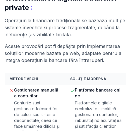
:
private
Operațiunile financiare tradiționale se bazează mult pe
sisteme învechite și procese fragmentate, ducând la
ineficiențe și vizibilitate limitată.
Aceste provocări pot fi depășite prin implementarea
soluțiilor moderne bazate pe web, adaptate pentru a
integra operațiunile bancare fără întreruperi.
METODE VECHI
SOLUȚIE MODERNĂ
Gestionarea manuală
Platforme bancare onli
a conturilor
ne
Conturile sunt
Platformele digitale
gestionate folosind foi
centralizate simplifică
de calcul sau sisteme
gestionarea conturilor,
deconectate, ceea ce
îmbunătățind acuratețea
face urmărirea dificilă și
și satisfacția clienților.