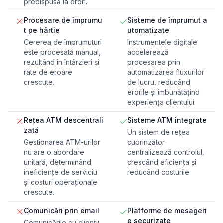
predispusă la erori.
Procesare de împrumu
Sisteme de împrumut a
t pe hârtie
utomatizate
Cererea de împrumuturi
Instrumentele digitale
este procesată manual,
accelerează
rezultând în întârzieri și
procesarea prin
rate de eroare
automatizarea fluxurilor
crescute.
de lucru, reducând
erorile și îmbunătățind
experiența clientului.
Rețea ATM descentrali
Sisteme ATM integrate
zată
Un sistem de rețea
Gestionarea ATM-urilor
cuprinzător
nu are o abordare
centralizează controlul,
unitară, determinând
crescând eficiența și
ineficiențe de serviciu
reducând costurile.
și costuri operaționale
crescute.
Comunicări prin email
Platforme de mesageri
e securizate
Comunicările cu clienții