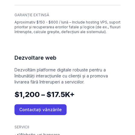
GARANȚIE EXTINSĂ
Aproximativ $150 - $600 / lună – Include hosting VPS, suport
prioritar și recuperarea erorilor fatale și logice (de ex., fluxuri
întrerupte, calcule greșite, defecțiuni ale sistemului).
Dezvoltare web
Dezvoltăm platforme digitale robuste pentru a
îmbunătăți interacțiunile cu clienții și a promova
livrarea fără întreruperi a serviciilor.
$1,200 – $17.5K+
Contactați vânzările
SERVICII
Website-uri bancare