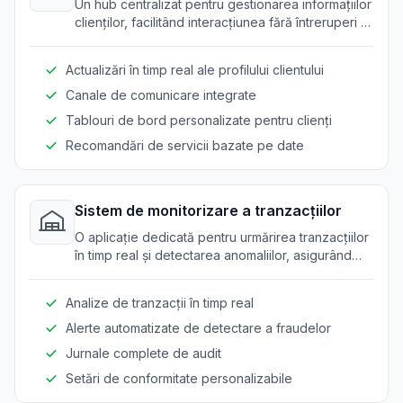
Un hub centralizat pentru gestionarea informațiilor
clienților, facilitând interacțiunea fără întreruperi și
îmbunătățind serviciul personalizat în cadrul
serviciilor bancare.
Actualizări în timp real ale profilului clientului
Canale de comunicare integrate
Tablouri de bord personalizate pentru clienți
Recomandări de servicii bazate pe date
Sistem de monitorizare a tranzacțiilor
O aplicație dedicată pentru urmărirea tranzacțiilor
în timp real și detectarea anomaliilor, asigurând
conformitatea cu standardele de securitate și
reducând activitățile frauduloase.
Analize de tranzacții în timp real
Alerte automatizate de detectare a fraudelor
Jurnale complete de audit
Setări de conformitate personalizabile