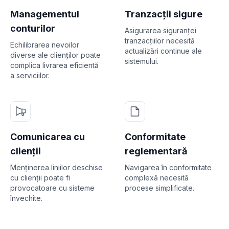
Managementul
Tranzacții sigure
conturilor
Asigurarea siguranței
tranzacțiilor necesită
Echilibrarea nevoilor
actualizări continue ale
diverse ale clienților poate
sistemului.
complica livrarea eficientă
a serviciilor.
Comunicarea cu
Conformitate
clienții
reglementară
Menținerea liniilor deschise
Navigarea în conformitate
cu clienții poate fi
complexă necesită
provocatoare cu sisteme
procese simplificate.
învechite.