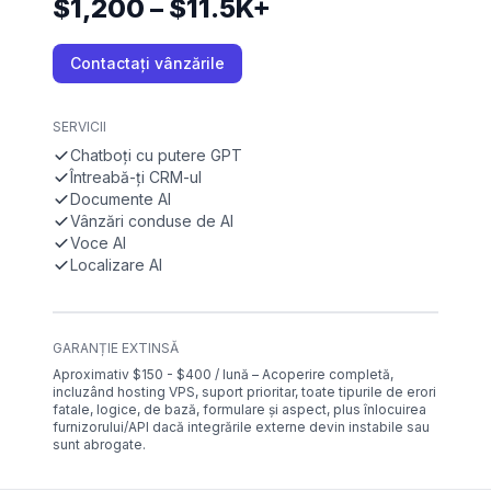
$1,200 – $11.5K+
Contactați vânzările
SERVICII
Chatboți cu putere GPT
Întreabă-ți CRM-ul
Documente AI
Vânzări conduse de AI
Voce AI
Localizare AI
GARANȚIE EXTINSĂ
Aproximativ $150 - $400 / lună – Acoperire completă,
incluzând hosting VPS, suport prioritar, toate tipurile de erori
fatale, logice, de bază, formulare și aspect, plus înlocuirea
furnizorului/API dacă integrările externe devin instabile sau
sunt abrogate.