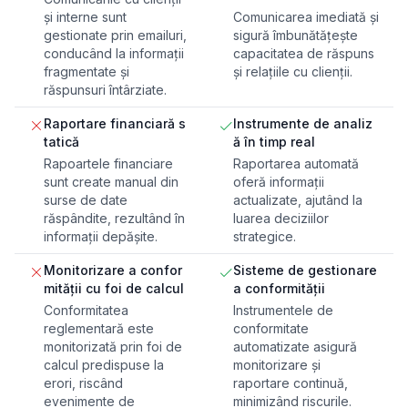
și interne sunt
Comunicarea imediată și
gestionate prin emailuri,
sigură îmbunătățește
conducând la informații
capacitatea de răspuns
fragmentate și
și relațiile cu clienții.
răspunsuri întârziate.
Raportare financiară s
Instrumente de analiz
tatică
ă în timp real
Rapoartele financiare
Raportarea automată
sunt create manual din
oferă informații
surse de date
actualizate, ajutând la
răspândite, rezultând în
luarea deciziilor
informații depășite.
strategice.
Monitorizare a confor
Sisteme de gestionare
mității cu foi de calcul
a conformității
Conformitatea
Instrumentele de
reglementară este
conformitate
monitorizată prin foi de
automatizate asigură
calcul predispuse la
monitorizare și
erori, riscând
raportare continuă,
evenimente de
minimizând riscurile.