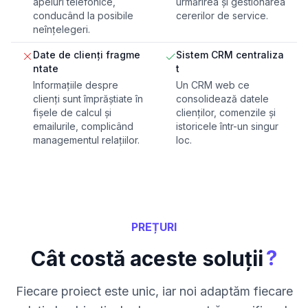
apeluri telefonice,
urmărirea și gestionarea
conducând la posibile
cererilor de service.
neînțelegeri.
Date de clienți fragme
Sistem CRM centraliza
ntate
t
Informațiile despre
Un CRM web ce
clienți sunt împrăștiate în
consolidează datele
fișele de calcul și
clienților, comenzile și
emailurile, complicând
istoricele într-un singur
managementul relațiilor.
loc.
PREȚURI
?
Cât costă aceste soluții
Fiecare proiect este unic, iar noi adaptăm fiecare