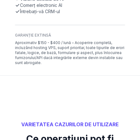
Comerț electronic AI
Întrebați-vă CRM-ul
GARANȚIE EXTINSĂ
Aproximativ $150 - $400 / lună – Acoperire completă,
incluzând hosting VPS, suport prioritar, toate tipurile de erori
fatale, logice, de bază, formulare și aspect, plus înlocuirea
furnizorului/API dacă integrările externe devin instabile sau
sunt abrogate.
VARIETATEA CAZURILOR DE UTILIZARE
Ce operațiuni pot fi