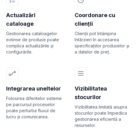
Actualizări
Coordonare cu
cataloage
clienții
Gestionarea cataloagelor
Clienții pot întâmpina
extinse de produse poate
întârzieri în accesarea
complica actualizările și
specificațiilor produselor și
configurările.
a datelor de preț.
Integrarea uneltelor
Vizibilitatea
stocurilor
Folosirea diferitelor sisteme
pe parcursul proceselor
Vizibilitatea limitată asupra
poate perturba fluxul de
stocurilor poate împiedica
lucru și comunicarea.
gestionarea eficientă a
resurselor.