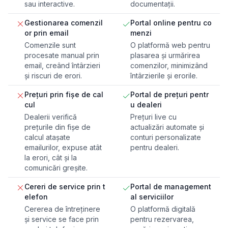
sau interactive.
documentații.
Gestionarea comenzil
Portal online pentru co
or prin email
menzi
Comenzile sunt
O platformă web pentru
procesate manual prin
plasarea și urmărirea
email, creând întârzieri
comenzilor, minimizând
și riscuri de erori.
întârzierile și erorile.
Prețuri prin fișe de cal
Portal de prețuri pentr
cul
u dealeri
Dealerii verifică
Prețuri live cu
prețurile din fișe de
actualizări automate și
calcul atașate
conturi personalizate
emailurilor, expuse atât
pentru dealeri.
la erori, cât și la
comunicări greșite.
Cereri de service prin t
Portal de management
elefon
al serviciilor
Cererea de întreținere
O platformă digitală
și service se face prin
pentru rezervarea,