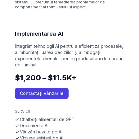
sistemului, precum și remedierea problemelor de
comportament al formularului și aspect.
Implementarea AI
Integrăm tehnologii AI pentru a eficientiza procesele,
a îmbunătăți luarea deciziilor și a îmbogăți
experiențele clienților pentru producătorii de corpuri
de iluminat.
$1,200 – $11.5K+
Contactați vânzările
SERVICII
Chatboți alimentați de GPT
Documente AI
Vânzări bazate pe AI
Viziune asistată de AI