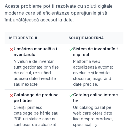
Aceste probleme pot fi rezolvate cu soluții digitale
moderne care să eficientizeze operațiunile și să
îmbunătățească accesul la date.
METODE VECHI
SOLUȚIE MODERNĂ
Urmărirea manuală a i
Sistem de inventar în t
nventarului
imp real
Nivelurile de inventar
Platforma web
sunt gestionate prin fișe
actualizează automat
de calcul, rezultând
nivelurile și locațiile
adesea date învechite
stocurilor, asigurând
sau inexacte.
date precise.
Cataloage de produse
Catalog online interac
pe hârtie
tiv
Clienții primesc
Un catalog bazat pe
cataloage pe hârtie sau
web care oferă date
PDF-uri statice care nu
live despre produse,
sunt ușor de actualizat
specificații și