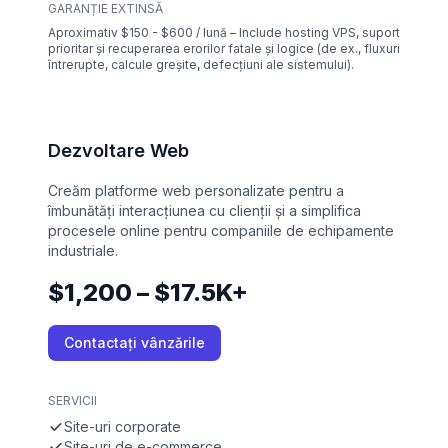
GARANȚIE EXTINSĂ
Aproximativ $150 - $600 / lună – Include hosting VPS, suport
prioritar și recuperarea erorilor fatale și logice (de ex., fluxuri
întrerupte, calcule greșite, defecțiuni ale sistemului).
Dezvoltare Web
Creăm platforme web personalizate pentru a
îmbunătăți interacțiunea cu clienții și a simplifica
procesele online pentru companiile de echipamente
industriale.
$1,200 – $17.5K+
Contactați vânzările
SERVICII
Site-uri corporate
Site-uri de e-commerce