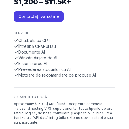
$1,200 – $11.5K+
Contactați vânzările
SERVICII
Chatbots cu GPT
Întreabă CRM-ul tău
Documente AI
Vânzări dirijate de AI
E-commerce AI
Prevederea stocurilor cu AI
Motoare de recomandare de produse AI
GARANȚIE EXTINSĂ
Aproximativ $150 - $400 / lună – Acoperire completă,
incluzând hosting VPS, suport prioritar, toate tipurile de erori
fatale, logice, de bază, formulare și aspect, plus înlocuirea
furnizorului/API dacă integrările externe devin instabile sau
sunt abrogate.