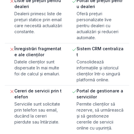
Liste de prețuri pentru
Portal de prețuri pentr
dealeri
u dealeri
Dealerii primesc liste de
Oferă prețuri
prețuri statice prin email
personalizate live
care necesită actualizări
pentru dealeri cu
constante.
actualizări și reduceri
automate.
Înregistrări fragmentat
Sistem CRM centraliza
e ale clienților
t
Datele clienților sunt
Consolidează
dispersate în mai multe
informațiile și istoricul
foi de calcul și emailuri.
clienților într-o singură
platformă online.
Cereri de servicii prin t
Portal de gestionare a
elefon
serviciilor
Serviciile sunt solicitate
Permite clienților să
prin telefon sau email,
rezerve, să urmărească
ducând la cereri
și să gestioneze
pierdute sau întârziate.
cererile de servicii
online cu ușurință.