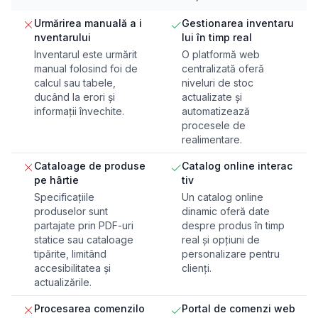
Urmărirea manuală a i
Gestionarea inventaru
nventarului
lui în timp real
Inventarul este urmărit
O platformă web
manual folosind foi de
centralizată oferă
calcul sau tabele,
niveluri de stoc
ducând la erori și
actualizate și
informații învechite.
automatizează
procesele de
realimentare.
Cataloage de produse
Catalog online interac
pe hârtie
tiv
Specificațiile
Un catalog online
produselor sunt
dinamic oferă date
partajate prin PDF-uri
despre produs în timp
statice sau cataloage
real și opțiuni de
tipărite, limitând
personalizare pentru
accesibilitatea și
clienți.
actualizările.
Procesarea comenzilo
Portal de comenzi web