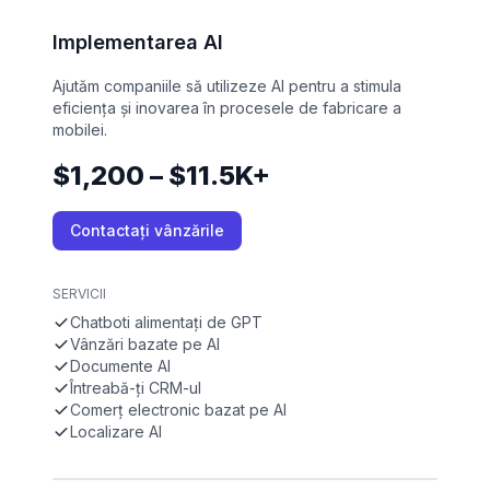
Implementarea AI
Ajutăm companiile să utilizeze AI pentru a stimula
eficiența și inovarea în procesele de fabricare a
mobilei.
$1,200 – $11.5K+
Contactați vânzările
SERVICII
Chatboti alimentați de GPT
Vânzări bazate pe AI
Documente AI
Întreabă-ți CRM-ul
Comerț electronic bazat pe AI
Localizare AI