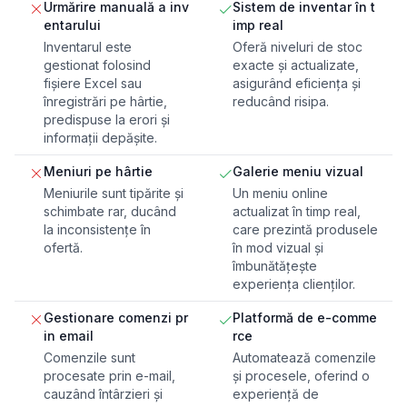
Urmărire manuală a inv
Sistem de inventar în t
entarului
imp real
Inventarul este
Oferă niveluri de stoc
gestionat folosind
exacte și actualizate,
fișiere Excel sau
asigurând eficiența și
înregistrări pe hârtie,
reducând risipa.
predispuse la erori și
informații depășite.
Meniuri pe hârtie
Galerie meniu vizual
Meniurile sunt tipărite și
Un meniu online
schimbate rar, ducând
actualizat în timp real,
la inconsistențe în
care prezintă produsele
ofertă.
în mod vizual și
îmbunătățește
experiența clienților.
Gestionare comenzi pr
Platformă de e-comme
in email
rce
Comenzile sunt
Automatează comenzile
procesate prin e-mail,
și procesele, oferind o
cauzând întârzieri și
experiență de