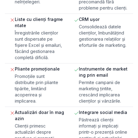
neînțelegeri.
precomandă fără
probleme pentru clienți.
Liste cu clienți fragme
CRM ușor
ntate
Consolidează datele
Înregistrările clienților
clienților, îmbunătățind
sunt dispersate pe
gestionarea relațiilor și
fișiere Excel și emailuri,
eforturile de marketing.
făcând gestionarea
completă dificilă.
Pliante promoționale
Instrumente de market
ing prin email
Promoțiile sunt
distribuite prin pliante
Permite campanii de
tipărite, limitând
marketing țintite,
acoperirea și
crescând implicarea
implicarea.
clienților și vânzările.
Actualizări doar în mag
Integrare social media
azin
Păstrează clienții
Clienții primesc
informați și implicați
actualizări despre
printr-o prezență online