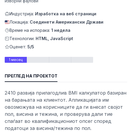
изворни фајлови
Индустрија:
Изработка на веб страници
Локација:
Соединети Американски Држави
Време на испорака:
1 недела
Технологии:
HTML, JavaScript
Оценет:
5/5
1 месец
ПРЕГЛЕД НА ПРОЕКТОТ
ност
2410 развија прилагодлив BMI калкулатор базиран
на барањата на клиентот. Апликацијата им
овозможува на корисниците да ги внесат својот
пол, висина и тежина, и проверува дали тие
спаѓаат во квалификациониот опсег според
податоци за висина/тежина по пол.