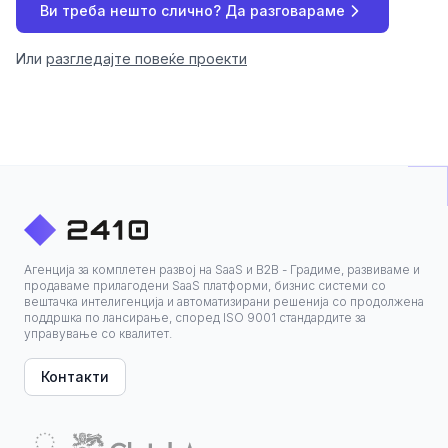
Ви треба нешто слично? Да разговараме
Или
разгледајте повеќе проекти
Агенција за комплетен развој на SaaS и B2B - Градиме, развиваме и
продаваме прилагодени SaaS платформи, бизнис системи со
вештачка интелигенција и автоматизирани решенија со продолжена
поддршка по лансирање, според ISO 9001 стандардите за
управување со квалитет.
Контакти