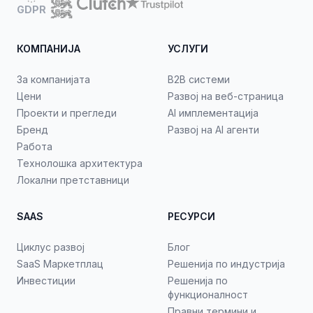
GDPR
КОМПАНИЈА
УСЛУГИ
За компанијата
B2B системи
Цени
Развој на веб-страница
Проекти и прегледи
AI имплементација
Бренд
Развој на AI агенти
Работа
Технолошка архитектура
Локални претставници
SAAS
РЕСУРСИ
Циклус развој
Блог
SaaS Маркетплац
Решенија по индустрија
Инвестиции
Решенија по
функционалност
Правни термини и