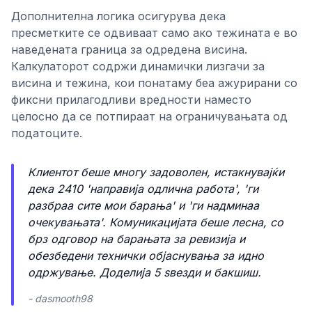
Дополнителна логика осигурува дека
пресметките се одвиваат само ако тежината е во
наведената граница за одредена висина.
Калкулаторот содржи динамички лизгачи за
висина и тежина, кои понатаму беа ажурирани со
фиксни прилагодливи вредности наместо
целосно да се потпираат на ограничувањата од
податоците.
Клиентот беше многу задоволен, истакнувајќи
дека 2410 'направија одлична работа', 'ги
разбраа сите мои барања' и 'ги надминаа
очекувањата'. Комуникацијата беше лесна, со
брз одговор на барањата за ревизија и
обезбедени технички објаснувања за идно
одржување. Доделија 5 ѕвезди и бакшиш.
- dasmooth98