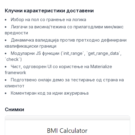
Клучни карактеристики доставени
Избор на пол со гранење на логика
Лизгачи за висина/тежина со прилагодливи мин/макс
вредности
Динамичка валидација против претходно дефинирани
квалификациски граници
Модуларни JS функции (`init_range`, `get_range_data`,
`check`)
Чист, одговорен UI со користење на Materialize
framework
Подготвено онлајн демо за тестирање од страна на
клиентот
Коментиран код за идни ажурирања
Снимки