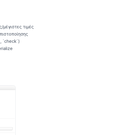
/μέγιστες τιμές
πιστοποίησης
, `check`)
ialize