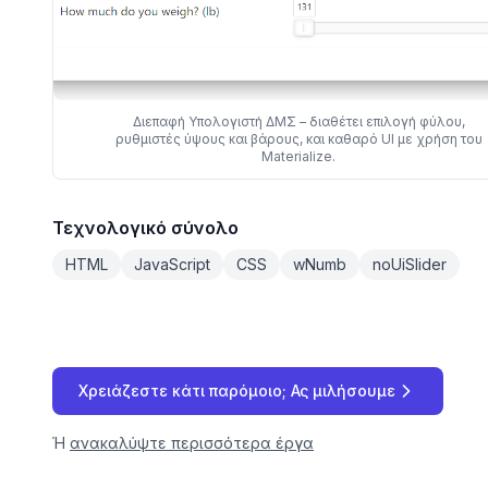
Διεπαφή Υπολογιστή ΔΜΣ – διαθέτει επιλογή φύλου,
ρυθμιστές ύψους και βάρους, και καθαρό UI με χρήση του
Materialize.
Τεχνολογικό σύνολο
HTML
JavaScript
CSS
wNumb
noUiSlider
Χρειάζεστε κάτι παρόμοιο; Ας μιλήσουμε
Ή
ανακαλύψτε περισσότερα έργα