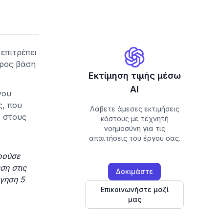
επιτρέπει
ύρος βάση
Εκτίμηση τιμής μέσω
AI
νου
ς, που
Λάβετε άμεσες εκτιμήσεις
α στους
κόστους με τεχνητή
νοημοσύνη για τις
απαιτήσεις του έργου σας.
νοούσε
ση στις
Δοκιμάστε
γηση 5
Επικοινωνήστε μαζί
μας