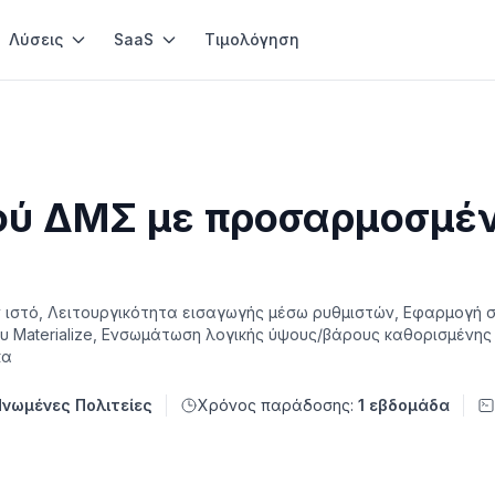
Λύσεις
SaaS
Τιμολόγηση
ύ ΔΜΣ με προσαρμοσμέν
ιστό, Λειτουργικότητα εισαγωγής μέσω ρυθμιστών, Εφαρμογή σ
υ Materialize, Ενσωμάτωση λογικής ύψους/βάρους καθορισμένης
κα
Ηνωμένες Πολιτείες
Χρόνος παράδοσης:
1 εβδομάδα