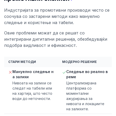
Индустријата за промотивни производи често се
соочува со застарени методи како мануелно
следење и користење на табели.
Овие проблеми можат да се решат со
интегрирани дигитални решенија, обезбедувајќи
подобра видливост и ефикасност.
СТАРИ МЕТОДИ
МОДЕРНО РЕШЕНИЕ
Мануелно следење н
Следење во реално в
а залихи
реме
Нивоата на залихи се
Централизирана
следат на табели или
платформа со
на хартија, што често
моментални
води до неточности.
ажурирања за
нивоата и локациите
на залихите.