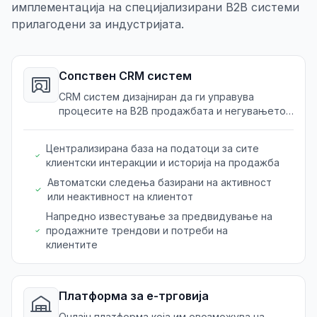
имплементација на специјализирани B2B системи
прилагодени за индустријата.
Сопствен CRM систем
CRM систем дизајниран да ги управува
процесите на B2B продажбата и негувањето
на односите специјално за индустријата на
промотивни производи.
Централизирана база на податоци за сите
клиентски интеракции и историја на продажба
Автоматски следења базирани на активност
или неактивност на клиентот
Напредно известување за предвидување на
продажните трендови и потреби на
клиентите
Платформа за е-трговија
Онлајн платформа која им овозможува на