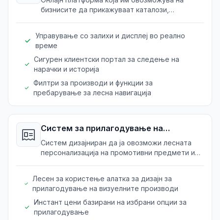
бизнисите да прикажуваат каталози,
управуваат со нарачки и даваат функции за
самостојна услуга за B2B клиенти.
Управување со залихи и дисплеј во реално
време
Сигурен клиентски портал за следење на
нарачки и историја
Филтри за производи и функции за
пребарување за лесна навигација
Систем за прилагодување на
производи
Систем дизајниран да ја овозможи лесната
персонализација на промотивни предмети и
да го поедностави процесот на нарачка за
специфични производи.
Лесен за користење алатка за дизајн за
прилагодување на визуелните производи
Инстант цени базирани на избрани опции за
прилагодување