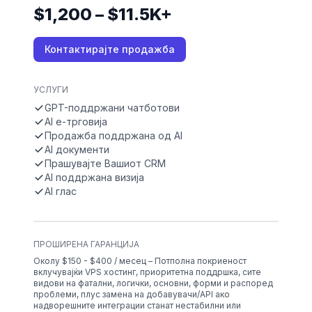
$1,200 – $11.5K+
Контактирајте продажба
УСЛУГИ
GPT-поддржани чатботови
AI е-трговија
Продажба поддржана од AI
AI документи
Прашувајте Вашиот CRM
AI поддржана визија
AI глас
ПРОШИРЕНА ГАРАНЦИЈА
Околу $150 - $400 / месец – Потполна покриеност
вклучувајќи VPS хостинг, приоритетна поддршка, сите
видови на фатални, логички, основни, форми и распоред
проблеми, плус замена на добавувачи/API ако
надворешните интеграции станат нестабилни или