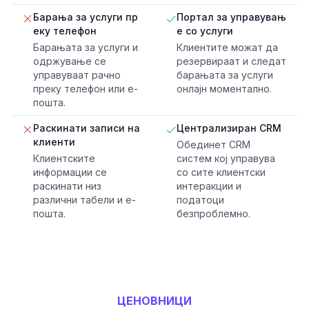
Барања за услуги пр
Портал за управувањ
еку телефон
е со услуги
Барањата за услуги и
Клиентите можат да
одржување се
резервираат и следат
управуваат рачно
барањата за услуги
преку телефон или е-
онлајн моментално.
пошта.
Раскинати записи на
Централизиран CRM
клиенти
Обединет CRM
Клиентските
систем кој управува
информации се
со сите клиентски
раскинати низ
интеракции и
различни табели и е-
податоци
пошта.
безпроблемно.
ЦЕНОВНИЦИ