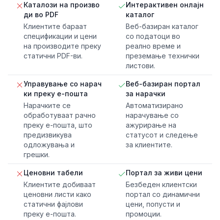
Каталози на произво
Интерактивен онлајн
ди во PDF
каталог
Клиентите бараат
Веб-базиран каталог
спецификации и цени
со податоци во
на производите преку
реално време и
статични PDF-ви.
преземање технички
листови.
Управување со нарач
Веб-базиран портал
ки преку е-пошта
за нарачки
Нарачките се
Автоматизирано
обработуваат рачно
нарачување со
преку е-пошта, што
ажурирање на
предизвикува
статусот и следење
одложувања и
за клиентите.
грешки.
Ценовни табели
Портал за живи цени
Клиентите добиваат
Безбеден клиентски
ценовни листи како
портал со динамични
статични фајлови
цени, попусти и
преку е-пошта.
промоции.