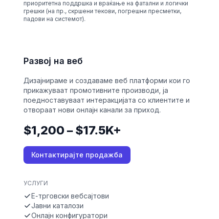
приоритетна поддршка и враќање на фатални и логички
грешки (на пр., скршени текови, погрешни пресметки,
падови на системот).
Развој на веб
Дизајнираме и создаваме веб платформи кои го
прикажуваат промотивните производи, ја
поедноставуваат интеракцијата со клиентите и
отвораат нови онлајн канали за приход.
$1,200 – $17.5K+
Контактирајте продажба
УСЛУГИ
Е-трговски вебсајтови
Јавни каталози
Онлајн конфигуратори