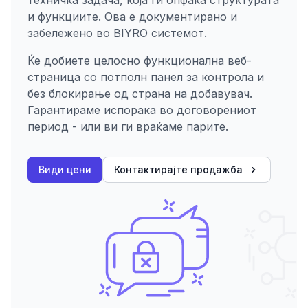
техничка задача, која ги опфаќа структурата
и функциите. Ова е документирано и
забележено во BIYRO системот.
Ќе добиете целосно функционална веб-
страница со потполн панел за контрола и
без блокирање од страна на добавувач.
Гарантираме испорака во договорениот
период - или ви ги враќаме парите.
Види цени
Контактирајте продажба