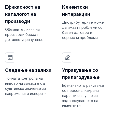
Ефикасност на
Клиентски
каталогот на
интеракции
производи
Дистрибутерите може
да имаат проблеми со
Обемните линии на
бавен одговор и
производи бараат
сервисни проблеми.
детално управување.
Следење на залихи
Управување со
прилагодување
Точната контрола на
нивото на залихи е од
Ефективното ракување
суштинско значење за
со персонализирани
навремените испораки.
нарачки е клучно за
задоволувањето на
клиентите.