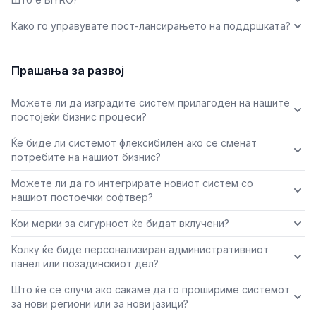
Како го управувате пост-лансирањето на поддршката?
Прашања за развој
Можете ли да изградите систем прилагоден на нашите
постојеќи бизнис процеси?
Ќе биде ли системот флексибилен ако се сменат
потребите на нашиот бизнис?
Можете ли да го интегрирате новиот систем со
нашиот постоечки софтвер?
Кои мерки за сигурност ќе бидат вклучени?
Колку ќе биде персонализиран административниот
панел или позадинскиот дел?
Што ќе се случи ако сакаме да го прошириме системот
за нови региони или за нови јазици?