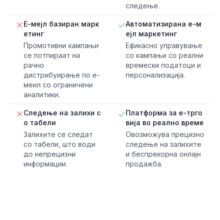
следење.
Е-мејл базиран марк
Автоматизирана е-м
етинг
ејл маркетинг
Промотивни кампањи
Ефикасно управување
се потпираат на
со кампањи со реални
рачно
времески податоци и
дистрибуирање по е-
персонализација.
меил со ограничени
аналитики.
Следење на залихи с
Платформа за е-трго
о табели
вија во реално време
Залихите се следат
Овозможува прецизно
со табели, што води
следење на залихите
до непрецизни
и беспрекорна онлајн
информации.
продажба.