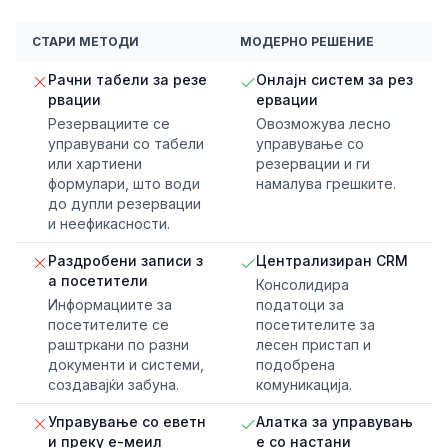
СТАРИ МЕТОДИ
МОДЕРНО РЕШЕНИЕ
Рачни табели за резе
Онлајн систем за рез
рвации
ервации
Резервациите се
Овозможува лесно
управувани со табели
управување со
или хартиени
резервации и ги
формулари, што води
намалува грешките.
до дупли резервации
и неефикасности.
Раздробени записи з
Централизиран CRM
а посетители
Консолидира
Информациите за
податоци за
посетителите се
посетителите за
раштркани по разни
лесен пристап и
документи и системи,
подобрена
создавајќи забуна.
комуникација.
Управување со еветн
Алатка за управувањ
и преку е-меил
е со настани