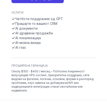
УСЛУГИ
Чатботи поддржани од GPT
Прашајте го вашиот CRM
AI документи
AI-драјвени продажби
AI локализација
AI-моќна визија
AI глас
ПРОШИРЕНА ГАРАНЦИЈА
Околу $150 - $400 / месец – Потполна покриеност
вклучувајќи VPS хостинг, приоритетна поддршка, сите
видови на фатални, логички, основни, форми и распоред
проблеми, плус замена на добавувачи/API ако
надворешните интеграции станат нестабилни или
надминати.