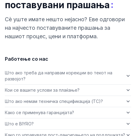
:
поставувани прашања
Сè уште имате нешто нејасно? Еве одговори
на најчесто поставуваните прашања за
нашиот процес, цени и платформа.
Работење со нас
Што ако треба да направам корекции во текот на
развојот?
Кои се вашите услови за плаќање?
Што ако немам техничка спецификација (ТС)?
Како се применува гаранцијата?
Што е BIYRO?
Како го управувате пост-лансирањето на поддршката?