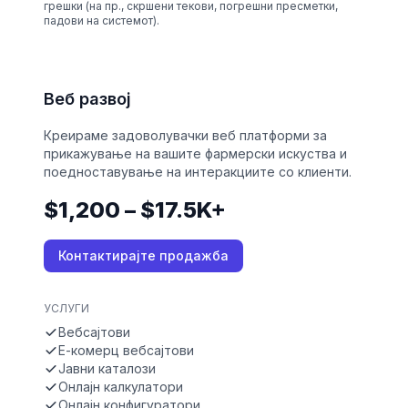
грешки (на пр., скршени текови, погрешни пресметки,
падови на системот).
Веб развој
Креираме задоволувачки веб платформи за
прикажување на вашите фармерски искуства и
поедноставување на интеракциите со клиенти.
$1,200 – $17.5K+
Контактирајте продажба
УСЛУГИ
Вебсајтови
Е-комерц вебсајтови
Јавни каталози
Онлајн калкулатори
Онлајн конфигуратори