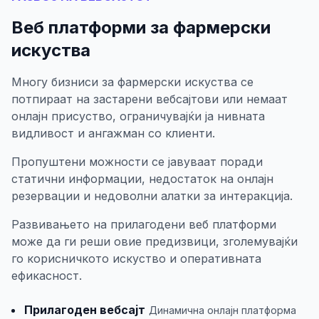
Веб платформи за фармерски
искуства
Многу бизниси за фармерски искуства се
потпираат на застарени вебсајтови или немаат
онлајн присуство, ограничувајќи ја нивната
видливост и ангажман со клиенти.
Пропуштени можности се јавуваат поради
статични информации, недостаток на онлајн
резервации и недоволни алатки за интеракција.
Развивањето на прилагодени веб платформи
може да ги реши овие предизвици, зголемувајќи
го корисничкото искуство и оперативната
ефикасност.
Прилагоден вебсајт
Динамична онлајн платформа