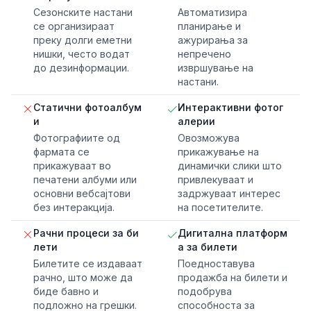
Сезонските настани
Автоматизира
се организираат
планирање и
преку долги еметни
ажурирања за
нишки, често водат
непречено
до дезинформации.
извршување на
настани.
Статични фотоалбум
Интерактивни фотог
и
алерии
Фотографиите од
Овозможува
фармата се
прикажување на
прикажуваат во
динамички слики што
печатени албуми или
привлекуваат и
основни вебсајтови
задржуваат интерес
без интеракција.
на посетителите.
Рачни процеси за би
Дигитална платформ
лети
а за билети
Билетите се издаваат
Поедноставува
рачно, што може да
продажба на билети и
биде бавно и
подобрува
подложно на грешки.
способноста за