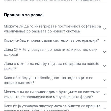
Прашања за развој
Можете ли да го интегрирате постоечкиот софтвер за
управување со фармата со новиот систем?
Колку ќе биде прилагодлив системот за резервација?
Дали CRM ќе управува и со посетители и со деловни
односи?
Дали е можно да има функција за поддршка на повеќе
јазици?
Како обезбедувате безбедност на податоците во
вашите системи?
Можеме ли да ги прилагодиме функциите на системот
како што се проширува или менува нашата фарма?
Како ќе ја управува платформата за билети со врвните
сезони и голем обем на посетители?