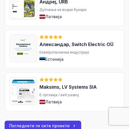
Андреј, URB
Дупчење на водни бунари
Латвија
Александар, Switch Electric OÜ
Електротехничка индустрија
Естонија
Maksims, LV Systems SIA
Е-трговија / веб развој
Латвија
Погледнете ги сите проекти