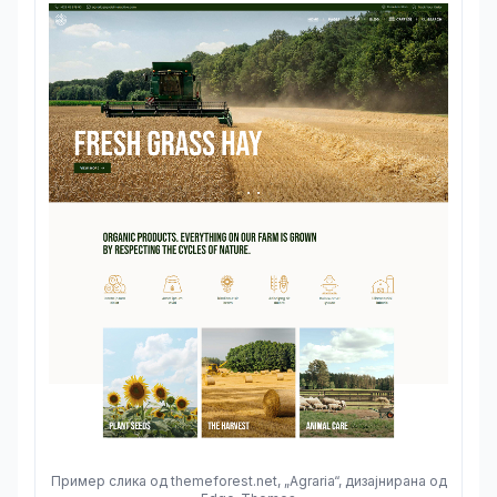
Пример слика од themeforest.net, „Agraria“, дизајнирана од