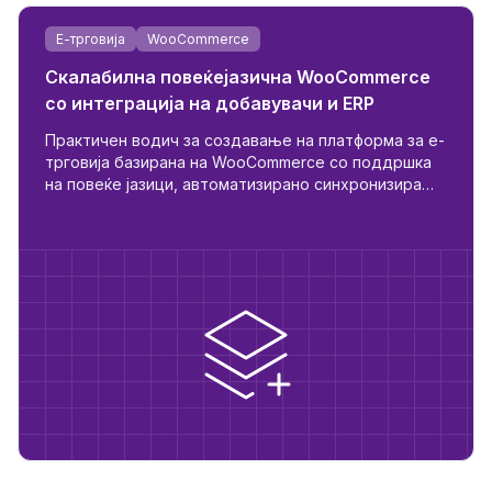
Е-трговија
WooCommerce
Скалабилна повеќејазична WooCommerce
со интеграција на добавувачи и ERP
Практичен водич за создавање на платформа за е-
трговија базирана на WooCommerce со поддршка
на повеќе јазици, автоматизирано синхронизирање
на добавувачи, логика за B2B/B2C улоги и
подготвеност за ERP.
ност