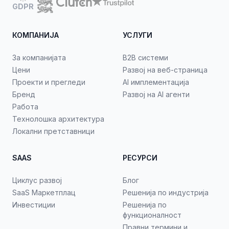
GDPR
КОМПАНИЈА
УСЛУГИ
За компанијата
B2B системи
Цени
Развој на веб-страница
Проекти и прегледи
AI имплементација
Бренд
Развој на AI агенти
Работа
Технолошка архитектура
Локални претставници
SAAS
РЕСУРСИ
Циклус развој
Блог
SaaS Маркетплац
Решенија по индустрија
Инвестиции
Решенија по
функционалност
Правни термини и