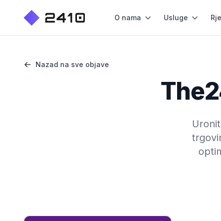
O nama
Usluge
Rj
Nazad na sve objave
The2
Uroni
trgovi
optim