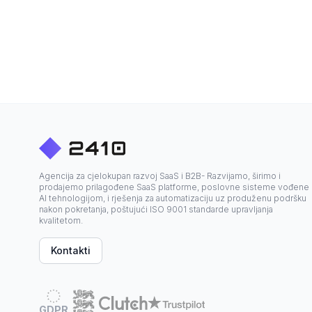
Agencija za cjelokupan razvoj SaaS i B2B- Razvijamo, širimo i
prodajemo prilagođene SaaS platforme, poslovne sisteme vođene
AI tehnologijom, i rješenja za automatizaciju uz produženu podršku
nakon pokretanja, poštujući ISO 9001 standarde upravljanja
kvalitetom.
Kontakti
GDPR