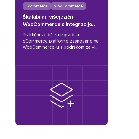
Ecommerce
WooCommerce
Škalabilan višejezični
WooCommerce s integracijom
dobavljača i ERP-a
Praktični vodič za izgradnju
eCommerce platforme zasnovane na
WooCommerce-u s podrškom za više
jezika, automatskom sinkronizacijom
dobavljača, logikom za B2B/B2C
uloge i spremnošću za ERP.
osti