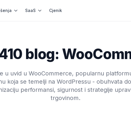
ešenja
SaaS
Cjenik
410 blog: WooCom
te u uvid u WooCommerce, popularnu platformu
nu koja se temelji na WordPressu - obuhvata d
izaciju performansi, sigurnost i strategije uprav
trgovinom.