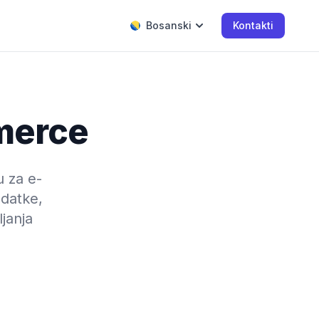
Bosanski
Kontakti
merce
 za e-
odatke,
ljanja