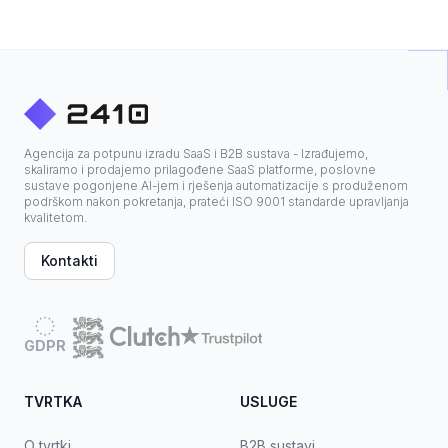
Agencija za potpunu izradu SaaS i B2B sustava - Izrađujemo,
skaliramo i prodajemo prilagođene SaaS platforme, poslovne
sustave pogonjene AI-jem i rješenja automatizacije s produženom
podrškom nakon pokretanja, prateći ISO 9001 standarde upravljanja
kvalitetom.
Kontakti
GDPR
TVRTKA
USLUGE
O tvrtki
B2B sustavi