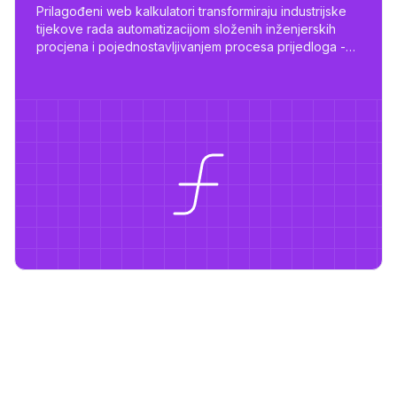
Prilagođeni web kalkulatori transformiraju industrijske
tijekove rada automatizacijom složenih inženjerskih
procjena i pojednostavljivanjem procesa prijedloga -
smanjujući posao s dana na sate uz prilagođene,
skalabilne alate.