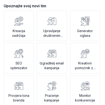
Upoznajte svoj novi tim
Kreacija
Upravljanje
Generator
sadržaja
društvenim
oglasa
mrežama
SEO
Izgraditelj email
Kreativni
optimizator
kampanja
pomoćnik za
brifove
Provjera tona
Praćenje
Monitor
brenda
kampanje
konkurencije