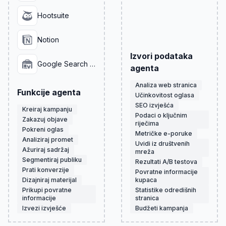
Hootsuite
Notion
Izvori podataka
Google Search Console
agenta
Analiza web stranica
Funkcije agenta
Učinkovitost oglasa
SEO izvješća
Kreiraj kampanju
Podaci o ključnim
Zakazuj objave
riječima
Pokreni oglas
Metričke e-poruke
Analiziraj promet
Uvidi iz društvenih
Ažuriraj sadržaj
mreža
Segmentiraj publiku
Rezultati A/B testova
Prati konverzije
Povratne informacije
Dizajniraj materijal
kupaca
Prikupi povratne
Statistike odredišnih
informacije
stranica
Izvezi izvješće
Budžeti kampanja