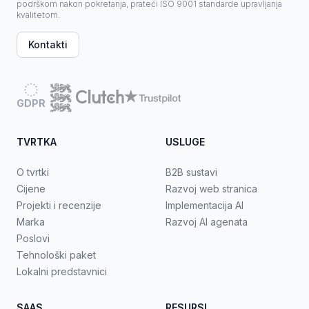
podrškom nakon pokretanja, prateći ISO 9001 standarde upravljanja
kvalitetom.
Kontakti
GDPR
TVRTKA
USLUGE
O tvrtki
B2B sustavi
Cijene
Razvoj web stranica
Projekti i recenzije
Implementacija AI
Marka
Razvoj AI agenata
Poslovi
Tehnološki paket
Lokalni predstavnici
SAAS
RESURSI