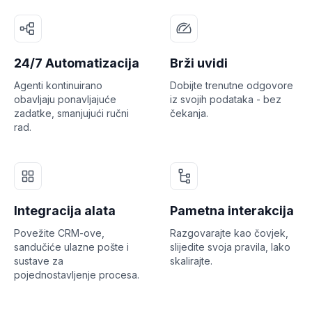
24/7 Automatizacija
Brži uvidi
Agenti kontinuirano
Dobijte trenutne odgovore
obavljaju ponavljajuće
iz svojih podataka - bez
zadatke, smanjujući ručni
čekanja.
rad.
Integracija alata
Pametna interakcija
Povežite CRM-ove,
Razgovarajte kao čovjek,
sandučiće ulazne pošte i
slijedite svoja pravila, lako
sustave za
skalirajte.
pojednostavljenje procesa.