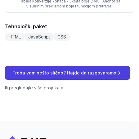
Tabela konverzije konaca - ukršta boje DMC i Anchor sa
vizuelnim pregledom boja i funkcijom pretrage.
Tehnološki paket
HTML
JavaScript
CSS
Treba vam nešto slično? Hajde da razgovaramo
Ili
pregledajte više projekata