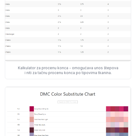
Kalkulator za procenu konca - omogućava unos štepova
i niti za tačnu procenu konca po tipovima tkanina.