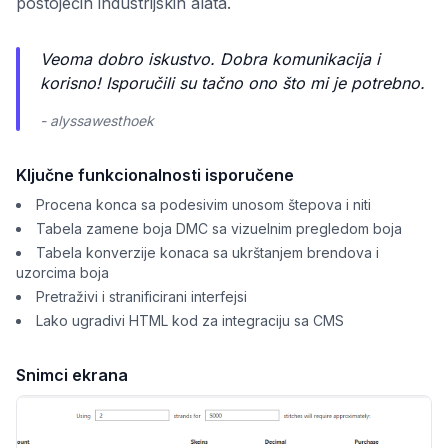
postojećih industrijskih alata.
Veoma dobro iskustvo. Dobra komunikacija i
korisno! Isporučili su tačno ono što mi je potrebno.
- alyssawesthoek
Ključne funkcionalnosti isporučene
Procena konca sa podesivim unosom štepova i niti
Tabela zamene boja DMC sa vizuelnim pregledom boja
Tabela konverzije konaca sa ukrštanjem brendova i
uzorcima boja
Pretraživi i stranificirani interfejsi
Lako ugradivi HTML kod za integraciju sa CMS
Snimci ekrana