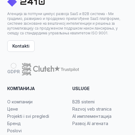
Агенција за потпуни циклус развоја SaaS и B2B система - Ми
градимо, развијамо и продајемо прилагођене SaaS платформе,
системе засноване на вештачкој интелигенцији и решења за
аутоматизацију са продуженом подршком након лансирања, у
складу са стандардима управљања квалитетом ISO 9001.
Kontakti
GDPR
КОМПАНИЈА
USLUGE
О компанији
B2B sistemi
Цене
Razvoj veb stranica
Projekti i svi pregledi
AI имплементација
Бренд
Развој AI агената
Poslovi