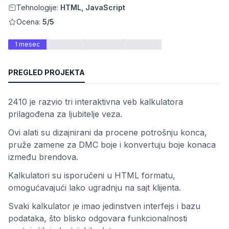
Tehnologije:
HTML, JavaScript
Ocena:
5/5
1 mesec
PREGLED PROJEKTA
2410 je razvio tri interaktivna veb kalkulatora
prilagođena za ljubitelje veza.
osti
Ovi alati su dizajnirani da procene potrošnju konca,
pruže zamene za DMC boje i konvertuju boje konaca
između brendova.
Kalkulatori su isporučeni u HTML formatu,
omogućavajući lako ugradnju na sajt klijenta.
Svaki kalkulator je imao jedinstven interfejs i bazu
podataka, što blisko odgovara funkcionalnosti