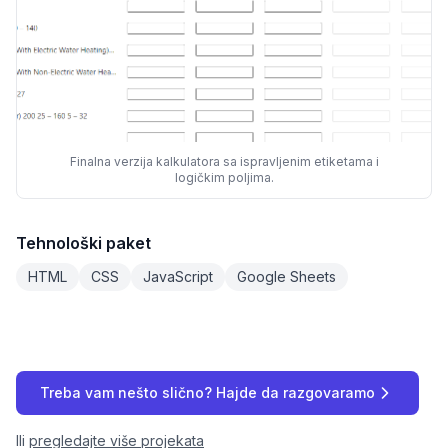
Finalna verzija kalkulatora sa ispravljenim etiketama i
logičkim poljima.
Tehnološki paket
HTML
CSS
JavaScript
Google Sheets
Treba vam nešto slično? Hajde da razgovaramo
Ili
pregledajte više projekata