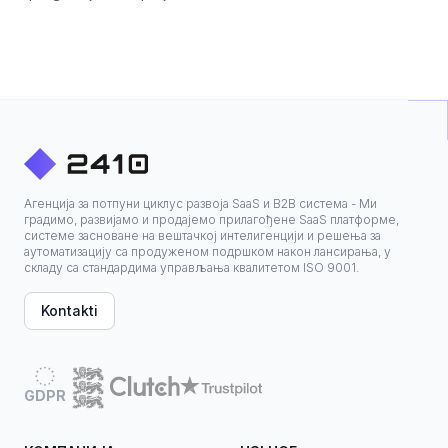
Агенција за потпуни циклус развоја SaaS и B2B система - Ми
градимо, развијамо и продајемо прилагођене SaaS платформе,
системе засноване на вештачкој интелигенцији и решења за
аутоматизацију са продуженом подршком након лансирања, у
складу са стандардима управљања квалитетом ISO 9001.
Kontakti
GDPR