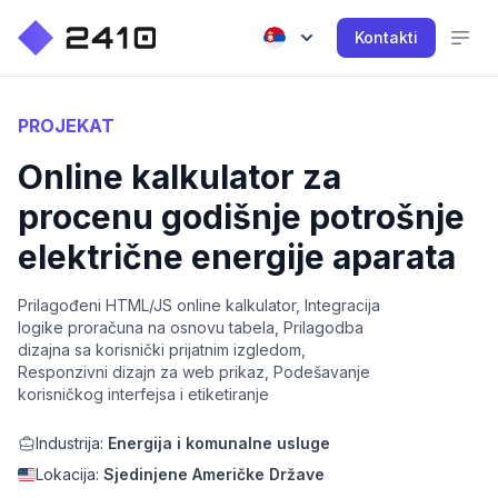
Kontakti
PROJEKAT
Online kalkulator za
procenu godišnje potrošnje
električne energije aparata
Prilagođeni HTML/JS online kalkulator, Integracija
logike proračuna na osnovu tabela, Prilagodba
dizajna sa korisnički prijatnim izgledom,
Responzivni dizajn za web prikaz, Podešavanje
korisničkog interfejsa i etiketiranje
Industrija:
Energija i komunalne usluge
Lokacija:
Sjedinjene Američke Države