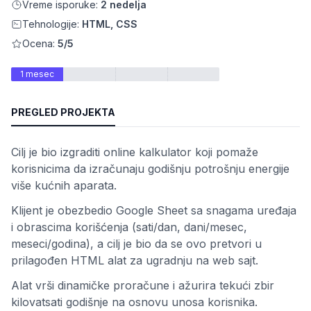
Vreme isporuke:
2 nedelja
Tehnologije:
HTML, CSS
Ocena:
5/5
1 mesec
PREGLED PROJEKTA
Cilj je bio izgraditi online kalkulator koji pomaže
osti
korisnicima da izračunaju godišnju potrošnju energije
više kućnih aparata.
Klijent je obezbedio Google Sheet sa snagama uređaja
i obrascima korišćenja (sati/dan, dani/mesec,
meseci/godina), a cilj je bio da se ovo pretvori u
prilagođen HTML alat za ugradnju na web sajt.
Alat vrši dinamičke proračune i ažurira tekući zbir
kilovatsati godišnje na osnovu unosa korisnika.