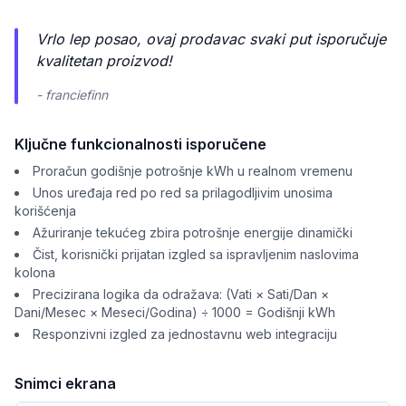
Vrlo lep posao, ovaj prodavac svaki put isporučuje
kvalitetan proizvod!
- franciefinn
Ključne funkcionalnosti isporučene
Proračun godišnje potrošnje kWh u realnom vremenu
Unos uređaja red po red sa prilagodljivim unosima
korišćenja
Ažuriranje tekućeg zbira potrošnje energije dinamički
Čist, korisnički prijatan izgled sa ispravljenim naslovima
kolona
Precizirana logika da odražava: (Vati × Sati/Dan ×
Dani/Mesec × Meseci/Godina) ÷ 1000 = Godišnji kWh
Responzivni izgled za jednostavnu web integraciju
Snimci ekrana