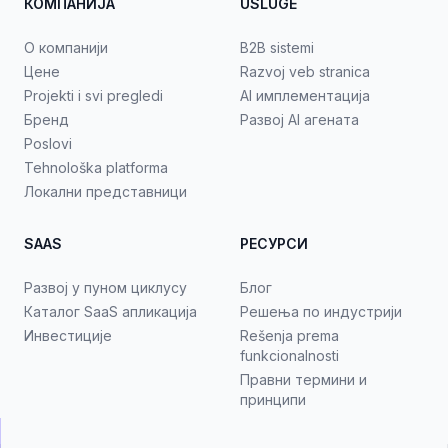
КОМПАНИЈА
USLUGE
О компанији
B2B sistemi
Цене
Razvoj veb stranica
Projekti i svi pregledi
AI имплементација
Бренд
Развој AI агената
Poslovi
Tehnološka platforma
Локални представници
SAAS
РЕСУРСИ
Развој у пуном циклусу
Блог
Каталог SaaS апликација
Решења по индустрији
Инвестиције
Rešenja prema
funkcionalnosti
Правни термини и
принципи