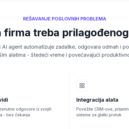
REŠAVANJE POSLOVNIH PROBLEMA
 firma treba prilagođenog
i AI agent automatizuje zadatke, odgovara odmah i po
šim alatima - štedeći vreme i povećavajući produktivno
vidi
Integracija alata
trenutne odgovore iz svojih
Povežite CRM-ove, prijemna
a - bez čekanja.
sisteme za glatki protok.