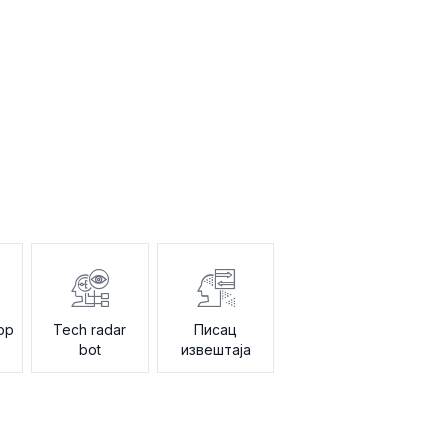
ор
Tech radar
Писац
bot
извештаја