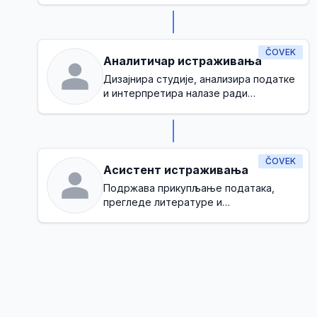
са циљевима организације
ČOVEK
Аналитичар истраживања
Дизајнира студије, анализира податке
и интерпретира налазе ради
доношења одлука
ČOVEK
Асистент истраживања
Подржава прикупљање података,
прегледе литературе и
административне задатке током
истраживачког процеса