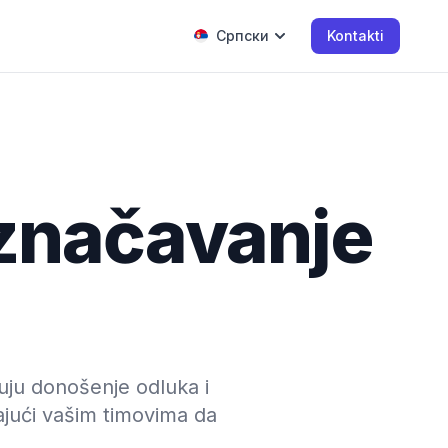
Српски
Kontakti
označavanje
uju donošenje odluka i
jući vašim timovima da