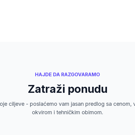
HAJDE DA RAZGOVARAMO
Zatraži ponudu
voje ciljeve - poslaćemo vam jasan predlog sa cenom,
okvirom i tehničkim obimom.