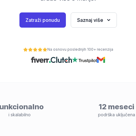
Zatraži ponudu
Saznaj više
Na osnovu poslednjih 100+ recenzija
unkcionalno
12 meseci
i skalabilno
podrška uključena