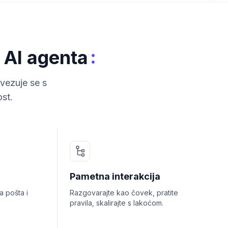
:
 AI agenta
vezuje se s
st.
Pametna interakcija
 pošta i
Razgovarajte kao čovek, pratite
pravila, skalirajte s lakoćom.