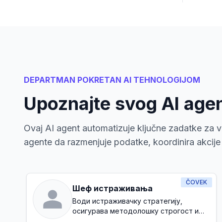
DEPARTMAN POKRETAN AI TEHNOLOGIJOM
Upoznajte svog AI age
Ovaj AI agent automatizuje ključne zadatke za va
agente da razmenjuje podatke, koordinira akcije i
ČOVEK
Шеф истраживања
Води истраживачку стратегију,
осигурава методолошку строгост и
усклађује истраживачке иницијативе