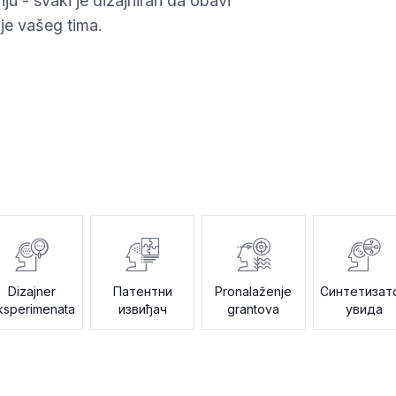
ju - svaki je dizajniran da obavi
je vašeg tima.
Dizajner
Патентни
Pronalaženje
Синтетизат
ksperimenata
извиђач
grantova
увида