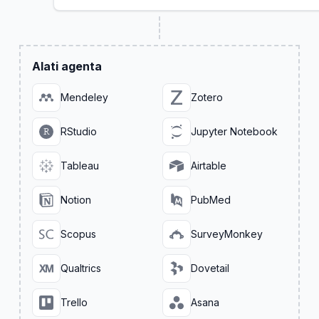
Alati agenta
Mendeley
Zotero
RStudio
Jupyter Notebook
Tableau
Airtable
Notion
PubMed
Scopus
SurveyMonkey
Qualtrics
Dovetail
Trello
Asana