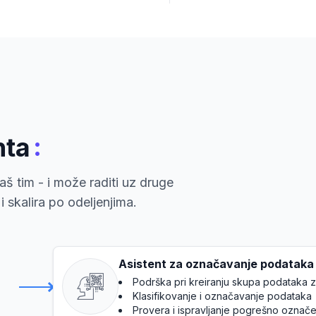
:
nta
š tim - i može raditi uz druge
 skalira po odeljenjima.
Asistent za označavanje podataka
Podrška pri kreiranju skupa podataka 
Klasifikovanje i označavanje podataka
Provera i ispravljanje pogrešno označ