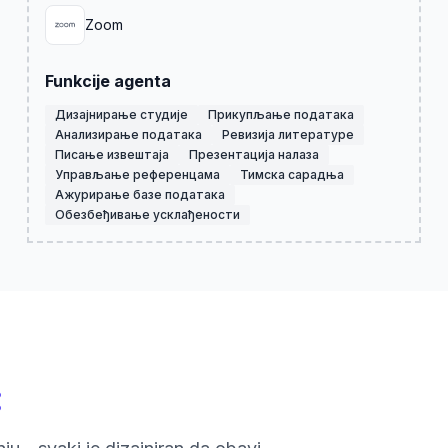
Zoom
Funkcije agenta
Дизајнирање студије
Прикупљање података
Анализирање података
Ревизија литературе
Писање извештаја
Презентација налаза
Управљање референцама
Тимска сарадња
Ажурирање базе података
Обезбеђивање усклађености
: