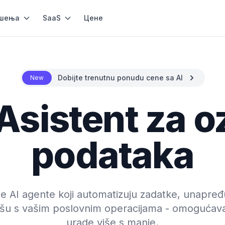
шења
SaaS
Цене
Dobijte trenutnu ponudu cene sa AI
New
 Asistent za 
podataka
ne AI agente koji automatizuju zadatke, unapređ
išu s vašim poslovnim operacijama - omogućava
urade više s manje.