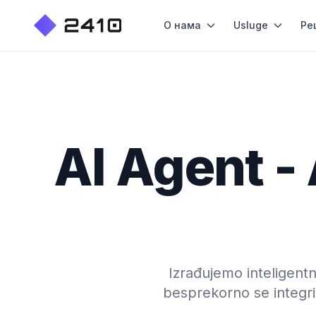
О нама
Usluge
Ре
AI Agent -
Izrađujemo inteligent
besprekorno se integr