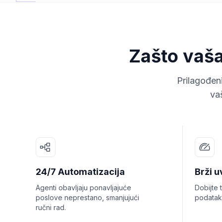
Zašto vaša
Prilagođen
va
24/7 Automatizacija
Brži u
Agenti obavljaju ponavljajuće
Dobijte 
poslove neprestano, smanjujući
podatak
ručni rad.