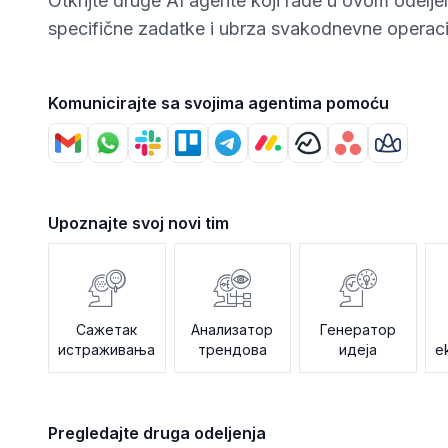
Otkrijte druge AI agente koji rade u ovom odeljen
specifične zadatke i ubrza svakodnevne operaci
Komunicirajte sa svojima agentima pomoću
Upoznajte svoj novi tim
Сажетак
Анализатор
Генератор
истраживања
трендова
идеја
e
Pregledajte druga odeljenja