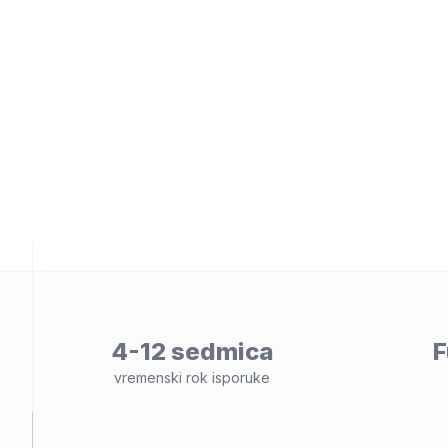
osti
4-12 sedmica
F
vremenski rok isporuke