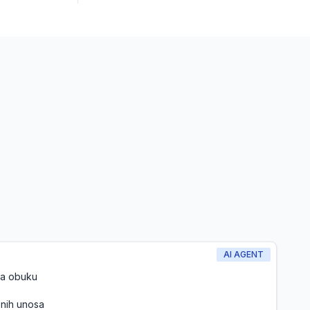
AI AGENT
za obuku
enih unosa