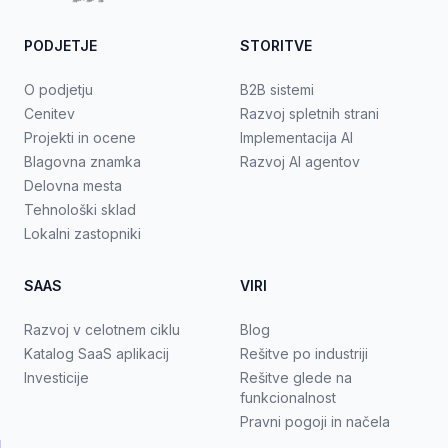
PODJETJE
STORITVE
O podjetju
B2B sistemi
Cenitev
Razvoj spletnih strani
Projekti in ocene
Implementacija AI
Blagovna znamka
Razvoj AI agentov
Delovna mesta
Tehnološki sklad
Lokalni zastopniki
SAAS
VIRI
Razvoj v celotnem ciklu
Blog
Katalog SaaS aplikacij
Rešitve po industriji
Investicije
Rešitve glede na
funkcionalnost
Pravni pogoji in načela