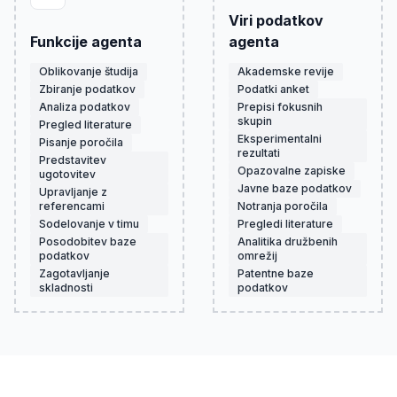
Viri podatkov
Funkcije agenta
agenta
Oblikovanje študija
Akademske revije
Zbiranje podatkov
Podatki anket
Analiza podatkov
Prepisi fokusnih
skupin
Pregled literature
Eksperimentalni
Pisanje poročila
rezultati
Predstavitev
Opazovalne zapiske
ugotovitev
Javne baze podatkov
Upravljanje z
referencami
Notranja poročila
Sodelovanje v timu
Pregledi literature
Posodobitev baze
Analitika družbenih
podatkov
omrežij
Zagotavljanje
Patentne baze
skladnosti
podatkov