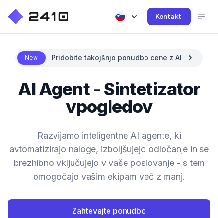
Kontakti
Pridobite takojšnjo ponudbo cene z AI
New
AI Agent - Sintetizator
vpogledov
Razvijamo inteligentne AI agente, ki
avtomatizirajo naloge, izboljšujejo odločanje in se
brezhibno vključujejo v vaše poslovanje - s tem
omogočajo vašim ekipam več z manj.
Zahtevajte ponudbo