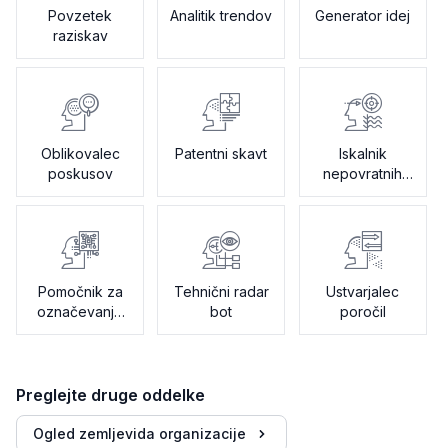
Povzetek
Analitik trendov
Generator idej
raziskav
Oblikovalec
Patentni skavt
Iskalnik
poskusov
nepovratnih
sredstev
Pomočnik za
Tehnični radar
Ustvarjalec
označevanje
bot
poročil
podatkov
Preglejte druge oddelke
Ogled zemljevida organizacije