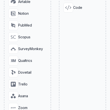
Airtable
Code
Notion
PubMed
Scopus
SurveyMonkey
Qualtrics
Dovetail
Trello
Asana
Zoom