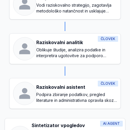
Vodi raziskovalno strategijo, zagotavlja
metodološko natančnost in usklajuje
raziskovalne pobude z organizacijskimi
cilji
ČLOVEK
Raziskovalni analitik
Oblikuje študije, analizira podatke in
interpretira ugotovitve za podporo
odločanju
ČLOVEK
Raziskovalni asistent
Podpira zbiranje podatkov, pregled
literature in administrativna opravila skozi
celoten raziskovalni proces
AI AGENT
Sintetizator vpogledov