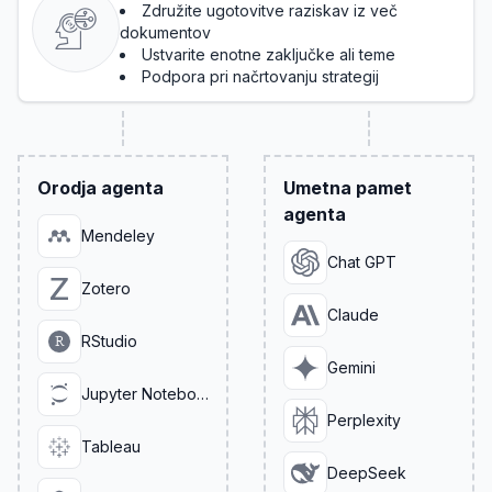
Združite ugotovitve raziskav iz več
dokumentov
Ustvarite enotne zaključke ali teme
Podpora pri načrtovanju strategij
Orodja agenta
Umetna pamet
agenta
Mendeley
Chat GPT
Zotero
Claude
RStudio
Gemini
Jupyter Notebook
Perplexity
Tableau
DeepSeek