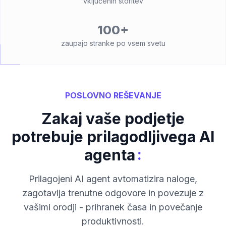
vključenih storitev
100+
zaupajo stranke po vsem svetu
POSLOVNO REŠEVANJE
Zakaj vaše podjetje
potrebuje prilagodljivega AI
:
agenta
Prilagojeni AI agent avtomatizira naloge,
zagotavlja trenutne odgovore in povezuje z
vašimi orodji - prihranek časa in povečanje
produktivnosti.