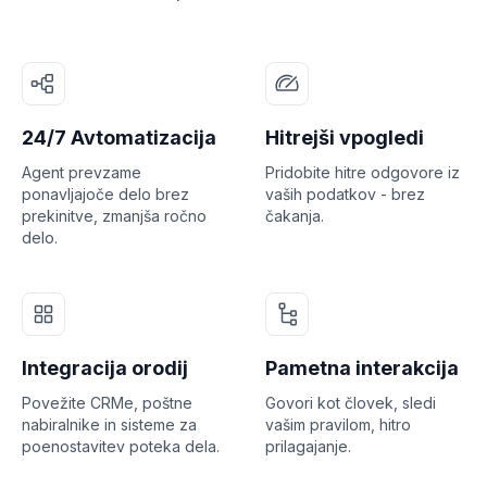
24/7 Avtomatizacija
Hitrejši vpogledi
Agent prevzame
Pridobite hitre odgovore iz
ponavljajoče delo brez
vaših podatkov - brez
prekinitve, zmanjša ročno
čakanja.
delo.
Integracija orodij
Pametna interakcija
Povežite CRMe, poštne
Govori kot človek, sledi
nabiralnike in sisteme za
vašim pravilom, hitro
poenostavitev poteka dela.
prilagajanje.