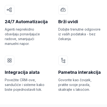
24/7 Automatizacija
Brži uvidi
Agenti neprekidno
Dobijte trenutne odgovore
obavljaju ponavljajuće
iz vaših podataka - bez
radove, smanjujući
čekanja.
manuelni napor.
Integracija alata
Pametna interakcija
Povežite CRM-ove,
Govorite kao čovjek,
sandučiće i sisteme kako
pratite svoje pravila,
biste pojednostavili tok.
skalirajte s lakoćom.