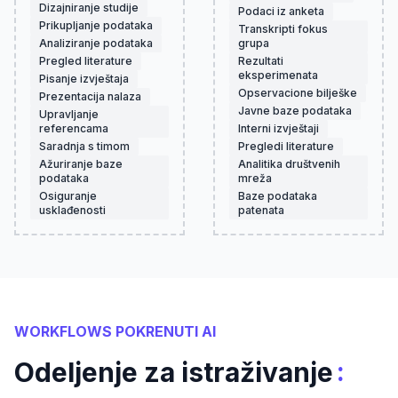
Dizajniranje studije
Podaci iz anketa
Prikupljanje podataka
Transkripti fokus
Analiziranje podataka
grupa
Pregled literature
Rezultati
eksperimenata
Pisanje izvještaja
Opservacione bilješke
Prezentacija nalaza
Javne baze podataka
Upravljanje
referencama
Interni izvještaji
Saradnja s timom
Pregledi literature
Ažuriranje baze
Analitika društvenih
podataka
mreža
Osiguranje
Baze podataka
usklađenosti
patenata
WORKFLOWS POKRENUTI AI
:
Odeljenje za istraživanje