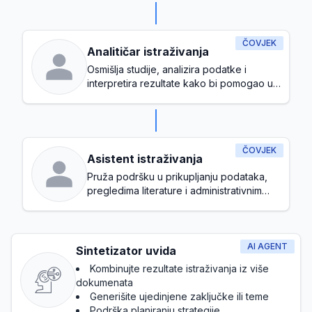
organizacijskim ciljevima
ČOVJEK
Analitičar istraživanja
Osmišlja studije, analizira podatke i
interpretira rezultate kako bi pomogao u
donošenju odluka
ČOVJEK
Asistent istraživanja
Pruža podršku u prikupljanju podataka,
pregledima literature i administrativnim
zadacima tokom istraživačkog procesa
AI AGENT
Sintetizator uvida
Kombinujte rezultate istraživanja iz više
dokumenata
Generišite ujedinjene zaključke ili teme
Podrška planiranju strategije