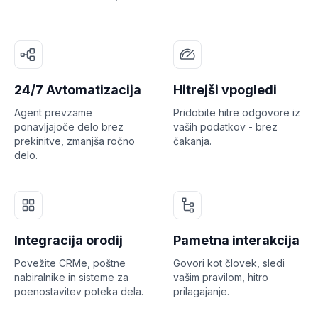
24/7 Avtomatizacija
Hitrejši vpogledi
Agent prevzame
Pridobite hitre odgovore iz
ponavljajoče delo brez
vaših podatkov - brez
prekinitve, zmanjša ročno
čakanja.
delo.
Integracija orodij
Pametna interakcija
Povežite CRMe, poštne
Govori kot človek, sledi
nabiralnike in sisteme za
vašim pravilom, hitro
poenostavitev poteka dela.
prilagajanje.