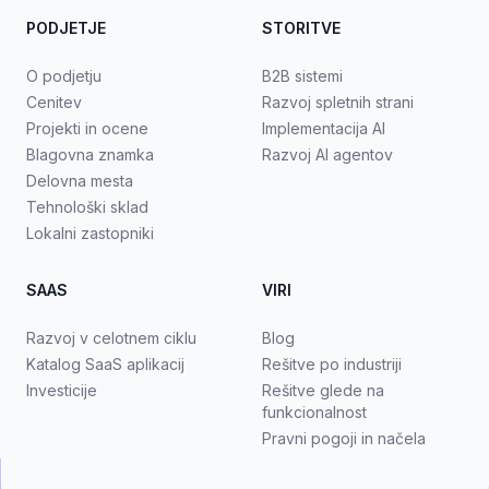
PODJETJE
STORITVE
O podjetju
B2B sistemi
Cenitev
Razvoj spletnih strani
Projekti in ocene
Implementacija AI
Blagovna znamka
Razvoj AI agentov
Delovna mesta
Tehnološki sklad
Lokalni zastopniki
SAAS
VIRI
Razvoj v celotnem ciklu
Blog
Katalog SaaS aplikacij
Rešitve po industriji
Investicije
Rešitve glede na
funkcionalnost
Pravni pogoji in načela