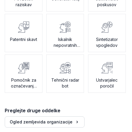
raziskav
poskusov
Patentni skavt
Iskalnik
Sintetizator
nepovratnih
vpogledov
sredstev
Pomočnik za
Tehnični radar
Ustvarjalec
označevanje
bot
poročil
podatkov
Preglejte druge oddelke
Ogled zemljevida organizacije