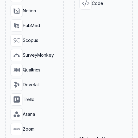
Code
Notion
PubMed
Scopus
SurveyMonkey
Qualtrics
Dovetail
Trello
Asana
Zoom