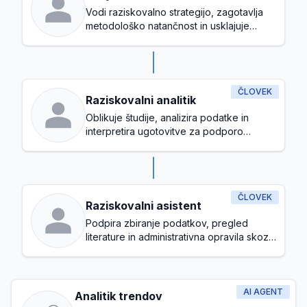
Vodi raziskovalno strategijo, zagotavlja
metodološko natančnost in usklajuje
raziskovalne pobude z organizacijskimi
cilji
ČLOVEK
Raziskovalni analitik
Oblikuje študije, analizira podatke in
interpretira ugotovitve za podporo
odločanju
ČLOVEK
Raziskovalni asistent
Podpira zbiranje podatkov, pregled
literature in administrativna opravila skozi
celoten raziskovalni proces
AI AGENT
Analitik trendov