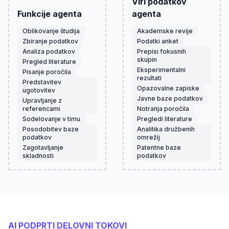
Viri podatkov
Funkcije agenta
agenta
Oblikovanje študija
Akademske revije
Zbiranje podatkov
Podatki anket
Analiza podatkov
Prepisi fokusnih
skupin
Pregled literature
Eksperimentalni
Pisanje poročila
rezultati
Predstavitev
Opazovalne zapiske
ugotovitev
Javne baze podatkov
Upravljanje z
referencami
Notranja poročila
Sodelovanje v timu
Pregledi literature
Posodobitev baze
Analitika družbenih
podatkov
omrežij
Zagotavljanje
Patentne baze
skladnosti
podatkov
AI PODPRTI DELOVNI TOKOVI