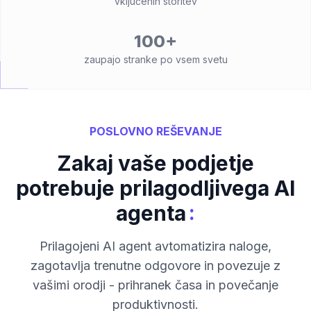
vključenih storitev
100+
zaupajo stranke po vsem svetu
POSLOVNO REŠEVANJE
Zakaj vaše podjetje
potrebuje prilagodljivega AI
:
agenta
Prilagojeni AI agent avtomatizira naloge,
zagotavlja trenutne odgovore in povezuje z
vašimi orodji - prihranek časa in povečanje
produktivnosti.