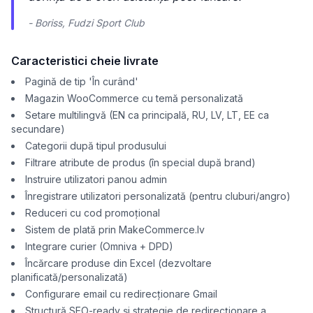
- Boriss, Fudzi Sport Club
Caracteristici cheie livrate
Pagină de tip 'În curând'
Magazin WooCommerce cu temă personalizată
Setare multilingvă (EN ca principală, RU, LV, LT, EE ca
secundare)
Categorii după tipul produsului
Filtrare atribute de produs (în special după brand)
Instruire utilizatori panou admin
Înregistrare utilizatori personalizată (pentru cluburi/angro)
Reduceri cu cod promoțional
Sistem de plată prin MakeCommerce.lv
Integrare curier (Omniva + DPD)
Încărcare produse din Excel (dezvoltare
planificată/personalizată)
Configurare email cu redirecționare Gmail
Structură SEO-ready și strategie de redirecționare a