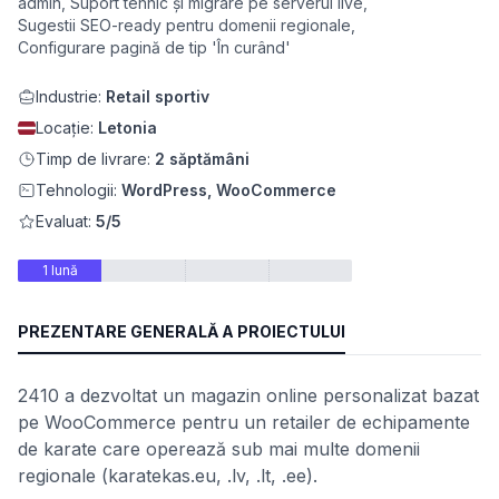
admin, Suport tehnic și migrare pe serverul live,
Sugestii SEO-ready pentru domenii regionale,
Configurare pagină de tip 'În curând'
Industrie:
Retail sportiv
Locație:
Letonia
Timp de livrare:
2 săptămâni
Tehnologii:
WordPress, WooCommerce
Evaluat:
5/5
1 lună
PREZENTARE GENERALĂ A PROIECTULUI
2410 a dezvoltat un magazin online personalizat bazat
pe WooCommerce pentru un retailer de echipamente
de karate care operează sub mai multe domenii
regionale (karatekas.eu, .lv, .lt, .ee).