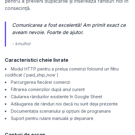
pentru a preveni duplicările și inserează rânduri noi în
consecință.
Comunicarea a fost excelentă! Am primit exact ce
aveam nevoie. Foarte de ajutor.
- kmulhol
Caracteristici cheie livrate
Modul HTTP pentru a prelua comenzi folosind un filtru
codificat (`paid_ship_now`)
Parcurgerea fiecărei comenzi
Filtrarea comenzilor după anul curent
Căutarea rândurilor existente în Google Sheet
Adăugarea de rânduri noi dacă nu sunt deja prezente
Documentația scenariului și opțiuni de programare
Suport pentru rulare manuală și depanare
Capturi de ecran