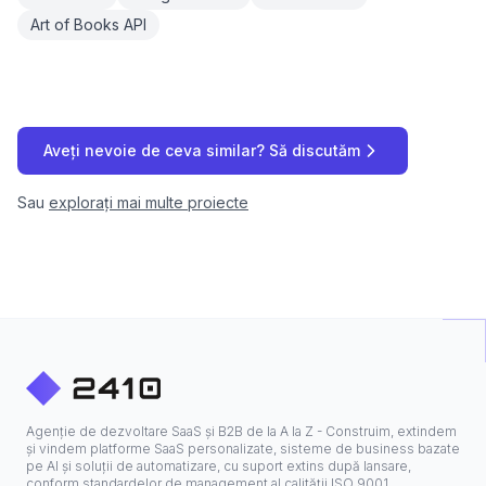
Art of Books API
Aveți nevoie de ceva similar? Să discutăm
Sau
explorați mai multe proiecte
Agenție de dezvoltare SaaS și B2B de la A la Z - Construim, extindem
și vindem platforme SaaS personalizate, sisteme de business bazate
pe AI și soluții de automatizare, cu suport extins după lansare,
conform standardelor de management al calității ISO 9001.