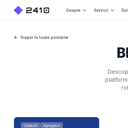
Despre
Servicii
Sol
Înapoi la toate postările
B
Descoper
platform
ro
Călătorii
Agregator