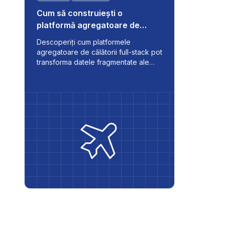
Cum să construiești o
platformă agregatoare de
călătorii B2C scalabilă
Descoperiți cum platformele
agregatoare de călătorii full-stack pot
transforma datele fragmentate ale
tururilor într-o experiență de
rezervare continuă - cu actualizări în
timp real, suport multilingv și fluxuri de
lucru automate pentru afacerile
moderne de călătorii.