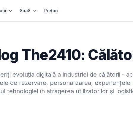
uții
SaaS
Prețuri
log The2410: Călător
iți evoluția digitală a industriei de călătorii - 
ele de rezervare, personalizarea, experiențele 
lul tehnologiei în atragerea utilizatorilor și logisti