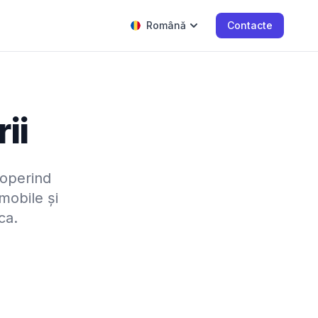
Română
Contacte
ii
acoperind
mobile și
ca.