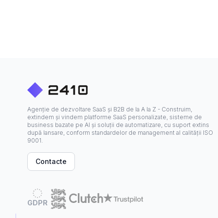
Agenție de dezvoltare SaaS și B2B de la A la Z - Construim,
extindem și vindem platforme SaaS personalizate, sisteme de
business bazate pe AI și soluții de automatizare, cu suport extins
după lansare, conform standardelor de management al calității ISO
9001.
Contacte
GDPR