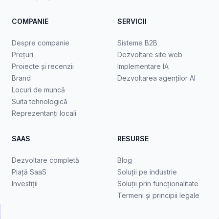
COMPANIE
SERVICII
Despre companie
Sisteme B2B
Prețuri
Dezvoltare site web
Proiecte și recenzii
Implementare IA
Brand
Dezvoltarea agenților AI
Locuri de muncă
Suita tehnologică
Reprezentanți locali
SAAS
RESURSE
Dezvoltare completă
Blog
Piață SaaS
Soluții pe industrie
Investiții
Soluții prin funcționalitate
Termeni și principii legale