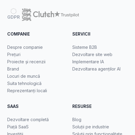
GDPR
COMPANIE
SERVICII
Despre companie
Sisteme B2B
Prețuri
Dezvoltare site web
Proiecte și recenzii
Implementare IA
Brand
Dezvoltarea agenților AI
Locuri de muncă
Suita tehnologică
Reprezentanți locali
SAAS
RESURSE
Dezvoltare completă
Blog
Piață SaaS
Soluții pe industrie
Investiții
Soluții prin funcționalitate