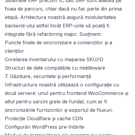
Sistemele ERP precum 1C sau SAP sunt adesea pe
foaia de parcurs, chiar dacă nu fac parte din prima
etapă. Arhitectura noastră asigură modularitatea
backend-ului astfel încât ERP-urile să poată fi
integrate fără refactoring major. Susținem:
Puncte finale de sincronizare a comenzilor și a
clienților
Corelarea inventarului cu maparea SKU/ID
Structuri de date compatibile cu middleware
7. Găzduire, securitate și performanță
Infrastructura noastră utilizează o configurație cu
două servere: unul pentru frontend WooCommerce și
altul pentru sarcini grele de fundal, cum ar fi
sincronizările furnizorilor și exportul de fluxuri.
Protecție Cloudflare și cache CDN
Configurări WordPress pre-întărite