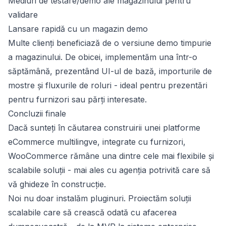
Mediuri de testare/demo ale magazinului pentru
validare
Lansare rapidă cu un magazin demo
Multe clienți beneficiază de o versiune demo timpurie
a magazinului. De obicei, implementăm una într-o
săptămână, prezentând UI-ul de bază, importurile de
mostre și fluxurile de roluri - ideal pentru prezentări
pentru furnizori sau părți interesate.
Concluzii finale
Dacă sunteți în căutarea construirii unei platforme
eCommerce multilingve, integrate cu furnizori,
WooCommerce rămâne una dintre cele mai flexibile și
scalabile soluții - mai ales cu agenția potrivită care să
vă ghideze în construcție.
Noi nu doar instalăm pluginuri. Proiectăm soluții
scalabile care să crească odată cu afacerea