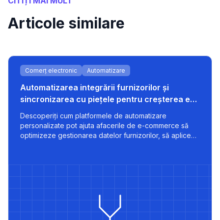
CITIȚI MAI MULT
Articole similare
Comerț electronic
Automatizare
Automatizarea integrării furnizorilor și
sincronizarea cu piețele pentru creșterea e-
commerce-ului
Descoperiți cum platformele de automatizare
personalizate pot ajuta afacerile de e-commerce să
optimizeze gestionarea datelor furnizorilor, să aplice
strategii de preț inteligente și să exporte listări
optimizate pe piețe ca 220.lv - cu viteză, control și
scalabilitate integrate.