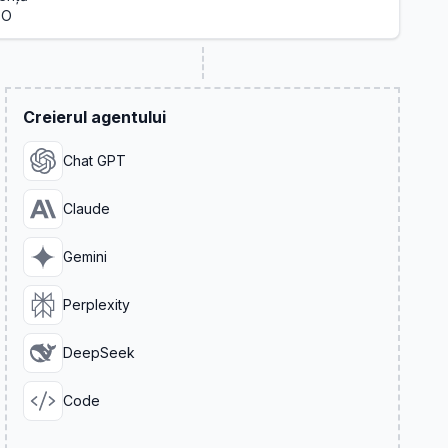
EO
Creierul agentului
Chat GPT
Claude
Gemini
Perplexity
DeepSeek
Code