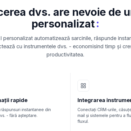
cerea dvs. are nevoie de u
:
personalizat
 personalizat automatizează sarcinile, răspunde insta
tează cu instrumentele dvs. - economisind timp și cr
productivitatea.
ații rapide
Integrarea instrume
 răspunsuri instantanee din
Conectați CRM-urile, căsuț
vs. - fără așteptare.
mail și sistemele pentru a fl
fluxul.