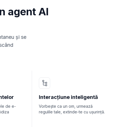
n agent AI
ntaneu și se
escând
ntelor
Interacțiune inteligentă
ele de e-
Vorbește ca un om, urmează
uidiza
regulile tale, extinde-te cu ușurință.