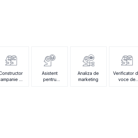
Constructor
Asistent
Analiza de
Verificator 
campanie e-
pentru
marketing
voce de
mail
briefuri
brand
creative