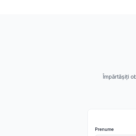
Împărtășiți o
Prenume