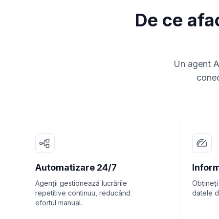
De ce afa
Un agent AI
conec
Automatizare 24/7
Inform
Agenții gestionează lucrările
Obțineți
repetitive continuu, reducând
datele d
efortul manual.