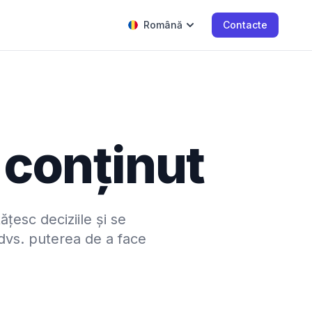
Română
Contacte
 conținut
țesc deciziile și se
 dvs. puterea de a face