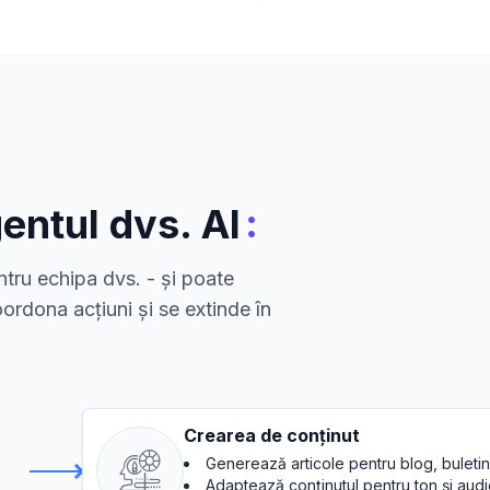
:
entul dvs. AI
tru echipa dvs. - și poate
ordona acțiuni și se extinde în
Crearea de conținut
Generează articole pentru blog, buletine
Adaptează conținutul pentru ton și aud