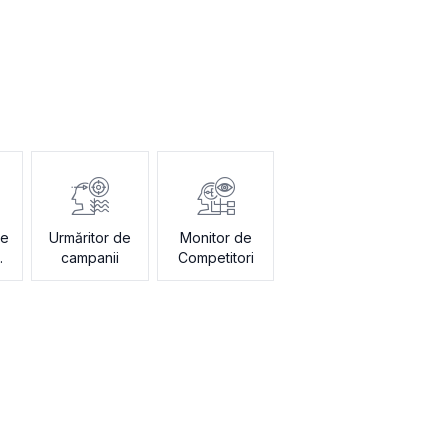
de
Urmăritor de
Monitor de
campanii
Competitori