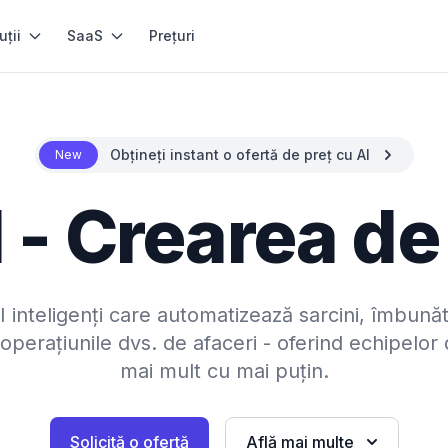
uții
SaaS
Prețuri
Obțineți instant o ofertă de preț cu AI
New
 - Crearea de
 inteligenți care automatizează sarcini, îmbunătă
operațiunile dvs. de afaceri - oferind echipelor
mai mult cu mai puțin.
Solicită o ofertă
Află mai multe