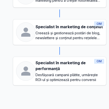
marketing pentru a crește notorietatea
mărcii și a genera clienți potențiali
OM
Specialist în marketing de conținut
Creează și gestionează postări de blog,
newslettere și conținut pentru rețelele
sociale
OM
Specialist în marketing de
performanță
Desfășoară campanii plătite, urmărește
ROI-ul și optimizează pentru conversii