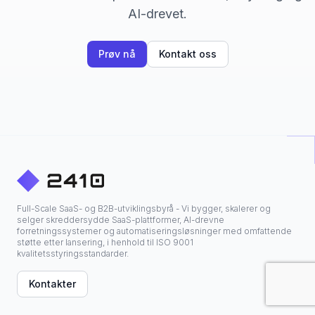
AI-drevet.
Prøv nå
Kontakt oss
Full-Scale SaaS- og B2B-utviklingsbyrå - Vi bygger, skalerer og
selger skreddersydde SaaS-plattformer, AI-drevne
forretningssystemer og automatiseringsløsninger med omfattende
støtte etter lansering, i henhold til ISO 9001
kvalitetsstyringsstandarder.
Kontakter