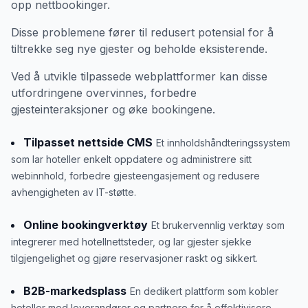
opp nettbookinger.
Disse problemene fører til redusert potensial for å
tiltrekke seg nye gjester og beholde eksisterende.
Ved å utvikle tilpassede webplattformer kan disse
utfordringene overvinnes, forbedre
gjesteinteraksjoner og øke bookingene.
Tilpasset nettside CMS
Et innholdshåndteringssystem
som lar hoteller enkelt oppdatere og administrere sitt
webinnhold, forbedre gjesteengasjement og redusere
avhengigheten av IT-støtte.
Online bookingverktøy
Et brukervennlig verktøy som
integrerer med hotellnettsteder, og lar gjester sjekke
tilgjengelighet og gjøre reservasjoner raskt og sikkert.
B2B-markedsplass
En dedikert plattform som kobler
hoteller med leverandører og partnere for å effektivisere