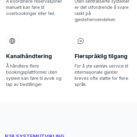
Å koordinere reservasjoner
Uten sentraliserte systemer
manuelt kan føre til
er det utfordrende å svare
overbookinger eller feil.
raskt på
gjestehenvendelser.
Kanalhåndtering
Flerspråklig tilgang
Å håndtere flere
For å yte sømløs service til
bookingsplattformer uten
internasjonale gjester
system kan føre til avvik og
kreves ofte støtte for flere
tap av bestillinger.
språk.
B2B SYSTEMUTVIKLING