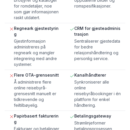
brosjyrer og kataloger
oppdaterte bilder og
for romdetaljer, noe
romspesifikasjoner.
som gjør informasjonen
raskt utdatert.
Regneark gjestestyrin
CRM for gjesteadminis
g
trasjon
Gjestinformasjon
Sentraliserer gjestedata
administreres på
for bedre
regneark og mangler
relasjonshåndtering og
integrering med andre
personlig service.
systemer.
Flere OTA-grensesnitt
Kanalhåndterer
Å administrere flere
Synkroniserer alle
online reisebyrå-
online
grensesnitt manuelt er
reisebyråbookinger i én
tidkrevende og
plattform for enkel
feiltilbøyelig.
håndtering.
Papirbasert fakturerin
Betalingsgateway
g
Strømlinjeformer
Fakturaer og betalinger
betalingsprosessen