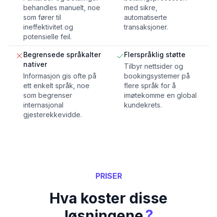
behandles manuelt, noe
med sikre,
som fører til
automatiserte
ineffektivitet og
transaksjoner.
potensielle feil.
Begrensede språkalter
Flerspråklig støtte
nativer
Tilbyr nettsider og
Informasjon gis ofte på
bookingsystemer på
ett enkelt språk, noe
flere språk for å
som begrenser
imøtekomme en global
internasjonal
kundekrets.
gjesterekkevidde.
PRISER
Hva koster disse
?
løsningene