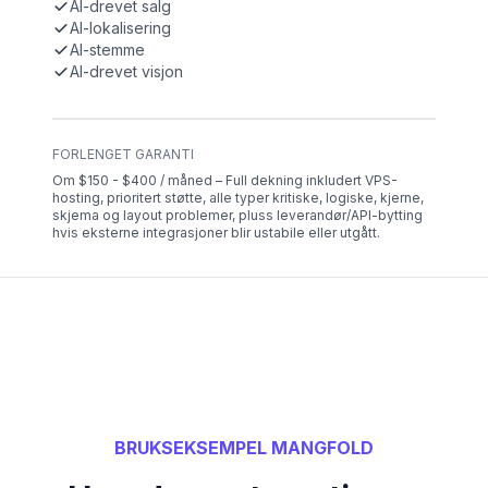
AI-drevet salg
AI-lokalisering
AI-stemme
AI-drevet visjon
FORLENGET GARANTI
Om $150 - $400 / måned – Full dekning inkludert VPS-
hosting, prioritert støtte, alle typer kritiske, logiske, kjerne,
skjema og layout problemer, pluss leverandør/API-bytting
hvis eksterne integrasjoner blir ustabile eller utgått.
BRUKSEKSEMPEL MANGFOLD